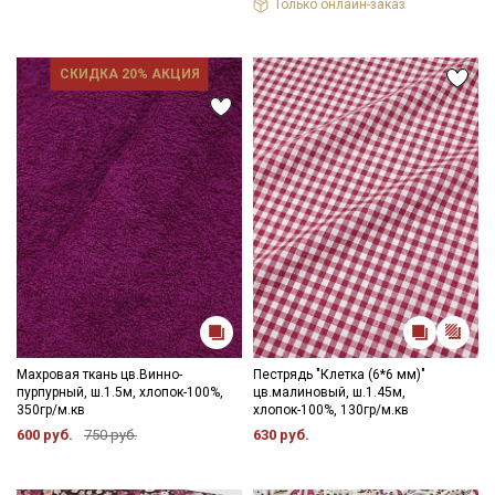
Только онлайн-заказ
СКИДКА 20% АКЦИЯ
Махровая ткань цв.Винно-
Пестрядь "Клетка (6*6 мм)"
пурпурный, ш.1.5м, хлопок-100%,
цв.малиновый, ш.1.45м,
350гр/м.кв
хлопок-100%, 130гр/м.кв
600 руб.
750 руб.
630 руб.