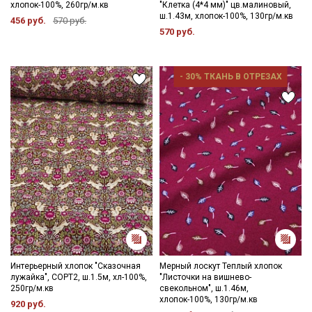
хлопок-100%, 260гр/м.кв
"Клетка (4*4 мм)" цв.малиновый,
ш.1.43м, хлопок-100%, 130гр/м.кв
456 руб.
570 руб.
570 руб.
- 30% ТКАНЬ В ОТРЕЗАХ
Интерьерный хлопок "Сказочная
Мерный лоскут Теплый хлопок
лужайка", СОРТ2, ш.1.5м, хл-100%,
"Листочки на вишнево-
250гр/м.кв
свекольном", ш.1.46м,
хлопок-100%, 130гр/м.кв
920 руб.