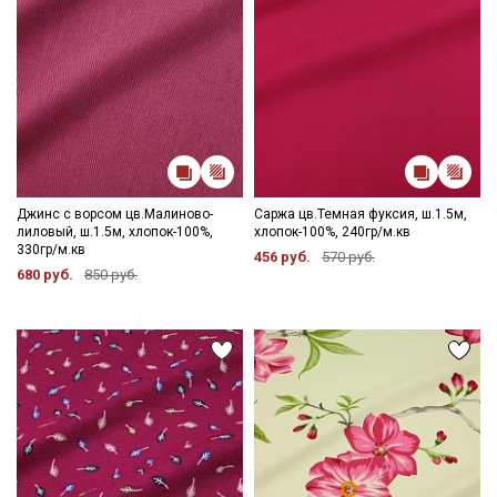
Джинс с ворсом цв.Малиново-
Саржа цв.Темная фуксия, ш.1.5м,
лиловый, ш.1.5м, хлопок-100%,
хлопок-100%, 240гр/м.кв
330гр/м.кв
456 руб.
570 руб.
680 руб.
850 руб.