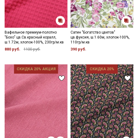
Вафельное премиум-полотно
Сатин "Богатство цветов"
"Бохо" цв.Св.красный коралл,
цв.фуксия, ш.1.60м, хлопок-100%,
ш.1.72м, хлопок-100%, 230гр/м.кв
110гр/м.кв
880 руб.
1100 руб.
390 руб.
СКИДКА 20% АКЦИЯ
СКИДКА 20%