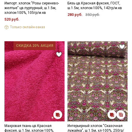
Импорт. хлопок "Розы сиренево-
Бязь цв.Красная фуксия, ГОСТ,
желтые" цв.пурпурный, ш.1.5м,
ш.1.5м, хлопок-100%, 142гр/м.кв
хлопок-100%, 105гр/м.кв
280 руб.
350 руб.
520 руб.
Только онлайн-заказ
СКИДКА 20% АКЦИЯ
Махровая ткань цв.Красная
Интерьерный хлопок "Сказочная
фуксия, ш.1.5м, хлопок-100%,
лужайка", ш.1.5м, хл-100%, 250гр/