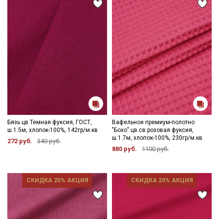
Ознакомлен(а) с
Политикой обработки персональных
данных
и даю
Согласие на обработку персональных
данных
Даю
Согласие на получение рекламных и
информационных рассылок
Бязь цв.Темная фуксия, ГОСТ,
Вафельное премиум-полотно
ш.1.5м, хлопок-100%, 142гр/м.кв
"Бохо" цв.св.розовая фуксия,
ш.1.7м, хлопок-100%, 230гр/м.кв
272 руб.
340 руб.
880 руб.
1100 руб.
СКИДКА 20% АКЦИЯ
СКИДКА 20% АКЦИЯ