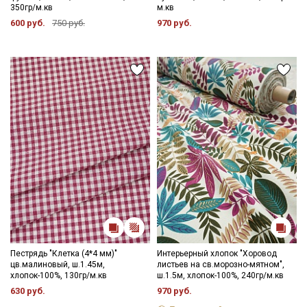
350гр/м.кв
м.кв
600 руб.
750 руб.
970 руб.
Пестрядь "Клетка (4*4 мм)"
Интерьерный хлопок "Хоровод
цв.малиновый, ш.1.45м,
листьев на св.морозно-мятном",
хлопок-100%, 130гр/м.кв
ш.1.5м, хлопок-100%, 240гр/м.кв
630 руб.
970 руб.