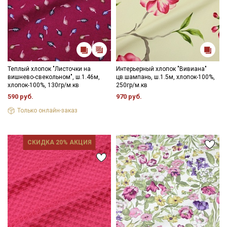
Теплый хлопок "Листочки на
Интерьерный хлопок "Вивиана"
вишнево-свекольном", ш.1.46м,
цв.шампань, ш.1.5м, хлопок-100%,
хлопок-100%, 130гр/м.кв
250гр/м.кв
590 руб.
970 руб.
Только онлайн-заказ
СКИДКА 20% АКЦИЯ