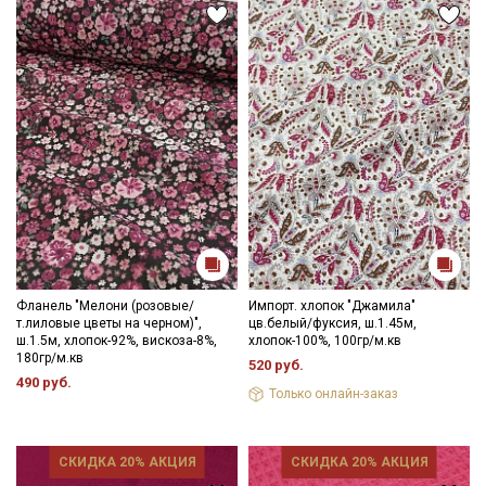
Секретная рассылка от Купава
Мы публикуем здесь дополнительные
промокоды и скидки до 30% на узкие
Фланель "Мелони (розовые/
Импорт. хлопок "Джамила"
категории тканей
т.лиловые цветы на черном)",
цв.белый/фуксия, ш.1.45м,
ш.1.5м, хлопок-92%, вискоза-8%,
хлопок-100%, 100гр/м.кв
Электронная почта
180гр/м.кв
520 руб.
490 руб.
Только онлайн-заказ
СКИДКА 20% АКЦИЯ
СКИДКА 20% АКЦИЯ
Подписаться