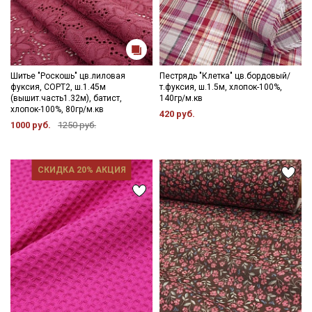
Шитье "Роскошь" цв.лиловая
Пестрядь "Клетка" цв.бордовый/
фуксия, СОРТ2, ш.1.45м
т.фуксия, ш.1.5м, хлопок-100%,
(вышит.часть1.32м), батист,
140гр/м.кв
хлопок-100%, 80гр/м.кв
420 руб.
1000 руб.
1250 руб.
СКИДКА 20% АКЦИЯ