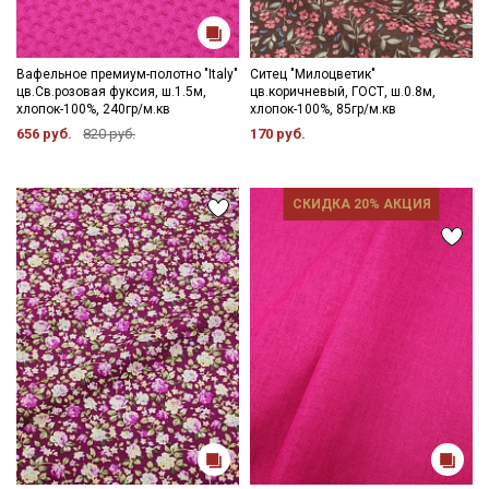
Вафельное премиум-полотно "Italy"
Ситец "Милоцветик"
цв.Св.розовая фуксия, ш.1.5м,
цв.коричневый, ГОСТ, ш.0.8м,
хлопок-100%, 240гр/м.кв
хлопок-100%, 85гр/м.кв
656 руб.
820 руб.
170 руб.
СКИДКА 20% АКЦИЯ