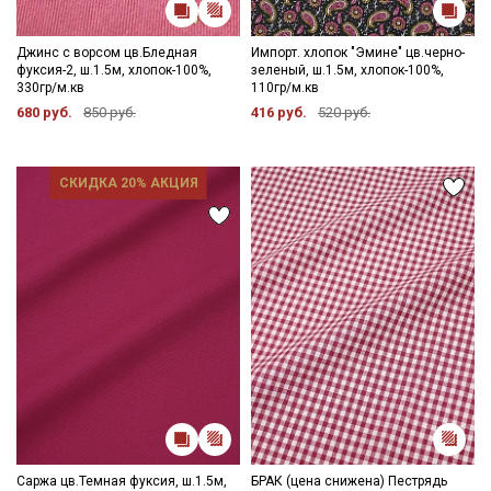
Джинс с ворсом цв.Бледная
Импорт. хлопок "Эмине" цв.черно-
фуксия-2, ш.1.5м, хлопок-100%,
зеленый, ш.1.5м, хлопок-100%,
330гр/м.кв
110гр/м.кв
680 руб.
850 руб.
416 руб.
520 руб.
СКИДКА 20% АКЦИЯ
Саржа цв.Темная фуксия, ш.1.5м,
БРАК (цена снижена) Пестрядь