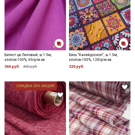
Батист цв.Лиловый, ш.1.5м,
Бязь "Калейдоскоп", ш.1.5м,
хлопок-100%, 65гр/м.кв
хлопок-100%, 120гр/м.кв
360 руб.
450 руб.
320 руб.
СКИДКА 20% АКЦИЯ