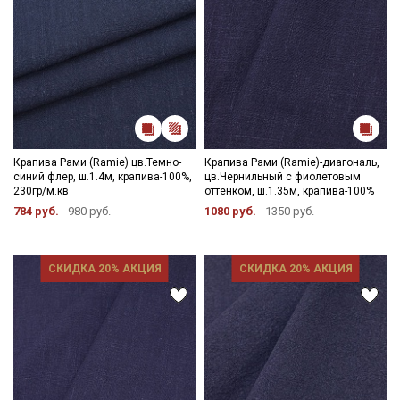
Крапива Рами (Ramie) цв.Темно-
Крапива Рами (Ramie)-диагональ,
синий флер, ш.1.4м, крапива-100%,
цв.Чернильный с фиолетовым
230гр/м.кв
оттенком, ш.1.35м, крапива-100%
784 руб.
980 руб.
1080 руб.
1350 руб.
СКИДКА 20% АКЦИЯ
СКИДКА 20% АКЦИЯ