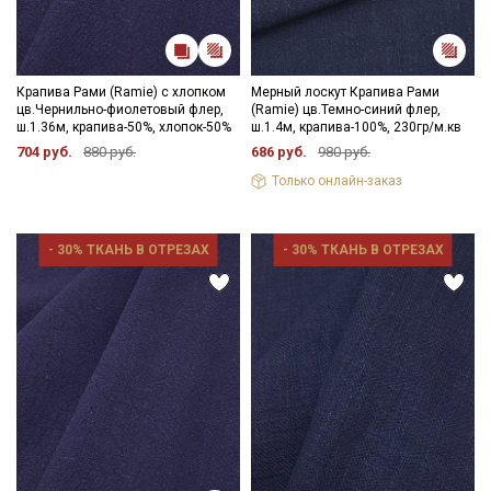
Подписаться
Ознакомлен(а) с
Политикой обработки персональных
данных
и даю
Согласие на обработку персональных
данных
Крапива Рами (Ramie) с хлопком
Мерный лоскут Крапива Рами
цв.Чернильно-фиолетовый флер,
(Ramie) цв.Темно-синий флер,
Даю
Согласие на получение рекламных и
ш.1.36м, крапива-50%, хлопок-50%
ш.1.4м, крапива-100%, 230гр/м.кв
информационных рассылок
704 руб.
880 руб.
686 руб.
980 руб.
Только онлайн-заказ
- 30% ТКАНЬ В ОТРЕЗАХ
- 30% ТКАНЬ В ОТРЕЗАХ