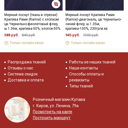
Мерный лоскут (ткань в отрезах)
Мерный лоскут Крапива Рами
Крапива Рами (Ramie) с хлопком
(Ramie)-диагональ, цв.Чернильно-
цв.Чернильно-фиолетовый флер,
синий флер, ш.1.35м,
ш.1.36м, крапива-50%, хлопок-50%
крапива-100%, 230гр/м.кв
588 руб.
840 руб.
945 руб.
1350 руб.
Только онлайн-заказ
Только онлайн-заказ
Распродажа тканей
Работы из наших тканей
Отзывы о нас
Наши контакты
Система скидок
Способы оплаты и
Доставка и оплата
реквизиты
Типы тканей
Розничный магазин Купава
г. Киров, ул. Ленина, 79а
Посмотреть на карте
Построить маршрут