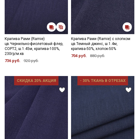
Крапива Рами (Ramie)
Крапива Рами (Ramie) с хлопком
цв.Чернильно-фиолетовый флер,
цв.Темный джинс, ш.1.4м,
СОРТ2, ш.1.45м, крапива-100%,
крапива-50%, хлопок-50%
230гр/м.кв
704 руб.
880 руб.
736 руб.
920 руб.
Секретная рассылка от Купава
Мы публикуем здесь дополнительные
СКИДКА 20% АКЦИЯ
- 30% ТКАНЬ В ОТРЕЗАХ
промокоды и скидки до 30% на узкие
категории тканей
Электронная почта