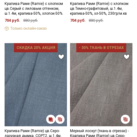
Крапива Рами (Ramie) с хлопком
Крапива Рами (Ramie) с хлопком
цв.Серый с лиловым оттенком,
цв.Темно-графитовый, ш.1.4м,
ш.1.4м, крапива-50%, хлопок-50%
крапива-50%, хл-50%, 230гр/м.кв
704 руб.
880 руб.
704 руб.
880 руб.
Только онлайн-заказ
СКИДКА 20% АКЦИЯ
- 30% ТКАНЬ В ОТРЕЗАХ
Крапива Рами (Ramie) цв.Серо-
Мерный лоскут (ткань в отрезах) -
лазурная дымка, СОРТ2, ш.1.4м,
Крапива Рами (Ramie) цв.Серо-