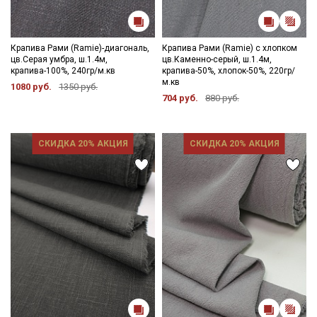
Крапива Рами (Ramie)-диагональ,
Крапива Рами (Ramie) с хлопком
цв.Серая умбра, ш.1.4м,
цв.Каменно-серый, ш.1.4м,
крапива-100%, 240гр/м.кв
крапива-50%, хлопок-50%, 220гр/
м.кв
1080 руб.
1350 руб.
704 руб.
880 руб.
Секретная рассылка от Купава
Мы публикуем здесь дополнительные
СКИДКА 20% АКЦИЯ
СКИДКА 20% АКЦИЯ
промокоды и скидки до 30% на узкие
категории тканей
Электронная почта
Подписаться
Ознакомлен(а) с
Политикой обработки персональных