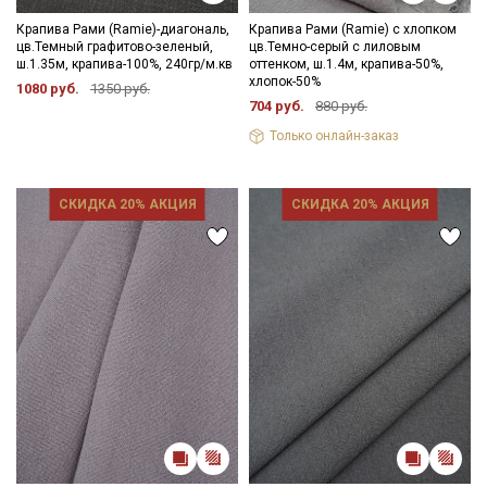
данных
и даю
Согласие на обработку персональных
Крапива Рами (Ramie)-диагональ,
Крапива Рами (Ramie) с хлопком
данных
цв.Темный графитово-зеленый,
цв.Темно-серый с лиловым
ш.1.35м, крапива-100%, 240гр/м.кв
оттенком, ш.1.4м, крапива-50%,
Даю
Согласие на получение рекламных и
хлопок-50%
информационных рассылок
1080 руб.
1350 руб.
704 руб.
880 руб.
Только онлайн-заказ
СКИДКА 20% АКЦИЯ
СКИДКА 20% АКЦИЯ