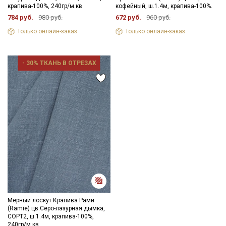
крапива-100%, 240гр/м.кв
кофейный, ш.1.4м, крапива-100%.
784 руб.
980 руб.
672 руб.
960 руб.
Только онлайн-заказ
Только онлайн-заказ
- 30% ТКАНЬ В ОТРЕЗАХ
Мерный лоскут Крапива Рами
(Ramie) цв.Серо-лазурная дымка,
СОРТ2, ш.1.4м, крапива-100%,
240гр/м.кв