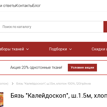
и ответы
Контакты
Блог
аборы тканей
Подборки
Скидки 
Акция 20% однотонные ткани!
Условия акции
лопок)
Бязь "Калейдоскоп", ш.1.5м, хлопок-100%, 120гр/м.кв
Бязь "Калейдоскоп", ш.1.5м, хло