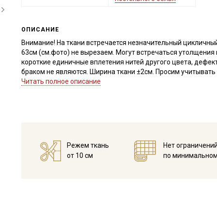
ОПИСАНИЕ
Внимание! На ткани встречается незначительный цикличный
63см (см.фото) не вырезаем. Могут встречаться утолщения 
короткие единичные вплетения нитей другого цвета, дефект
браком не являются. Ширина ткани ±2см. Просим учитывать 
Читать полное описание
Бязь – это натуральная ткань, полотняного переплетения, п
обеих сторон одинаковая, не тянется, имеет среднюю смин
Бязь выдерживает многократные стирки, не теряя привлекат
гладится, удобна в пошиве (не скользит, не осыпается).
Отлично подходит для пошива постельного белья, стеганых 
бортиков в кроватку, конвертов на выписку, детских вигва
Режем ткань
Нет ограничени
салфеток, легких занавесок, прихваток), для пэчворка, квил
от 10 см
по минимальном
подкладочного материала.
Дает усадку до 5% перед пошивом постирайте отрез при те
Уход:
- стирка до 40С, отжим до 800 оборотов, при стирке не след
материале быстрее образуются катышки
- отбеливатели запрещены для цветных расцветок