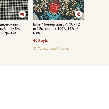
 цв.черный/
Бязь "Поляна сказок", СОРТ2,
ый, ш.1.45м,
ш.2.2м, хлопок-100%, 142гр/
150гр/м.кв
м.кв
460 руб.
Только онлайн-заказ