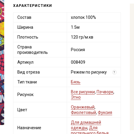
ХАРАКТЕРИСТИКИ
Состав
хлопок 100%
Ширина
1.5м
Плотность
120 гр/м.кв
Страна
Россия
производитель
Артикул
008409
Вид отреза
Режем по рисунку
?
Тип ткани
Бязь
Все рисунки
,
Пэчворк
,
Рисунок
Этно
Оранжевый
,
Цвет
Фиолетовый
,
Фуксия
Для домашней
Назначение
одежды
,
Для
постельного белья