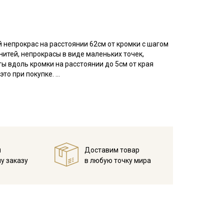
 непрокрас на расстоянии 62см от кромки с шагом
нитей, непрокрасы в виде маленьких точек,
ы вдоль кромки на расстоянии до 5см от края
это при покупке.
оверхность ткани ровная, матовая, по фактуре с
аемость.
ельный вид, не вытягивается после стирок, легко
покрывал, легкой одежды для взрослых и детей,
мов, декоративных элементов интерьера (например,
й
Доставим товар
тинга, скрапбукинга, используется в качестве
у заказу
в любую точку мира
мпературе дальнейших стирок, не выше 40C.
ует усиленно тереть изделия, поскольку на