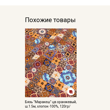
Похожие товары
Бязь "Маракеш" цв.оранжевый,
ш.1.5м, хлопок-100%, 120гр/