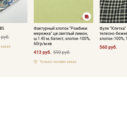
№85
Фактурный хлопок "Ромбики
Фуле "Клетка"
мережка" цв.светлый лимон,
телесно-бежев
 руб.
ш.1.45 м, батист, хлопок-100%,
хлопок-100%, 
60гр/м.кв
-заказ
560 руб.
413 руб.
590 руб.
Только онлайн-заказ