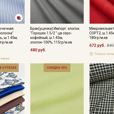
рочечная
Брак(уценка) Импорт. хлопок
Микровельвет
полоска"
"Горошек 1.5/2 " цв.серо-
СОРТ2, ш.1.45
ь, ш.1.45м,
кофейный, ш.1.45м,
180гр/м.кв
0гр/м.кв
хлопок-100%, 115гр/м.кв
672 руб.
840
480 руб.
Только онла
-заказ
 В ОТРЕЗАХ
СКИДКА 30%