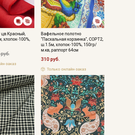
 цв.Красный,
Вафельное полотно
м, хлопок-100%,
"Пасхальная корзинка", СОРТ2,
ш.1.5м, хлопок-100%, 150гр/
м.кв, раппорт 64см
 руб.
310 руб.
йн-заказ
Только онлайн-заказ