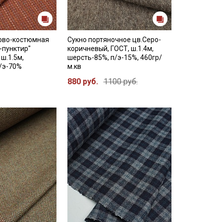
ово-костюмная
Сукно портяночное цв.Серо-
-пунктир"
коричневый, ГОСТ, ш.1.4м,
ш.1.5м,
шерсть-85%, п/э-15%, 460гр/
/э-70%
м.кв
880 руб.
1100 руб.