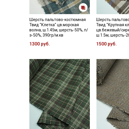
Шерсть пальтово-костюмная
Шерсть пальтов
Твид "Клетка" цв.морская
Твид "Крупная к
волна, ш.1.45м, шерсть-50%, п/
цв.бежевый/сир
э-50%, 390гр/м.кв
ш.1.5м, шерсть-2
1300 руб.
1500 руб.