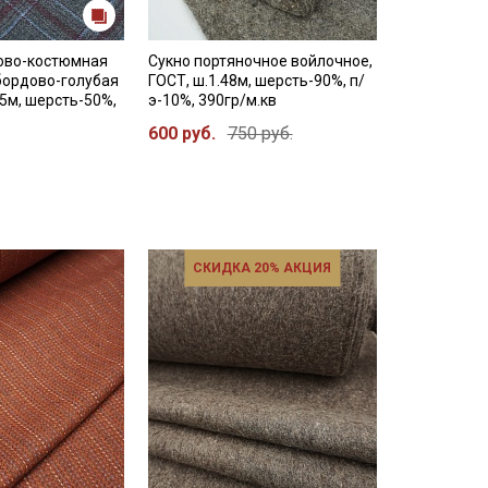
ово-костюмная
Сукно портяночное войлочное,
бордово-голубая
ГОСТ, ш.1.48м, шерсть-90%, п/
.5м, шерсть-50%,
э-10%, 390гр/м.кв
600 руб.
750 руб.
СКИДКА 20% АКЦИЯ