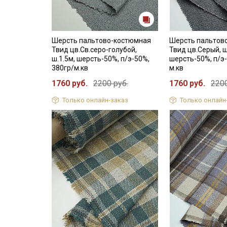
Шерсть пальтово-костюмная
Шерсть пальтов
Твид цв.Св.серо-голубой,
Твид цв.Серый, ш
ш.1.5м, шерсть-50%, п/э-50%,
шерсть-50%, п/э-
380гр/м.кв
м.кв
1760 руб.
2200 руб.
1760 руб.
2200
Только онлайн-заказ
Только онлайн