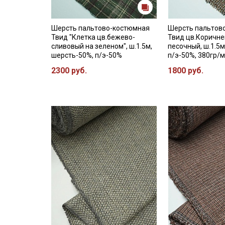
Шерсть пальтово-костюмная
Шерсть пальтов
Твид "Клетка цв.бежево-
Твид цв.Коричн
сливовый на зеленом", ш.1.5м,
песочный, ш.1.5м
шерсть-50%, п/э-50%
п/э-50%, 380гр/м
2300 руб.
1800 руб.