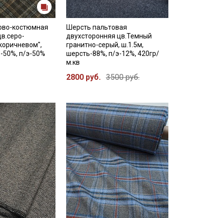
ово-костюмная
Шерсть пальтовая
цв.серо-
двухсторонняя цв.Темный
коричневом",
гранитно-серый, ш.1.5м,
ь-50%, п/э-50%
шерсть-88%, п/э-12%, 420гр/
м.кв
2800 руб.
3500 руб.