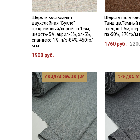
Шерсть костюмная
Шерсть пальтов
двухслойная "Букле"
Твид цв.Темный
цв.кремовый/серый, ш.1.6м,
орех, ш.1.5м, ше
шерсть-5%, акрил-5%, хл-5%,
пэ-50%, 370гр/м.
спандекс-1%, п/э-84%, 450гр/
1760 руб.
2200
м.кв
1900 руб.
СКИДКА 20% АКЦИЯ
СКИДКА 20