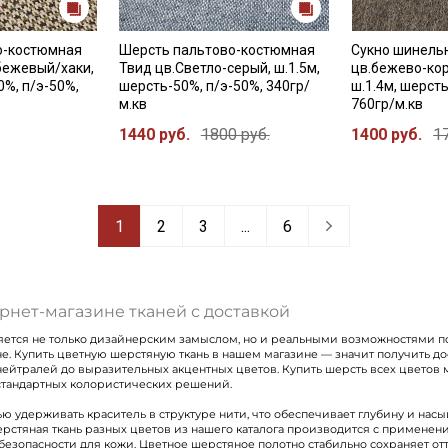
о-костюмная
Шерсть пальтово-костюмная
Сукно шинель
.бежевый/хаки,
Твид цв.Светло-серый, ш.1.5м,
цв.бежево-кор
0%, п/э-50%,
шерсть-50%, п/э-50%, 340гр/
ш.1.4м, шерсть
м.кв
760гр/м.кв
1440 руб.
1800 руб.
1400 руб.
1
1
2
3
...
6
рнет-магазине тканей с доставкой
ется не только дизайнерским замыслом, но и реальными возможностями п
е. Купить цветную шерстяную ткань в нашем магазине — значит получить д
 нейтралей до выразительных акцентных цветов. Купить шерсть всех цветов
естандартных колористических решений.
 удерживать краситель в структуре нити, что обеспечивает глубину и нас
рстяная ткань разных цветов из нашего каталога производится с применен
езопасности для кожи. Цветное шерстяное полотно стабильно сохраняет от