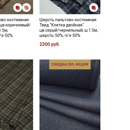
ово-костюмная
Шерсть пальтово-костюмная
 цв.коричневый/
Твид "Клетка двойная"
1.5м,
цв.серый/чернильный, ш.1.5м,
/э-50%
шерсть-50%, п/э-50%
2300 руб.
СКИДКА 20% АКЦИЯ