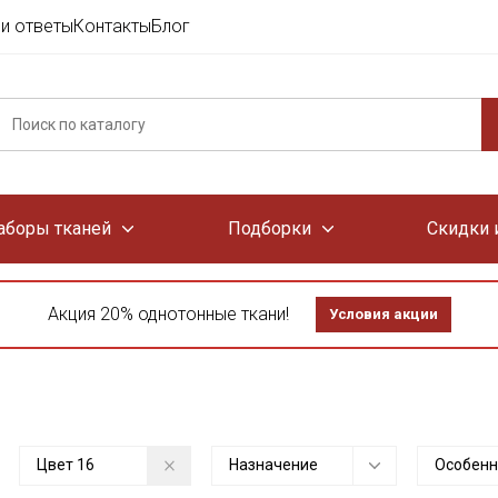
и ответы
Контакты
Блог
аборы тканей
Подборки
Скидки 
Акция 20% однотонные ткани!
Условия акции
Цвет
16
Назначение
Особенн