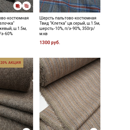
ово-костюмная
Шерсть пальтово-костюмная
елочка"
Твид "Клетка" цв.серый, ш.1.5м,
евый, ш.1.5м,
шерсть-10%, п/э-90%, 350гр/
/э-60%
м.кв
1300 руб.
 20% АКЦИЯ