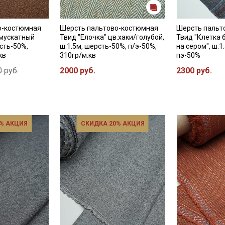
о-костюмная
Шерсть пальтово-костюмная
Шерсть пальт
 мускатный
Твид "Елочка" цв.хаки/голубой,
Твид "Клетка 
рсть-50%,
ш.1.5м, шерсть-50%, п/э-50%,
на сером", ш.1
кв
310гр/м.кв
пэ-50%
 руб.
2000 руб.
2300 руб.
% АКЦИЯ
СКИДКА 20% АКЦИЯ