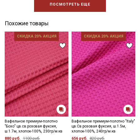
ПОСМОТРЕТЬ ЕЩЕ
Похожие товары
СКИДКА 20% АКЦИЯ
СКИДКА 20% АКЦИЯ
Вафельное премиум-полотно
Вафельное премиум-полотно "Italy"
"Бохо" цв.св.розовая фуксия,
цв.Св.розовая фуксия, ш.1.5м,
ш.1.7м, хлопок-100%, 230гр/м.кв
хлопок-100%, 240гр/м.кв
880 руб.
1100 руб.
656 руб.
820 руб.