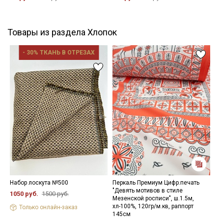
Товары из раздела Хлопок
- 30% ТКАНЬ В ОТРЕЗАХ
Набор лоскута №500
Перкаль Премиум Цифр.печать
В
"Девять мотивов в стиле
"
1050 руб.
1500 руб.
Мезенской росписи", ш.1.5м,
к
хл-100%, 120гр/м.кв, раппорт
х
Только онлайн-заказ
145см
5