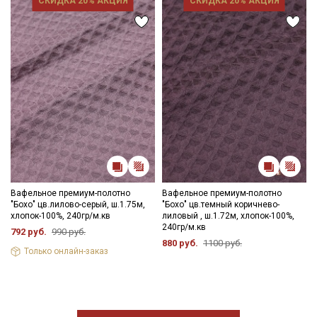
СКИДКА 20% АКЦИЯ
СКИДКА 20% АКЦИЯ
Вафельное премиум-полотно
Вафельное премиум-полотно
"Бохо" цв.лилово-серый, ш.1.75м,
"Бохо" цв.темный коричнево-
хлопок-100%, 240гр/м.кв
лиловый , ш.1.72м, хлопок-100%,
240гр/м.кв
792 руб.
990 руб.
880 руб.
1100 руб.
Только онлайн-заказ