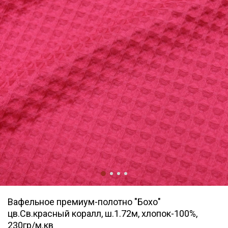
Вафельное премиум-полотно "Бохо"
цв.Св.красный коралл, ш.1.72м, хлопок-100%,
230гр/м.кв