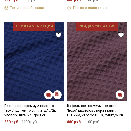
Мы публикуем здесь дополнительные
Только онлайн-заказ
Только онлайн-заказ
промокоды и скидки до 30% на узкие
категории тканей
СКИДКА 20% АКЦИЯ
СКИДКА 20% АКЦИЯ
Электронная почта
Подписаться
Ознакомлен(а) с
Политикой обработки персональных
данных
и даю
Согласие на обработку персональных
данных
Даю
Согласие на получение рекламных и
информационных рассылок
Вафельное премиум-полотно
Вафельное премиум-полотно
"Бохо" цв.темно-синий, ш.1.72м,
"Бохо" цв.лилово-коричневый,
хлопок-100%, 240гр/м.кв
ш.1.72м, хлопок-100%, 240гр/м.кв
880 руб.
1100 руб.
880 руб.
1100 руб.