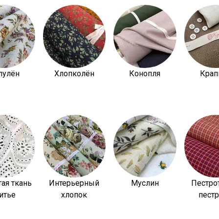
Секретная рассылка от
Купава
Мы публикуем здесь дополнительные
промокоды и скидки до 30% на узкие
категории тканей
лулён
Хлопколён
Конопля
Крап
Электронная почта
Подписаться
Ознакомлен(а) с
Политикой обработки персональных
данных
и даю
Согласие на обработку персональных
ая ткань
Интерьерный
Муслин
Пестро
данных
итье
хлопок
пест
Даю
Согласие на получение рекламных и
информационных рассылок