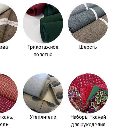
ива
Трикотажное
Шерсть
полотно
ткань,
Утеплители
Наборы тканей
рядь
для рукоделия