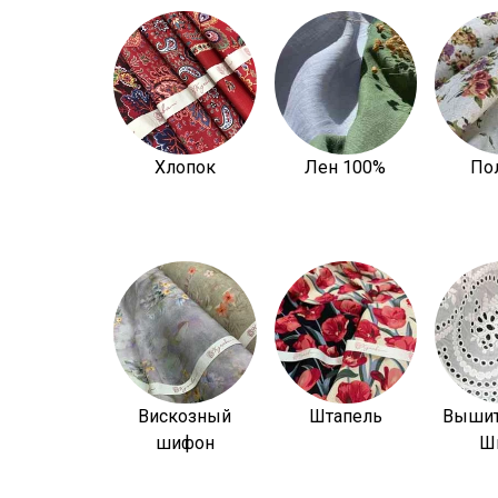
Хлопок
Лен 100%
По
Вискозный
Штапель
Вышит
шифон
Ш