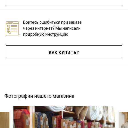
Подписаться
Боитесь ошибиться при заказе
через интернет? Мы написали
Ознакомлен(а) с
Политикой обработки персональных
подробную инструкцию
данных
и даю
Согласие на обработку персональных
данных
Даю
Согласие на получение рекламных и
КАК КУПИТЬ?
информационных рассылок
Фотографии нашего магазина