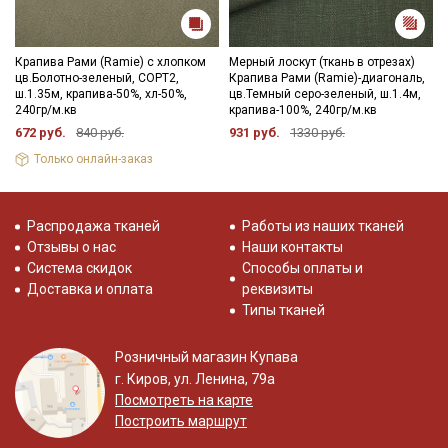
Крапива Рами (Ramie) с хлопком
Мерный лоскут (ткань в отрезах)
цв.Болотно-зеленый, СОРТ2,
Крапива Рами (Ramie)-диагональ,
ш.1.35м, крапива-50%, хл-50%,
цв.Темный серо-зеленый, ш.1.4м,
240гр/м.кв
крапива-100%, 240гр/м.кв
672 руб.
840 руб.
931 руб.
1330 руб.
Только онлайн-заказ
Распродажа тканей
Работы из наших тканей
Отзывы о нас
Наши контакты
Система скидок
Способы оплаты и
Доставка и оплата
реквизиты
Типы тканей
Розничный магазин Купава
г. Киров, ул. Ленина, 79а
Посмотреть на карте
Построить маршрут