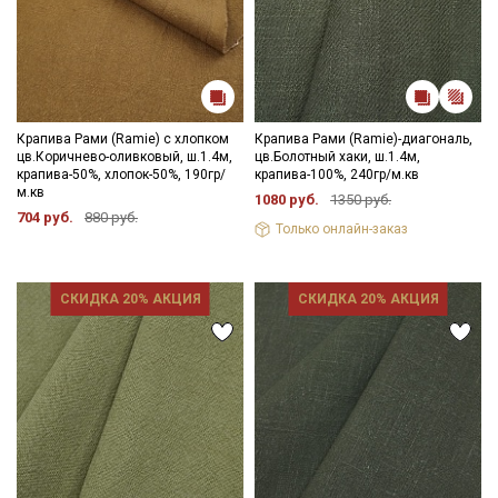
Крапива Рами (Ramie) с хлопком
Крапива Рами (Ramie)-диагональ,
цв.Коричнево-оливковый, ш.1.4м,
цв.Болотный хаки, ш.1.4м,
крапива-50%, хлопок-50%, 190гр/
крапива-100%, 240гр/м.кв
м.кв
1080 руб.
1350 руб.
704 руб.
880 руб.
Только онлайн-заказ
Секретная рассылка от Купава
Мы публикуем здесь дополнительные
СКИДКА 20% АКЦИЯ
СКИДКА 20% АКЦИЯ
промокоды и скидки до 30% на узкие
категории тканей
Электронная почта