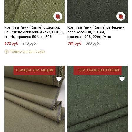
Подписаться
Ознакомлен(а) с
Политикой обработки персональных
данных
и даю
Согласие на обработку персональных
данных
Крапива Рами (Ramie) с хлопком
Крапива Рами (Ramie) цв.Темный
цв.Зелено-оливковый хаки, СОРТ2,
серо-зеленый, ш.1.4м,
Даю
Согласие на получение рекламных и
ш.1.4м, крапива-50%, хл-50%
крапива-100%, 220гр/м.кв
информационных рассылок
672 руб.
840 руб.
784 руб.
980 руб.
Только онлайн-заказ
СКИДКА 20% АКЦИЯ
- 30% ТКАНЬ В ОТРЕЗАХ