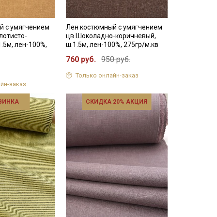
й с умягчением
Лен костюмный с умягчением
олотисто-
цв.Шоколадно-коричневый,
1.5м, лен-100%,
ш.1.5м, лен-100%, 275гр/м.кв
760 руб.
950 руб.
Только онлайн-заказ
йн-заказ
ВИНКА
СКИДКА 20% АКЦИЯ