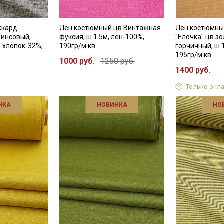
ккард
Лен костюмный цв.Винтажная
Лен костюмны
жинсовый,
фуксия, ш.1.5м, лен-100%,
"Елочка" цв.з
, хлопок-32%,
190гр/м.кв
горчичный, ш.
195гр/м.кв
1000 руб.
1250 руб.
1400 руб.
Только онла
НКА
НОВИНКА
НО