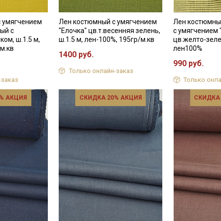
с умягчением
Лен костюмный с умягчением
Лен костюмны
ый с
"Елочка" цв.т.весенняя зелень,
с умягчением 
ом, ш.1.5 м,
ш.1.5 м, лен-100%, 195гр/м.кв
цв.желто-зеле
м.кв
лен100%
1400 руб.
990 руб.
Только онлайн-заказ
-заказ
Только онла
% АКЦИЯ
СКИДКА 20% АКЦИЯ
СКИДКА
Секретная рассылка от