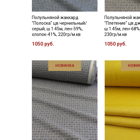
Полульняной жаккард
Полульняной жа
"Полоска" цв.чернильный/
"Плетение" цв.д
серый, ш.1.45м, лен-59%,
ш.1.45м, лен-68%
хлопок-41%, 220гр/м.кв
230гр/м.кв
1050 руб.
1050 руб.
НОВИНКА
НОВИ