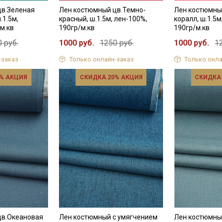
цв.Зеленая
Лен костюмный цв.Темно-
Лен костюмны
.1.5м,
красный, ш.1.5м, лен-100%,
коралл, ш.1.5м
м.кв
190гр/м.кв
190гр/м.кв
 руб.
1000 руб.
1250 руб.
1000 руб.
1
-заказ
Только онлайн-заказ
Только онла
% АКЦИЯ
СКИДКА 20% АКЦИЯ
СКИДКА
цв.Океановая
Лен костюмный с умягчением
Лен костюмны