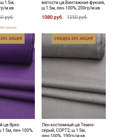
ш.1.5м,
мятости цв.Винтажная фуксия,
гр/м.кв
ш.1.5м, лен-100%, 200гр/м.кв
0 руб.
1080 руб.
1350 руб.
йн-заказ
 20% АКЦИЯ
СКИДКА 20% АКЦИЯ
й цв.Ярко-
Лен костюмный цв.Темно-
.1.5м, лен-100%,
серый, СОРТ2, ш.1.5м,
лен-100%, 190гр/м.кв