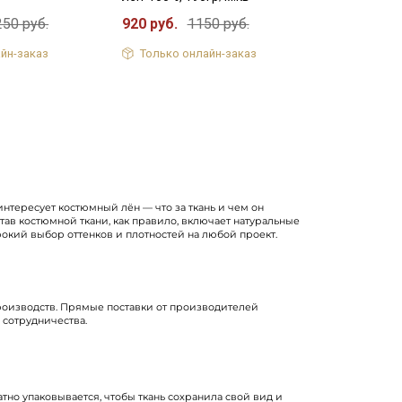
250 руб.
920 руб.
1150 руб.
йн-заказ
Только онлайн-заказ
интересует костюмный лён — что за ткань и чем он
тав костюмной ткани, как правило, включает натуральные
рокий выбор оттенков и плотностей на любой проект.
производств. Прямые поставки от производителей
сотрудничества.
тно упаковывается, чтобы ткань сохранила свой вид и