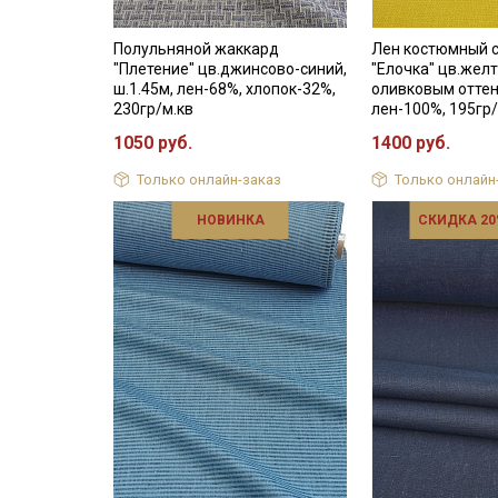
Полульняной жаккард
Лен костюмный 
"Плетение" цв.джинсово-синий,
"Елочка" цв.желт
ш.1.45м, лен-68%, хлопок-32%,
оливковым оттенк
230гр/м.кв
лен-100%, 195гр/
1050 руб.
1400 руб.
Только онлайн-заказ
Только онлайн
НОВИНКА
СКИДКА 20