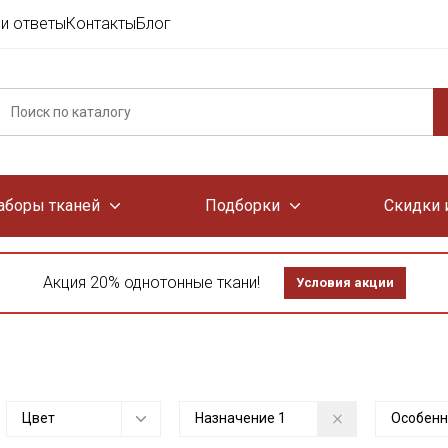
и ответы
Контакты
Блог
аборы тканей
Подборки
Скидки 
Акция 20% однотонные ткани!
Условия акции
Цвет
Назначение
1
Особенн