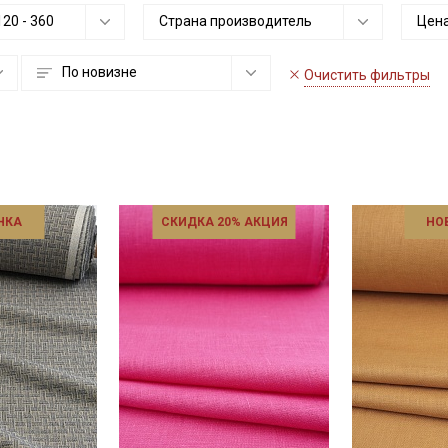
120
-
360
Страна производитель
Цена
По новизне
Очистить фильтры
НКА
СКИДКА 20% АКЦИЯ
НО