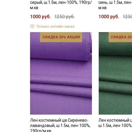
серый, ш.1.5м, лен-100%, 190гр/
синь, ш.1.5м, лен
м.кв
м.кв
1000 руб.
1250 руб.
1000 руб.
1250
Только онлайн-заказ
СКИДКА 20% АКЦИЯ
СКИДКА 20
Лен костюмный цв.Сиренево-
Лен костюмный ц
лавандовый, ш.1.5м, лен-100%,
ш.1.5м, лен-100%
190гр/м.кв