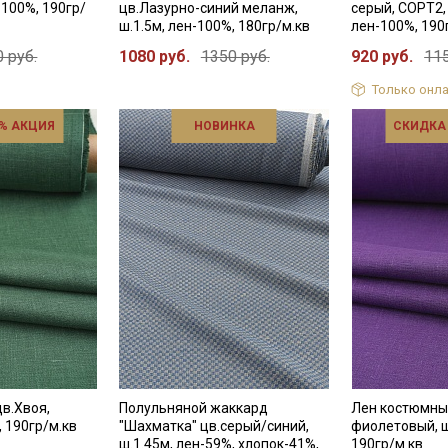
-100%, 190гр/
цв.Лазурно-синий меланж,
серый, СОРТ2, 
ш.1.5м, лен-100%, 180гр/м.кв
лен-100%, 190
 руб.
1080 руб.
1350 руб.
920 руб.
115
Только онла
% АКЦИЯ
НОВИНКА
СКИДКА
в.Хвоя,
Полульняной жаккард
Лен костюмны
, 190гр/м.кв
"Шахматка" цв.серый/синий,
фиолетовый, ш
ш.1.45м, лен-59%, хлопок-41%,
190гр/м.кв