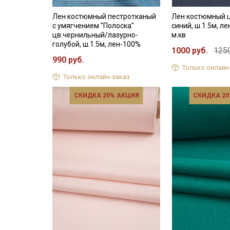
Лен костюмный пестротканый
Лен костюмный 
с умягчением "Полоска"
синий, ш.1.5м, л
цв.чернильный/лазурно-
м.кв
голубой, ш.1.5м, лен-100%
1000 руб.
1250
990 руб.
Только онлайн
Только онлайн-заказ
СКИДКА 20% АКЦИЯ
СКИДКА 20