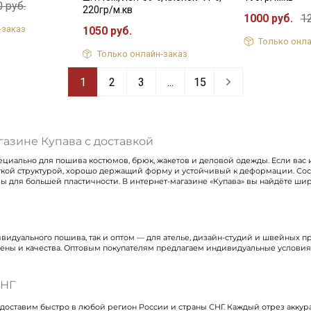
 руб.
220гр/м.кв
1000 руб.
1
-заказ
1050 руб.
Только онла
Только онлайн-заказ
1
2
3
...
15
азине Купава с доставкой
ециально для пошива костюмов, брюк, жакетов и деловой одежды. Если вас 
чёткой структурой, хорошо держащий форму и устойчивый к деформации. Сос
зы для большей пластичности. В интернет-магазине «Купава» вы найдёте ши
ивидуального пошива, так и оптом — для ателье, дизайн-студий и швейных 
ны и качества. Оптовым покупателям предлагаем индивидуальные условия 
СНГ
доставим быстро в любой регион России и страны СНГ. Каждый отрез аккура