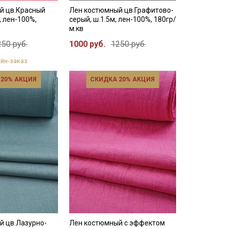
й цв.Красный
Лен костюмный цв.Графитово-
, лен-100%,
серый, ш.1.5м, лен-100%, 180гр/
м.кв
250 руб.
1000 руб.
1250 руб.
йн-заказ
 20% АКЦИЯ
СКИДКА 20% АКЦИЯ
й цв.Лазурно-
Лен костюмный с эффектом