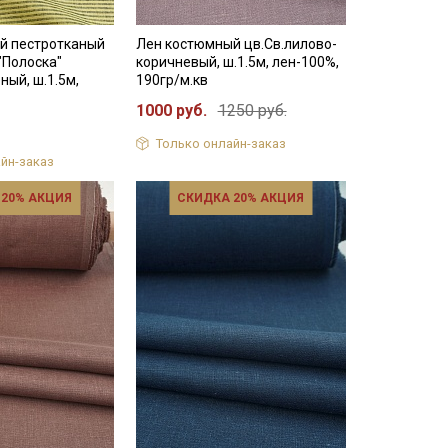
й пестротканый
Лен костюмный цв.Св.лилово-
"Полоска"
коричневый, ш.1.5м, лен-100%,
ный, ш.1.5м,
190гр/м.кв
1000 руб.
1250 руб.
Только онлайн-заказ
йн-заказ
 20% АКЦИЯ
СКИДКА 20% АКЦИЯ