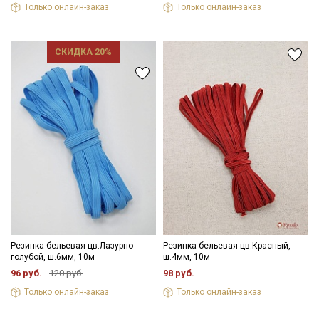
Только онлайн-заказ
Только онлайн-заказ
Подписаться
СКИДКА 20%
Ознакомлен(а) с
Политикой обработки персональных
данных
и даю
Согласие на обработку персональных
данных
Даю
Согласие на получение рекламных и
информационных рассылок
Резинка бельевая цв.Лазурно-
Резинка бельевая цв.Красный,
голубой, ш.6мм, 10м
ш.4мм, 10м
96 руб.
120 руб.
98 руб.
Только онлайн-заказ
Только онлайн-заказ