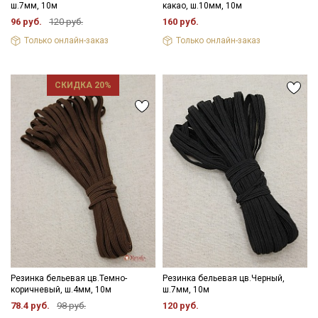
ш.7мм, 10м
какао, ш.10мм, 10м
96 руб.
120 руб.
160 руб.
Только онлайн-заказ
Только онлайн-заказ
СКИДКА 20%
Секретная рассылка от Купава
Мы публикуем здесь дополнительные
промокоды и скидки до 30% на узкие
категории тканей
Электронная почта
Резинка бельевая цв.Темно-
Резинка бельевая цв.Черный,
коричневый, ш.4мм, 10м
ш.7мм, 10м
78.4 руб.
98 руб.
120 руб.