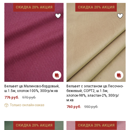
СКИДКА 20% АКЦИЯ
СКИДКА 20% АКЦИЯ
Вельвет цв.Малиново-бордовый,
Вельвет с эластаном цв.Песочно-
ш.1.5м, хлопок-100%, 300гр/м.кв
бежевый, СОРТ2, ш.1.5м,
хлопок-98%, эластан-2%, 300гр/
776 руб.
970 руб.
м.кв
Только онлайн-заказ
760 руб.
950 руб.
СКИДКА 20% АКЦИЯ
СКИДКА 20% АКЦИЯ