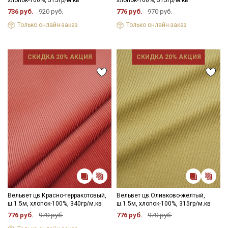
736 руб.
920 руб.
776 руб.
970 руб.
Только онлайн-заказ
Только онлайн-заказ
СКИДКА 20% АКЦИЯ
СКИДКА 20% АКЦИЯ
Вельвет цв.Красно-терракотовый,
Вельвет цв.Оливково-желтый,
ш.1.5м, хлопок-100%, 340гр/м.кв
ш.1.5м, хлопок-100%, 315гр/м.кв
776 руб.
970 руб.
776 руб.
970 руб.