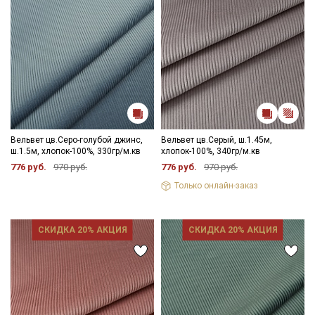
Вельвет цв.Серо-голубой джинс,
Вельвет цв.Серый, ш.1.45м,
ш.1.5м, хлопок-100%, 330гр/м.кв
хлопок-100%, 340гр/м.кв
776 руб.
970 руб.
776 руб.
970 руб.
Только онлайн-заказ
Секретная рассылка от Купава
СКИДКА 20% АКЦИЯ
СКИДКА 20% АКЦИЯ
Мы публикуем здесь дополнительные
промокоды и скидки до 30% на узкие
категории тканей
Электронная почта