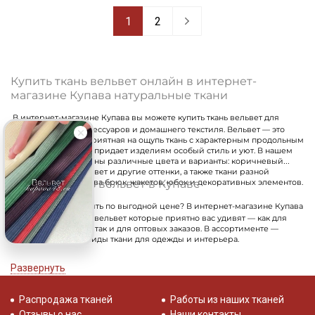
1
2
Купить ткань вельвет онлайн в интернет-
магазине Купава натуральные ткани
В интернет-магазине Купава вы можете купить ткань вельвет для
пошива одежды, аксессуаров и домашнего текстиля. Вельвет — это
прочная, мягкая и приятная на ощупь ткань с характерным продольным
рубчиком , который придает изделиям особый стиль и уют. В нашем
каталоге представлены различные цвета и варианты: коричневый
вельвет, серый вельвет и другие оттенки, а также ткани разной
Цены на ткань вельвет в Купаве
плотности для пошива брюк, жакетов, юбок и декоративных элементов.
Хотите вельвет купить по выгодной цене? В интернет-магазине Купава
вы найдете цены на вельвет которые приятно вас удивят — как для
розничной покупки, так и для оптовых заказов. В ассортименте —
мягкие и плотные виды ткани для одежды и интерьера.
Развернуть
Вельвет с доставкой по всей России и СНГ
Интернет-магазин Купава осуществляет доставку тканей вельвет по
Распродажа тканей
Работы из наших тканей
всей России. Вы можете купить ткань вельвет в интернет-магазине с
удобной оплатой и быстрой доставкой.
Отзывы о нас
Наши контакты