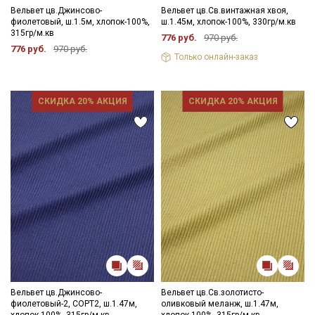
Вельвет цв.Джинсово-
Вельвет цв.Св.винтажная хвоя,
фиолетовый, ш.1.5м, хлопок-100%,
ш.1.45м, хлопок-100%, 330гр/м.кв
315гр/м.кв
776 руб.
970 руб.
776 руб.
970 руб.
Только онлайн-заказ
СКИДКА 20% АКЦИЯ
СКИДКА 20% АКЦИЯ
Вельвет цв.Джинсово-
Вельвет цв.Св.золотисто-
фиолетовый-2, СОРТ2, ш.1.47м,
оливковый меланж, ш.1.47м,
хлопок-100%, 315гр/м.кв
хлопок-100%, 315гр/м.кв