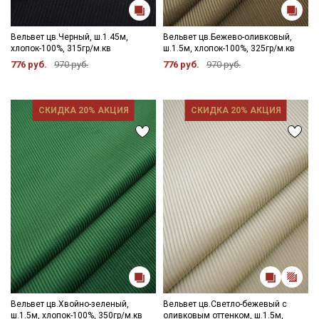
Вельвет цв.Черный, ш.1.45м,
Вельвет цв.Бежево-оливковый,
хлопок-100%, 315гр/м.кв
ш.1.5м, хлопок-100%, 325гр/м.кв
776 руб.
970 руб.
776 руб.
970 руб.
СКИДКА 20% АКЦИЯ
СКИДКА 20% АКЦИЯ
Вельвет цв.Хвойно-зеленый,
Вельвет цв.Светло-бежевый с
ш.1.5м, хлопок-100%, 350гр/м.кв
оливковым оттенком, ш.1.5м,