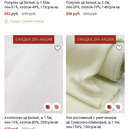
Полулен цв.Белый, ш.1.55м,
Полулен цв.Белый, ш.2.2м,
лен-51%, хлопок-49%, 175гр/м.кв
лен-30%, хлопок-70%, 140гр/м.кв
552 руб.
690 руб.
496 руб.
620 руб.
Только онлайн-заказ
СКИДКА 20% АКЦИЯ
СКИДКА 20% АКЦИЯ
Хлопколен цв.Белый, ш.1.5м,
Лен костюмный с умягчением
лен-15%, хлопок-85%, 200гр/м.кв
цв.Сливочно-оливковый, ш.1.5м,
лен-100%, 190гр/м.кв
472 руб.
590 руб.