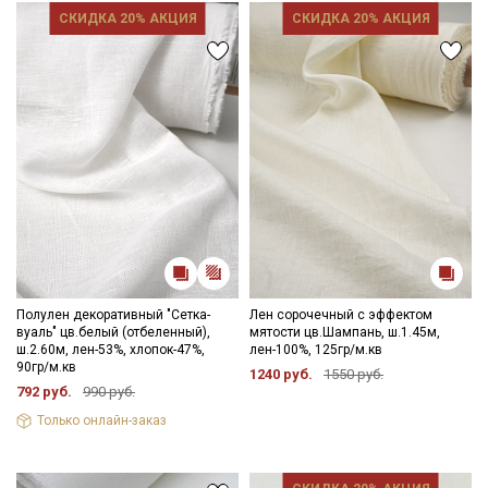
СКИДКА 20% АКЦИЯ
СКИДКА 20% АКЦИЯ
Полулен декоративный "Сетка-
Лен сорочечный с эффектом
вуаль" цв.белый (отбеленный),
мятости цв.Шампань, ш.1.45м,
ш.2.60м, лен-53%, хлопок-47%,
лен-100%, 125гр/м.кв
90гр/м.кв
1240 руб.
1550 руб.
792 руб.
990 руб.
Только онлайн-заказ