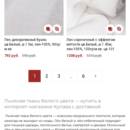
Лен декоративный Вуаль
Лен сорочечный с эффектом
цв.Белый, ш.1.5м, лен-100%, 90гр/
мятости цв.Белый, ш.1.45м,
м.кв
лен-100%, 150гр/м.кв. цв.101
792 руб.
990 руб.
1208 руб.
1510 руб.
1
2
3
...
6
Льняная ткань белого цвета — купить в
интернет-магазине Купава с доставкой
Льняная ткань белого цвета — классика натурального текстиля, которая
никогда не выходит из моды. Лён белый и лён отбеленный подходят
для пошива одежды, постельного белья, скатертей и декора. Молочный
лён и лён молочного цвета — более мягкий природный оттенок для