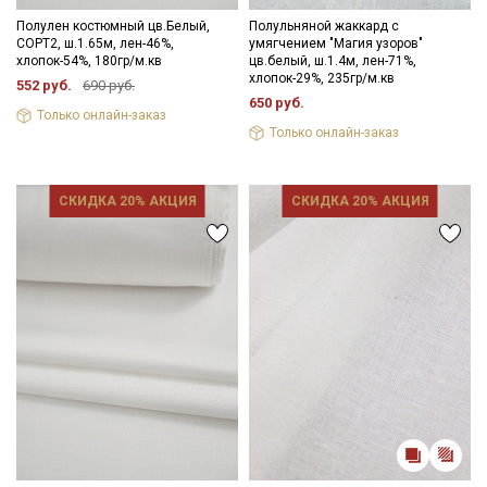
Полулен костюмный цв.Белый,
Полульняной жаккард с
СОРТ2, ш.1.65м, лен-46%,
умягчением "Магия узоров"
хлопок-54%, 180гр/м.кв
цв.белый, ш.1.4м, лен-71%,
хлопок-29%, 235гр/м.кв
552 руб.
690 руб.
650 руб.
Только онлайн-заказ
Только онлайн-заказ
СКИДКА 20% АКЦИЯ
СКИДКА 20% АКЦИЯ