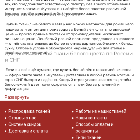
тех, кто предпочитает естественную палитру без яркого отбеливания. В
интернет-магазине «Купава» вы найдёте белое полотно различной
Цены на белый лён в Купаве
плотности и фактуры для любых творческих задач.
Купить ткань льна белого цвета у нас можно метражом для домашнего
пошива или оптом для производства. Белый лён купить по выгодной
цене — просто: прямые поставки от производителей исключают
лишние наценки. Лен белый разной плотности представлен в каталоге
— от лёгких плательных до более плотных вариантов, близких к белому
сукну. Оптовые условия обсуждаются индивидуально для ателье и
Доставка льняной ткани белого цвета по России
швейных предприятий.
и СНГ
Если вы всё ещё думаете, где купить белый лён с гарантией качества
— оформляйте заказ в «Купаве». Доставляем в любой регион России и
стран СНГ быстро и надёжно. Каждый отрез упаковывается так, чтобы
белоснежный цвет ткани сохранился в пути без загрязнений и
деформаций.
Развернуть
Распродажа тканей
Работы из наших тканей
Отзывы о нас
Наши контакты
Система скидок
Способы оплаты и
Доставка и оплата
реквизиты
Типы тканей