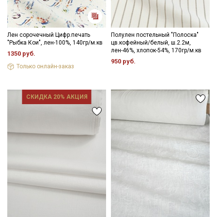
Лен сорочечный Цифр.печать
Полулен постельный "Полоска"
"Рыбка Кои", лен-100%, 140гр/м.кв
цв.кофейный/белый, ш.2.2м,
лен-46%, хлопок-54%, 170гр/м.кв
1350 руб.
950 руб.
Только онлайн-заказ
СКИДКА 20% АКЦИЯ