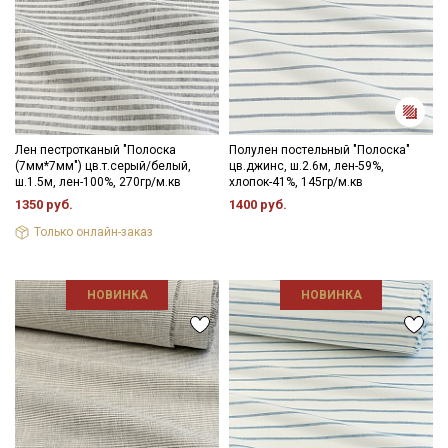
Лен пестротканый "Полоска
Полулен постельный "Полоска"
(7мм*7мм") цв.т.серый/белый,
цв.джинс, ш.2.6м, лен-59%,
ш.1.5м, лен-100%, 270гр/м.кв
хлопок-41%, 145гр/м.кв
1350 руб.
1400 руб.
Только онлайн-заказ
НОВИНКА
НОВИНКА