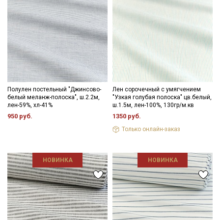
Полулен постельный "Джинсово-
Лен сорочечный с умягчением
белый меланж-полоска", ш.2.2м,
"Узкая голубая полоска" цв.белый,
лен-59%, хл-41%
ш.1.5м, лен-100%, 130гр/м.кв
950 руб.
1350 руб.
Только онлайн-заказ
НОВИНКА
НОВИНКА