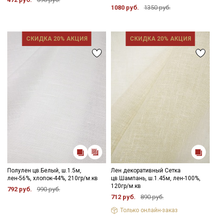
1080 руб.
1350 руб.
Секретная рассылка от Купава
СКИДКА 20% АКЦИЯ
СКИДКА 20% АКЦИЯ
Мы публикуем здесь дополнительные
промокоды и скидки до 30% на узкие
категории тканей
Электронная почта
Подписаться
Ознакомлен(а) с
Политикой обработки персональных
Полулен цв.Белый, ш.1.5м,
Лен декоративный Сетка
данных
и даю
Согласие на обработку персональных
лен-56%, хлопок-44%, 210гр/м.кв
цв.Шампань, ш.1.45м, лен-100%,
данных
120гр/м.кв
792 руб.
990 руб.
712 руб.
890 руб.
Даю
Согласие на получение рекламных и
информационных рассылок
Только онлайн-заказ