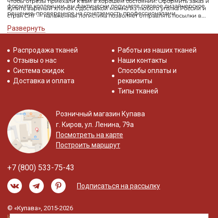
чтобы отрезы приехали к вам в хорошем состоянии. Оформить заказ и
формате коллекции, вы фактически получаете готовое дизайнерское
купить вареный хлопок с доставкой можно из любого уголка России и
решение, проверенное на сочетаемость профессионалами.
стран СНГ — налаженная логистика позволяет отправлять посылки в
кратчайшие сроки. Перед отгрузкой сотрудники склада сверяют
Развернуть
комплектацию набора с заказом, что исключает пересортицу и
ошибки.
Распродажа тканей
Работы из наших тканей
Отзывы о нас
Наши контакты
Система скидок
Способы оплаты и
Доставка и оплата
реквизиты
Типы тканей
Розничный магазин Купава
г. Киров, ул. Ленина, 79а
Посмотреть на карте
Построить маршрут
+7 (800) 533-75-43
Подписаться на рассылку
© «Купава», 2015-2026
Информация на сайте не является публичной