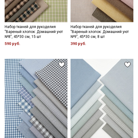
категории тканей
Электронная почта
Набор тканей для рукоделия
Набор тканей для рукоделия
"Вареный хлопок: Домашний уют
"Вареный хлопок: Домашний уют
№8", 45*30 см, 15 шт
№9", 45*30 см, 8 шт
590 руб.
390 руб.
Подписаться
Ознакомлен(а) с
Политикой обработки персональных
данных
и даю
Согласие на обработку персональных
данных
Даю
Согласие на получение рекламных и
информационных рассылок