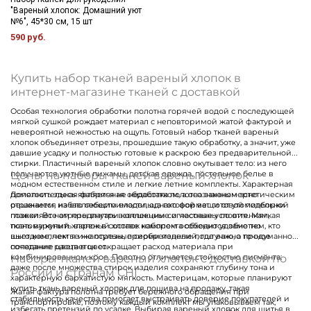
"Вареный хлопок: Домашний уют
№6", 45*30 см, 15 шт
590 руб.
Купить набор тканей вареный хлопок в
интернет-магазине тканей с доставкой
Особая технология обработки полотна горячей водой с последующей
мягкой сушкой рождает материал с неповторимой жатой фактурой и
невероятной нежностью на ощупь. Готовый набор тканей вареный
хлопок объединяет отрезы, прошедшие такую обработку, а значит, уже
давшие усадку и полностью готовые к раскрою без предварительной
стирки. Пластичный вареный хлопок словно окутывает тело: из него
Цены на наборы тканей вареный хлопок
получаются уютные пижамы, детская одежда, постельное белье в
модном естественном стиле и легкие летние комплекты. Характерная
помятость здесь является не недостатком, а осознанным эстетическим
Дополнительная фабричная обработка полотна закономерно
решением, избавляющим владельца готовой вещи от утомительной
отражается на его себестоимости, однако формат готовой подборки
глажки. Все отрезы внутри коллекции согласованы по оттенкам,
позволяет нам предлагать взвешенные и честные условия. Мягкая
поэтому купить вареный хлопок набором особенно удобно тем, кто
ткань вареный хлопок в составе комплекта обходится заметно
шьет комплекты и капсульные серии изделий, где важно точное
выгоднее, чем те же отрезы, приобретенные поштучно, а продуманное
попадание цвета в цвет.
сочетание расцветок сокращает расход материала при
Наборы тканей вареный хлопок с доставкой по
комбинированном крое. Полотно отличается стойкостью пигмента:
даже после множества стирок изделия сохраняют глубину тона и
России и странам СНГ
характерную бархатистую мягкость. Мастерицам, которые планируют
купить ткань вареный хлопок для пошива на продажу, такая
Жатая фактура полотна требует бережного обращения при
стабильность качества помогает выстраивать доверие покупателей и
транспортировке, поэтому каждый комплект мы упаковываем так,
избегать претензий по усадке. Выбирая вареный хлопок для шитья в