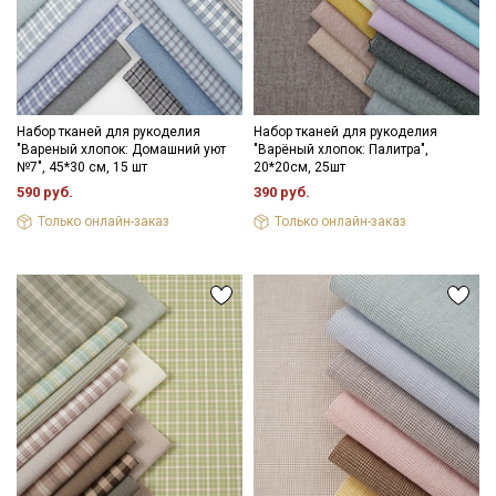
Набор тканей для рукоделия
Набор тканей для рукоделия
"Вареный хлопок: Домашний уют
"Варёный хлопок: Палитра",
№7", 45*30 см, 15 шт
20*20см, 25шт
590 руб.
390 руб.
Только онлайн-заказ
Только онлайн-заказ
Секретная рассылка от Купава
Мы публикуем здесь дополнительные
промокоды и скидки до 30% на узкие