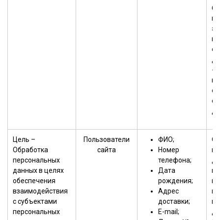
б
но
эл
но
ог
до
- 
ви
об
се
да
Цель –
Пользователи
ФИО;
Об
Обработка
сайта
Номер
пе
персональных
телефона;
да
данных в целях
Дата
на
обеспечения
рождения;
мо
взаимодействия
Адрес
по
с субъектами
доставки;
пе
персональных
Е-mail;
да