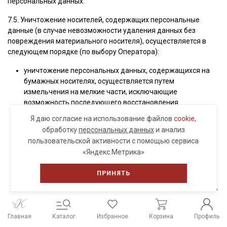
персональных данных.
7.5. Уничтожение носителей, содержащих персональные
данные (в случае невозможности удаления данных без
повреждения материального носителя), осуществляется в
следующем порядке (по выбору Оператора):
уничтожение персональных данных, содержащихся на
бумажных носителях, осуществляется путем
измельчения на мелкие части, исключающие
возможность последующего восстановления
информации. Измельчение осуществляется с
Я даю согласие на использование файлов
cookie
,
использованием шредера (уничтожителя документов),
обработку
персональных данных
и анализ
либо документы передаются на переработку
пользовательской активности с помощью сервиса
(утилизацию) организациям, собирающим вторсырье
«Яндекс.Метрика»
(пункты приема макулатуры);
уничтожение персональных данных, содержащихся на
ПРИНЯТЬ
машиночитаемых носителях, осуществляется путем
нанесения им неустранимого физического повреждения,
исключающего возможность их использования, а также
восстановления данных. Вышеуказанное достигается
Главная
Каталог
Избранное
Корзина
Профиль
путем деформирования, нарушения единой целостности