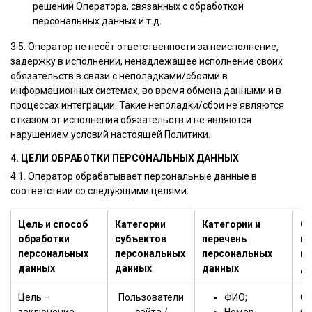
решений Оператора, связанных с обработкой
персональных данных и т.д.
3.5. Оператор не несёт ответственности за неисполнение,
задержку в исполнении, ненадлежащее исполнение своих
обязательств в связи с неполадками/сбоями в
информационных системах, во время обмена данными и в
процессах интеграции. Такие неполадки/сбои не являются
отказом от исполнения обязательств и не являются
нарушением условий настоящей Политики.
4. ЦЕЛИ ОБРАБОТКИ ПЕРСОНАЛЬНЫХ ДАННЫХ
4.1. Оператор обрабатывает персональные данные в
соответствии со следующими целями:
Цель и способ
Категории
Категории и
Ср
обработки
субъектов
перечень
и 
персональных
персональных
персональных
пе
данных
данных
данных
д
Цель –
Пользователи
ФИО;
Об