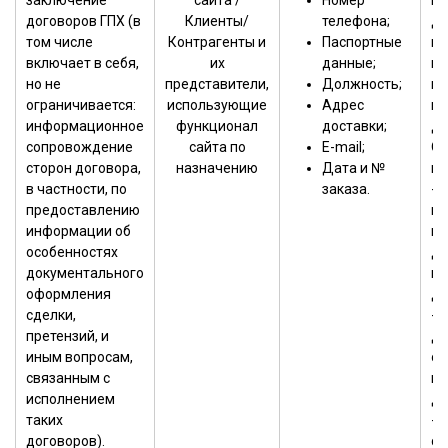
заключение
сайта /
Номер
пе
договоров ГПХ (в
Клиенты/
телефона;
да
том числе
Контрагенты и
Паспортные
на
включает в себя,
их
данные;
мо
но не
представители,
Должность;
по
ограничивается:
использующие
Адрес
пе
информационное
функционал
доставки;
да
сопровождение
сайта по
Е-mail;
Оп
сторон договора,
назначению
Дата и №
пр
в частности, по
заказа.
-в
предоставлению
вы
информации об
не
особенностях
де
документального
пе
оформления
да
сделки,
- 
претензий, и
до
иным вопросам,
об
связанным с
пе
исполнением
да
таких
- 
договоров).
су