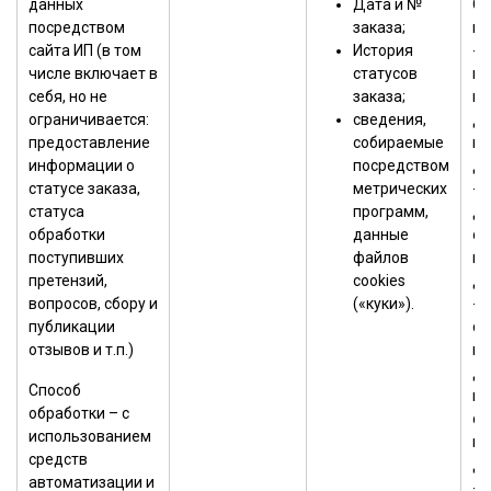
данных
Дата и №
Оп
посредством
заказа;
пр
сайта ИП (в том
История
- 
числе включает в
статусов
вы
себя, но не
заказа;
не
ограничивается:
сведения,
де
предоставление
собираемые
пе
информации о
посредством
да
статусе заказа,
метрических
- 
статуса
программ,
до
обработки
данные
об
поступивших
файлов
пе
претензий,
cookies
да
вопросов, сбору и
(«куки»).
- 
публикации
су
отзывов и т.п.)
пе
да
Способ
на
обработки – с
св
использованием
пе
средств
да
автоматизации и
- 