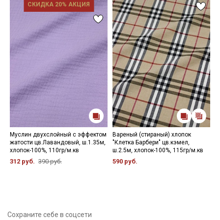
СКИДКА 20% АКЦИЯ
Муслин двухслойный с эффектом
Вареный (стираный) хлопок
Т
жатости цв.Лавандовый, ш.1.35м,
"Клетка Барбери" цв.кэмел,
(
хлопок-100%, 110гр/м.кв
ш.2.5м, хлопок-100%, 115гр/м.кв
б
1
312 руб.
390 руб.
590 руб.
5
Сохраните себе в соцсети