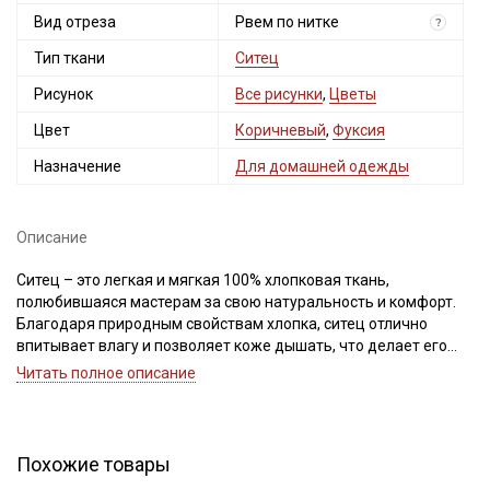
Вид отреза
Рвем по нитке
?
Тип ткани
Ситец
Рисунок
Все рисунки
,
Цветы
Цвет
Коричневый
,
Фуксия
Секретная рассылка от Купава
Назначение
Для домашней одежды
Мы публикуем здесь дополнительные
промокоды и скидки до 30% на узкие
Описание
категории тканей
Ситец – это легкая и мягкая 100% хлопковая ткань,
полюбившаяся мастерам за свою натуральность и комфорт.
Электронная почта
Благодаря природным свойствам хлопка, ситец отлично
впитывает влагу и позволяет коже дышать, что делает его
идеальным для повседневной одежды. Ткань не тянется, не
Читать полное описание
скользит в руках и не осыпается на срезах, поэтому с ней
легко и приятно работать как начинающим, так и опытным
Подписаться
профессионалам.
Как и любой натуральный хлопок, ситец легко мнется, а
Похожие товары
светлые оттенки могут слегка просвечивать. Однако
Ознакомлен(а) с
Политикой обработки персональных