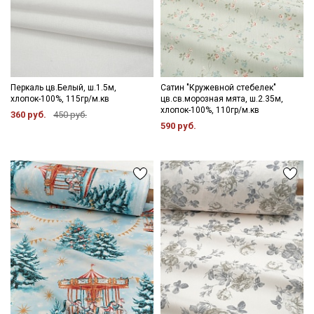
Перкаль цв.Белый, ш.1.5м,
Сатин "Кружевной стебелек"
хлопок-100%, 115гр/м.кв
цв.св.морозная мята, ш.2.35м,
хлопок-100%, 110гр/м.кв
360 руб.
450 руб.
590 руб.