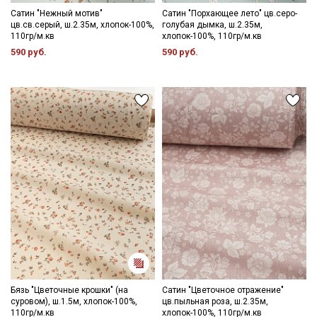
Сатин "Нежный мотив"
Сатин "Порхающее лето" цв.серо-
цв.св.серый, ш.2.35м, хлопок-100%,
голубая дымка, ш.2.35м,
110гр/м.кв
хлопок-100%, 110гр/м.кв
590 руб.
590 руб.
Бязь "Цветочные крошки" (на
Сатин "Цветочное отражение"
суровом), ш.1.5м, хлопок-100%,
цв.пыльная роза, ш.2.35м,
110гр/м.кв
хлопок-100%, 110гр/м.кв