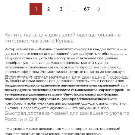
1
2
3
...
67
Купить ткань для домашней одежды онлайн в
интернет-магазине Купава
Интернет-магазин «Купава» предлагает комфорт в каждой детали — у
нас вы можете хлопок для домашней одежды купить, чтобы создавать
вещи для отдыха и уюта. Наш ассортимент включает специально
подобранную ткань для домашней одежды: мягкий муслин,
натуральный хлопковый сатин, перкаль, теплую фланель и фуле с
вареным эффектом. Это материалы, которые ценят за их тактильную
Доступные цены на ткани для домашней одежды
мягкость и практичность в уходе.
Выбранный вами хлопок для домашней одежды станет основой для
вещей, в которых тело дышит, а движения ничего не сковывает. Наши
Мы делаем комфорт доступным, предлагая хлопок для домашней
ткани идеально подходят для пошива пижам, халатов, сорочек, удобных
одежды купить по честной стоимости. В нашем магазине действуют
комплектов и домашних платьев. Они обеспечивают комфорт в
выгодные условия как для розничных покупок, так и для оптовых
течение всего дня, даря коже ощущение мягкости и заботы.
заказов. Благодаря регулярным спецпредложениям вы можете
приобрести любимую ткань для домашней одежды с дополнительной
выгодой. Создавать уют с «Купавой» — это разумный выбор.
Быстрая доставка тканей для домашнего уюта по
России и СНГ
Мы уважаем ваше желание как можно скорее начать творческий
процесс, поэтому организовали оперативную доставку.