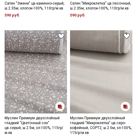
Сатин "Эжени" цв.каменно-серый,
Сатин "Микроклетка" цв.песочный,
ш.2.35м, хлопок-100%, 110гр/м.кв
ш.2.35м, хлопок-100%, 110гр/м.кв
590 руб.
590 руб.
Муслин Премиум двухслойный
Муслин Премиум двухслойный
гладкий "Цветочный сон"
гладкий "Микроклетка" цв.серо-
цв.серый, ш.2.5м, хл-100%, 115гр/
кофейный, СОРТ2, ш.2.5м, хл-100%,
м.кв
115гр/м.кв