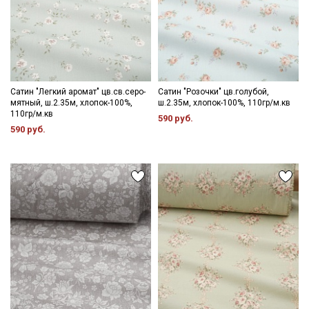
Сатин "Легкий аромат" цв.св.серо-
Сатин "Розочки" цв.голубой,
мятный, ш.2.35м, хлопок-100%,
ш.2.35м, хлопок-100%, 110гр/м.кв
110гр/м.кв
590 руб.
590 руб.