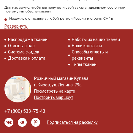
Для нас важно, чтобы вы получили свой заказ в идеальном состоянии,
поэтому мы обеспечиваем:
Надежную отправку в любой регион России и страны СНГ в
кратчайшие сроки.
Развернуть
Прочную упаковку, которая сохранит качество и внешний вид
материала.
Распродажа тканей
Работы из наших тканей
Не откладывайте создание идеального домашнего гардероба!
Выберите в нашем каталоге подходящий хлопок для домашней
Отзывы о нас
Наши контакты
одежды и начните шить вещи, в которых будет по-настоящему уютно. А
Система скидок
Способы оплаты и
мы позаботимся о быстрой и аккуратной доставке ваших материалов
для творчества.
Доставка и оплата
реквизиты
Типы тканей
Розничный магазин Купава
г. Киров, ул. Ленина, 79а
Посмотреть на карте
Построить маршрут
+7 (800) 533-75-43
Подписаться на рассылку