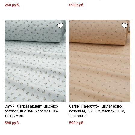
250 руб.
590 руб.
Сатин "Легкий акцент" цв.серо-
Сатин "Нанобутон" цв.телесно-
голубой, ш.2.35м, хлопок-100%,
бежевый, ш.2.35м, хлопок-100%,
110гр/м.кв
110гр/м.кв
590 руб.
590 руб.