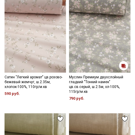
Сатин "Легкий аромат" цв.розово-
Муслин Премиум двухслойный
бежевый жемчуг, ш.2.35м,
гладкий "Тонкий намек"
хлопок-100%, 110гр/м.кв
цв.св.серый, ш.2.5м, хл-100%,
115гр/м.кв
590 руб.
790 руб.
Секретная рассылка от Купава
Мы публикуем здесь дополнительные