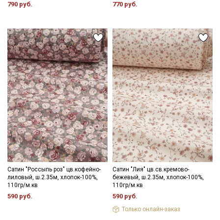
790 руб.
770 руб.
Сатин "Россыпь роз" цв.кофейно-
Сатин "Лия" цв.св.кремово-
лиловый, ш.2.35м, хлопок-100%,
бежевый, ш.2.35м, хлопок-100%,
110гр/м.кв
110гр/м.кв
590 руб.
590 руб.
Только онлайн-заказ