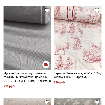
Муслин Премиум двухслойный
Перкаль "Зимняя усадьба", ш.2,2м,
гладкий "Микроклетка" цв.серый,
хлопок-100%, 105гр/м.кв
СОРТ2, ш.2.5м, хл-100%, 115гр/м.кв
330 руб.
770 руб.