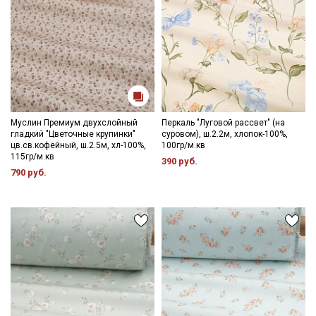
Муслин Премиум двухслойный
Перкаль "Луговой рассвет" (на
гладкий "Цветочные крупинки"
суровом), ш.2.2м, хлопок-100%,
цв.св.кофейный, ш.2.5м, хл-100%,
100гр/м.кв
115гр/м.кв
390 руб.
790 руб.