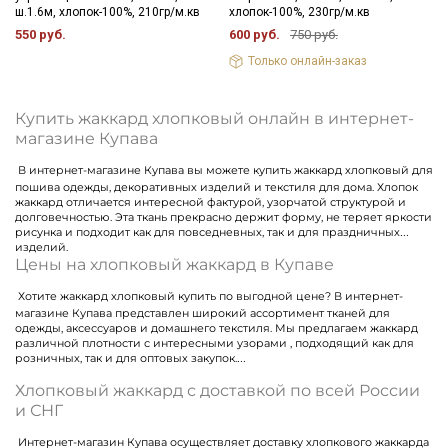
ш.1.6м, хлопок-100%, 210гр/м.кв
хлопок-100%, 230гр/м.кв
550 руб.
600 руб.
750 руб.
Только онлайн-заказ
Купить жаккард хлопковый онлайн в интернет-
магазине Купава
В интернет-магазине Купава вы можете купить жаккард хлопковый для
пошива одежды, декоративных изделий и текстиля для дома. Хлопок
жаккард отличается интересной фактурой, узорчатой структурой и
долговечностью. Эта ткань прекрасно держит форму, не теряет яркости
рисунка и подходит как для повседневных, так и для праздничных
изделий.
Цены на хлопковый жаккард в Купаве
Хотите жаккард хлопковый купить по выгодной цене? В интернет-
магазине Купава представлен широкий ассортимент тканей для
одежды, аксессуаров и домашнего текстиля. Мы предлагаем жаккард
различной плотности с интересными узорами , подходящий как для
розничных, так и для оптовых закупок.
Хлопковый жаккард с доставкой по всей России
и СНГ
Интернет-магазин Купава осуществляет доставку хлопкового жаккарда