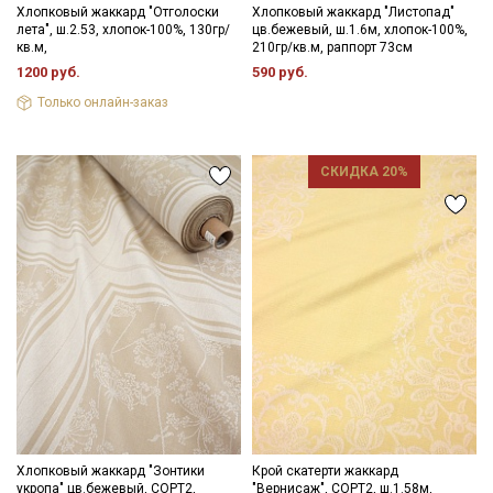
Хлопковый жаккард "Отголоски
Хлопковый жаккард "Листопад"
лета", ш.2.53, хлопок-100%, 130гр/
цв.бежевый, ш.1.6м, хлопок-100%,
кв.м,
210гр/кв.м, раппорт 73см
1200 руб.
590 руб.
Только онлайн-заказ
СКИДКА 20%
Хлопковый жаккард "Зонтики
Крой скатерти жаккард
укропа" цв.бежевый, СОРТ2,
"Вернисаж", СОРТ2, ш.1.58м,