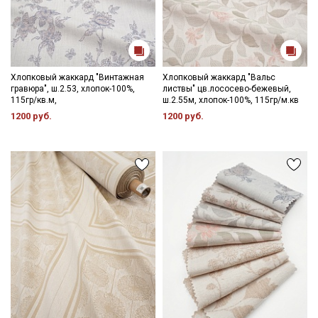
Хлопковый жаккард "Винтажная
Хлопковый жаккард "Вальс
гравюра", ш.2.53, хлопок-100%,
листвы" цв.лососево-бежевый,
115гр/кв.м,
ш.2.55м, хлопок-100%, 115гр/м.кв
1200 руб.
1200 руб.
Секретная рассылка от Купава
Мы публикуем здесь дополнительные