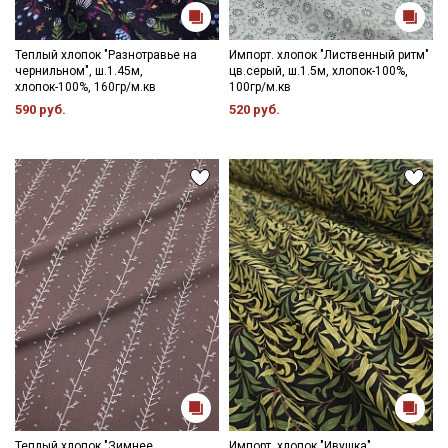
Теплый хлопок "Разнотравье на
Импорт. хлопок "Лиственный ритм"
чернильном", ш.1.45м,
цв.серый, ш.1.5м, хлопок-100%,
хлопок-100%, 160гр/м.кв
100гр/м.кв
590 руб.
520 руб.
Теплый хлопок "Зимнее
Импорт. хлопок "Ивушка"