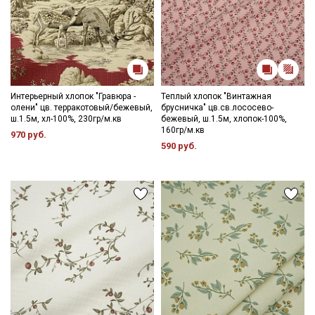
Интерьерный хлопок "Гравюра -
Теплый хлопок "Винтажная
олени" цв. терракотовый/бежевый,
брусничка" цв.св.лососево-
ш.1.5м, хл-100%, 230гр/м.кв
бежевый, ш.1.5м, хлопок-100%,
160гр/м.кв
970 руб.
590 руб.