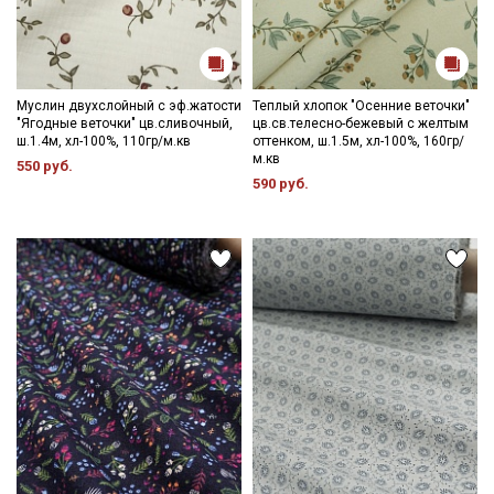
Муслин двухслойный с эф.жатости
Теплый хлопок "Осенние веточки"
"Ягодные веточки" цв.сливочный,
цв.св.телесно-бежевый с желтым
ш.1.4м, хл-100%, 110гр/м.кв
оттенком, ш.1.5м, хл-100%, 160гр/
м.кв
550 руб.
590 руб.