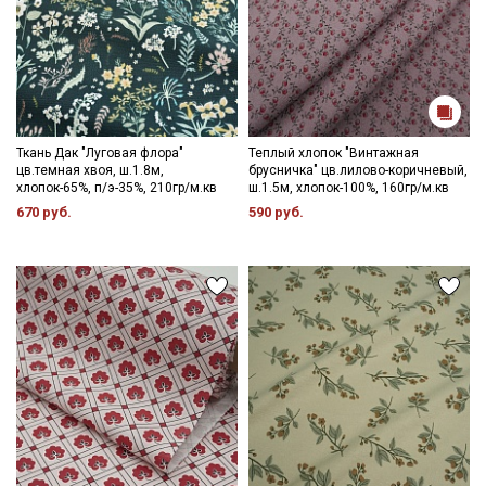
Ткань Дак "Луговая флора"
Теплый хлопок "Винтажная
цв.темная хвоя, ш.1.8м,
брусничка" цв.лилово-коричневый,
хлопок-65%, п/э-35%, 210гр/м.кв
ш.1.5м, хлопок-100%, 160гр/м.кв
670 руб.
590 руб.