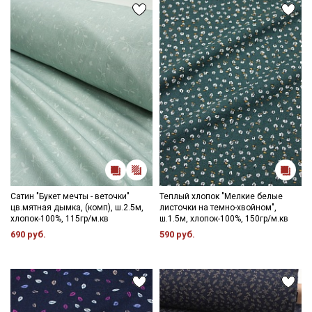
Подписаться
Ознакомлен(а) с
Политикой обработки персональных
данных
и даю
Согласие на обработку персональных
данных
Даю
Согласие на получение рекламных и
информационных рассылок
Сатин "Букет мечты - веточки"
Теплый хлопок "Мелкие белые
цв.мятная дымка, (комп), ш.2.5м,
листочки на темно-хвойном",
хлопок-100%, 115гр/м.кв
ш.1.5м, хлопок-100%, 150гр/м.кв
690 руб.
590 руб.