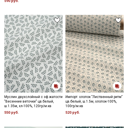
590 руб.
Секретная рассылка от Купава
Мы публикуем здесь дополнительные
промокоды и скидки до 30% на узкие
категории тканей
Муслин двухслойный с эф.жатости
Импорт. хлопок "Лиственный ритм"
Электронная почта
"Весенние веточки" цв.белый,
цв.белый, ш.1.5м, хлопок-100%,
ш.1.35м, хл-100%, 120гр/м.кв
100гр/м.кв
550 руб.
520 руб.