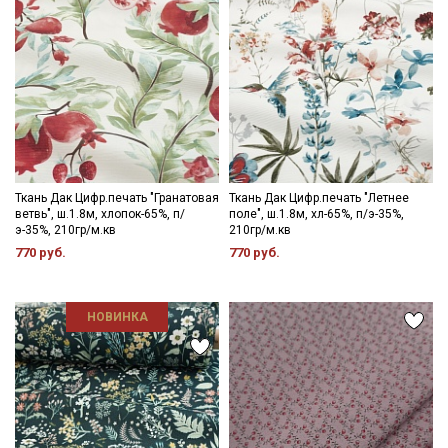
Ткань Дак Цифр.печать "Гранатовая
Ткань Дак Цифр.печать "Летнее
ветвь", ш.1.8м, хлопок-65%, п/
поле", ш.1.8м, хл-65%, п/э-35%,
э-35%, 210гр/м.кв
210гр/м.кв
770 руб.
770 руб.
НОВИНКА