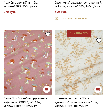
(голубые цветы)", ш.1.5м,
брусничка" цв.св.телесно-желтый,
хлопок-100%, 250гр/м.кв
ш.1.45м, хлопок-100%, 165гр/м.кв
970 руб.
590 руб.
Только онлайн-заказ
СКИДКА 30%
Сатин "Грибочки" цв.бруснично-
Плательный хлопок "Рута
кофейный, СОРТ2, ш.1.60м,
душистая" цв.карамель, ш.1.5м,
хлопок-100%, 110гр/м.кв
хлопок-100%, 100гр/м.кв