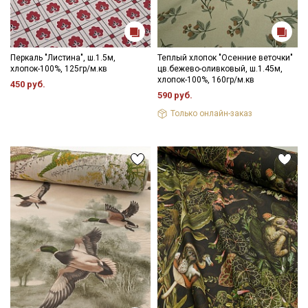
Перкаль "Листина", ш.1.5м,
Теплый хлопок "Осенние веточки"
хлопок-100%, 125гр/м.кв
цв.бежево-оливковый, ш.1.45м,
хлопок-100%, 160гр/м.кв
450 руб.
590 руб.
Только онлайн-заказ