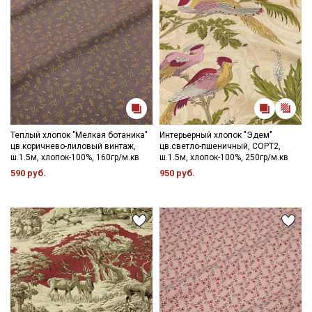
Теплый хлопок "Мелкая ботаника"
Интерьерный хлопок "Эдем"
цв.коричнево-лиловый винтаж,
цв.светло-пшеничный, СОРТ2,
ш.1.5м, хлопок-100%, 160гр/м.кв
ш.1.5м, хлопок-100%, 250гр/м.кв
590 руб.
950 руб.