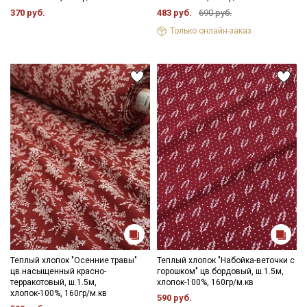
370 руб.
483 руб.
690 руб.
Только онлайн-заказ
Теплый хлопок "Осенние травы"
Теплый хлопок "Набойка-веточки с
цв.насыщенный красно-
горошком" цв.бордовый, ш.1.5м,
терракотовый, ш.1.5м,
хлопок-100%, 160гр/м.кв
хлопок-100%, 160гр/м.кв
590 руб.