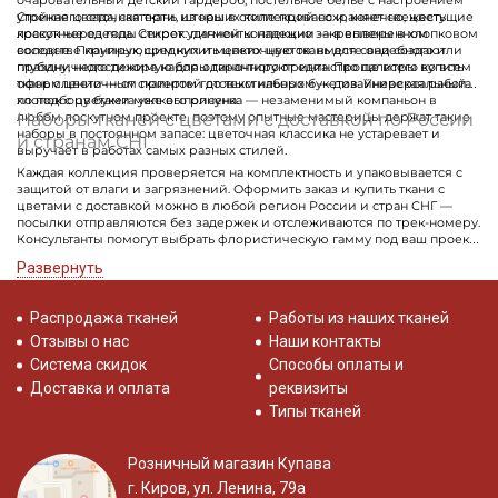
очаровательный детский гардероб, постельное белье с настроением
утреннего сада, скатерти, шторы в стиле прованс и, конечно, цветущие
Стойкая цветочная ткань из наших коллекций сохраняет свежесть
лоскутные одеяла. Секрет удачной коллекции — в выверенном
красок через годы стирок: пигменты надежно закреплены в хлопковом
Подписаться
соседстве крупных, средних и мелких цветов: вместе они создают
волокне. Планирующим купить цветочную ткань для свадебного или
глубину, недостижимую для одиночного принта. Проще всего купить
праздничного декора наборы гарантируют единство палитры во всем
ткань с цветочным принтом готовым набором — дизайнерская работа
оформлении — от скатертей до текстильных букетов. Универсальный
Ознакомлен(а) с
Политикой обработки персональных
по подбору букета уже выполнена.
хлопок с цветами мелкого рисунка — незаменимый компаньон в
данных
и даю
Согласие на обработку персональных
Наборы тканей с цветами с доставкой по России
любом лоскутном проекте, поэтому опытные мастерицы держат такие
данных
наборы в постоянном запасе: цветочная классика не устаревает и
и странам СНГ
выручает в работах самых разных стилей.
Даю
Согласие на получение рекламных и
Каждая коллекция проверяется на комплектность и упаковывается с
информационных рассылок
защитой от влаги и загрязнений. Оформить заказ и купить ткани с
цветами с доставкой можно в любой регион России и стран СНГ —
посылки отправляются без задержек и отслеживаются по трек-номеру.
Консультанты помогут выбрать флористическую гамму под ваш проект,
от нежной детской до торжественного декора.
Развернуть
Распродажа тканей
Работы из наших тканей
Отзывы о нас
Наши контакты
Система скидок
Способы оплаты и
Доставка и оплата
реквизиты
Типы тканей
Розничный магазин Купава
г. Киров, ул. Ленина, 79а