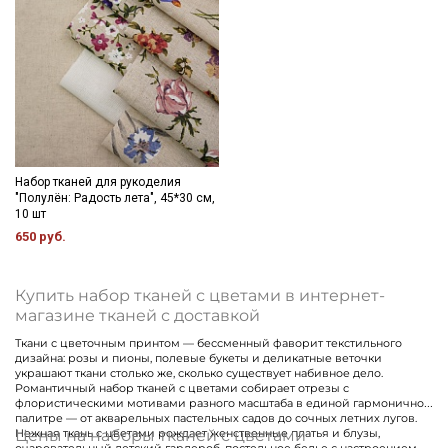
Набор тканей для рукоделия
"Полулён: Радость лета", 45*30 см,
10 шт
650 руб.
Секретная рассылка от Купава
Мы публикуем здесь дополнительные
Купить набор тканей с цветами в интернет-
промокоды и скидки до 30% на узкие
магазине тканей с доставкой
категории тканей
Ткани с цветочным принтом — бессменный фаворит текстильного
дизайна: розы и пионы, полевые букеты и деликатные веточки
украшают ткани столько же, сколько существует набивное дело.
Электронная почта
Романтичный набор тканей с цветами собирает отрезы с
флористическими мотивами разного масштаба в единой гармоничной
палитре — от акварельных пастельных садов до сочных летних лугов.
Цены на наборы тканей с цветами
Нежная ткань с цветами рождает женственные платья и блузы,