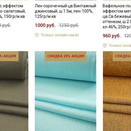
 с эффектом
Лен сорочечный цв.Винтажный
Вафельное по
о-салатовый,
джинсовый, ш.1.5м, лен-100%,
эффектом мят
%, 150гр/м.кв
125гр/м.кв
цв.Св.бежевы
оттенком, ш.2.
 руб.
1000 руб.
1250 руб.
хл-46%, 250гр
Только онлайн-заказ
960 руб.
120
Только онла
% АКЦИЯ
СКИДКА 20% АКЦИЯ
СКИДКА