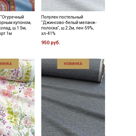
 "Огуречный
Полулен постельный
орным купоном,
"Джинсово-белый меланж-
олад, ш.1.5м,
полоска", ш.2.2м, лен-59%,
орт 1м
хл-41%
950 руб.
ВИНКА
НОВИНКА