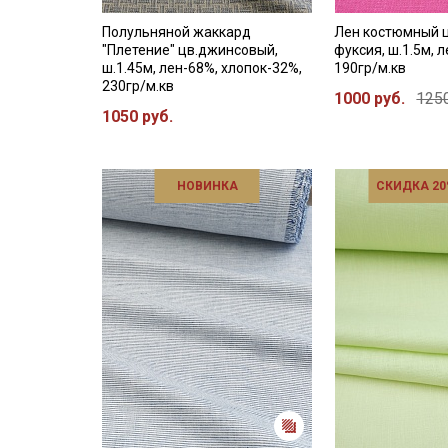
Полульняной жаккард
Лен костюмный 
"Плетение" цв.джинсовый,
фуксия, ш.1.5м, 
ш.1.45м, лен-68%, хлопок-32%,
190гр/м.кв
230гр/м.кв
1000 руб.
1250
1050 руб.
НОВИНКА
СКИДКА 20