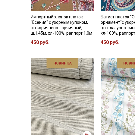
Импортный хлопок платок
Батист платок "
"Есения" с узорным купоном,
орнамент"с узор
цв.коричнево-горчичный,
цв.т.лазурно-сини
ш.1.45м, хл-100%, раппорт 1.0м
хл-100%, раппор
450 руб.
450 руб.
НОВИНКА
НОВИ