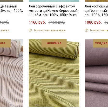
 цв.Темный
Лен сорочечный с эффектом
Лен костюмны
.5м, лен-100%,
мятости цв.Нежно-бирюзовый,
цв.Горчичный 
ш.1.45м, лен-100%, 155гр/м.кв
лен-100%, 160
 руб.
1160 руб.
1450 руб.
1080 руб.
1
-заказ
Только онлайн-заказ
Только онла
НКА
НОВИНКА
СКИДКА