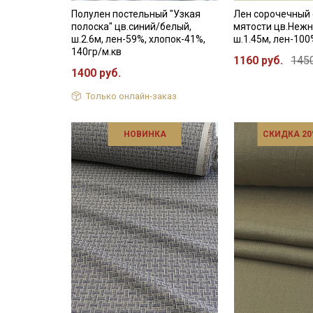
Полулен постельный "Узкая
Лен сорочечный
полоска" цв.синий/белый,
мятости цв.Нежн
ш.2.6м, лен-59%, хлопок-41%,
ш.1.45м, лен-100
140гр/м.кв
1160 руб.
1450
1400 руб.
Только онлайн-заказ
НОВИНКА
СКИДКА 20