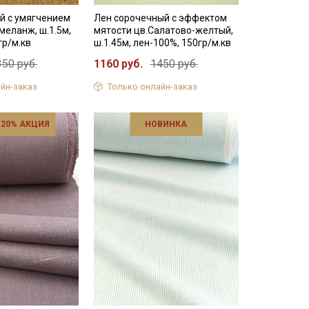
й с умягчением
Лен сорочечный с эффектом
меланж, ш.1.5м,
мятости цв.Салатово-желтый,
гр/м.кв
ш.1.45м, лен-100%, 150гр/м.кв
350 руб.
1160 руб.
1450 руб.
йн-заказ
Только онлайн-заказ
 20% АКЦИЯ
НОВИНКА