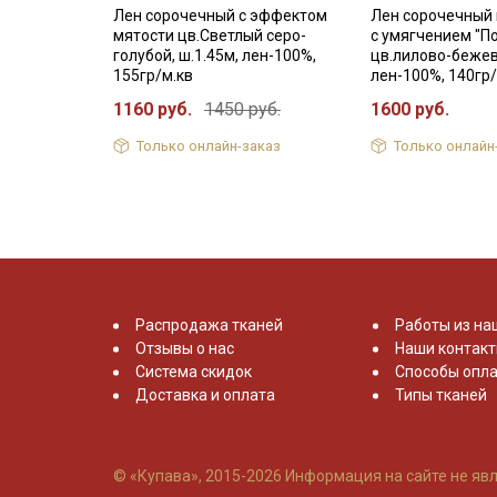
Лен сорочечный с эффектом
Лен сорочечный
мятости цв.Светлый серо-
с умягчением "П
голубой, ш.1.45м, лен-100%,
цв.лилово-бежев
155гр/м.кв
лен-100%, 140гр/
1160 руб.
1450 руб.
1600 руб.
Только онлайн-заказ
Только онлайн
Распродажа тканей
Работы из на
Отзывы о нас
Наши контак
Система скидок
Способы опла
Доставка и оплата
Типы тканей
© «Купава», 2015-2026
Информация на сайте не явл