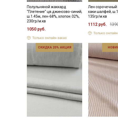
Полульняной жаккард
Лен сорочечный
"Плетение" цв.джинсово-синий,
хаки шалфей, ш.1
ш.1.45м, лен-68%, хлопок-32%,
135гр/м.кв
230гр/м.кв
1112 руб.
1390
1050 руб.
Только онлайн
Только онлайн-заказ
СКИДКА 20% АКЦИЯ
НОВИ