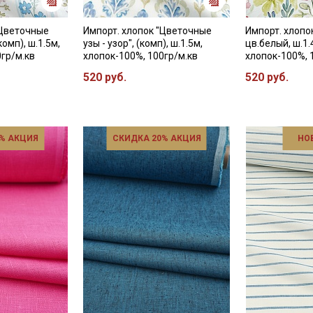
"Цветочные
Импорт. хлопок "Цветочные
Импорт. хлопо
комп), ш.1.5м,
узы - узор", (комп), ш.1.5м,
цв.белый, ш.1.
0гр/м.кв
хлопок-100%, 100гр/м.кв
хлопок-100%, 
520 руб.
520 руб.
% АКЦИЯ
СКИДКА 20% АКЦИЯ
НО
Секретная рассылка от
Купава
Мы публикуем здесь дополнительные
промокоды и скидки до 30% на узкие