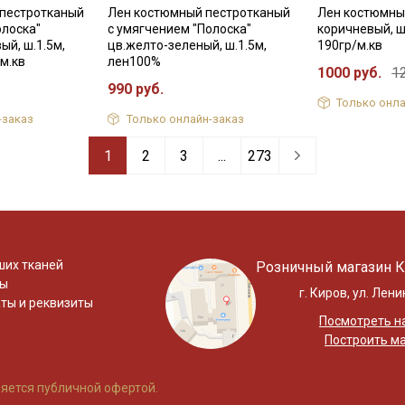
 пестротканый
Лен костюмный пестротканый
Лен костюмный
олоска"
с умягчением "Полоска"
коричневый, ш
ый, ш.1.5м,
цв.желто-зеленый, ш.1.5м,
190гр/м.кв
м.кв
лен100%
1000 руб.
1
990 руб.
Только онла
-заказ
Только онлайн-заказ
1
2
3
...
273
ших тканей
Розничный магазин К
ты
г. Киров, ул. Лени
ты и реквизиты
Посмотреть на
Построить м
яется публичной офертой.