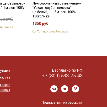
 цв.Св.лилово-
Лен сорочечный с умягчением
.1.5м, лен-100%,
"Узкая голубая полоска"
цв.белый, ш.1.5м, лен-100%,
130гр/м.кв
250 руб.
1350 руб.
йн-заказ
Только онлайн-заказ
Бесплатно по РФ
упава
+7 (800) 533-75-43
на, 79а
 карте
аршрут
Подписаться на рассылку