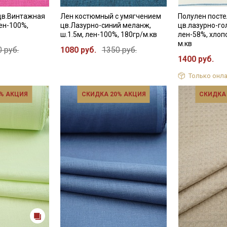
категории тканей
цв.Винтажная
Лен костюмный с умягчением
Полулен посте
Электронная почта
лен-100%,
цв.Лазурно-синий меланж,
цв.лазурно-гол
ш.1.5м, лен-100%, 180гр/м.кв
лен-58%, хлоп
м.кв
 руб.
1080 руб.
1350 руб.
1400 руб.
Только онла
Подписаться
% АКЦИЯ
СКИДКА 20% АКЦИЯ
СКИДКА
Ознакомлен(а) с
Политикой обработки персональных
данных
и даю
Согласие на обработку персональных
данных
Даю
Согласие на получение рекламных и
информационных рассылок