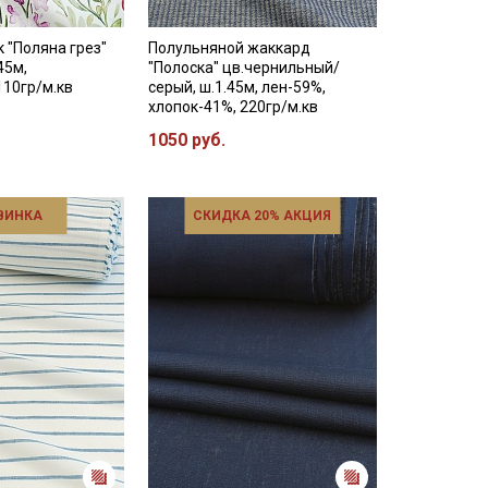
к "Поляна грез"
Полульняной жаккард
45м,
"Полоска" цв.чернильный/
110гр/м.кв
серый, ш.1.45м, лен-59%,
хлопок-41%, 220гр/м.кв
1050 руб.
ВИНКА
СКИДКА 20% АКЦИЯ