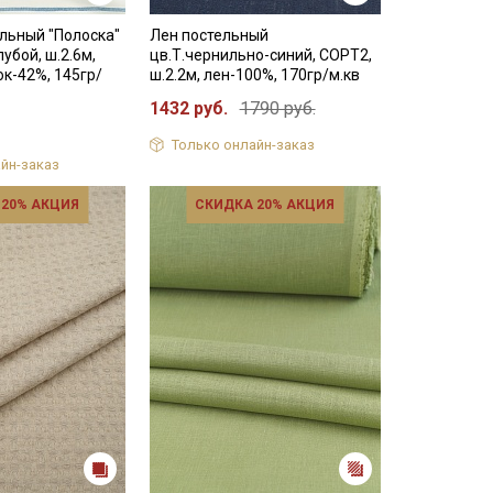
льный "Полоска"
Лен постельный
убой, ш.2.6м,
цв.Т.чернильно-синий, СОРТ2,
ок-42%, 145гр/
ш.2.2м, лен-100%, 170гр/м.кв
1432 руб.
1790 руб.
Только онлайн-заказ
йн-заказ
 20% АКЦИЯ
СКИДКА 20% АКЦИЯ