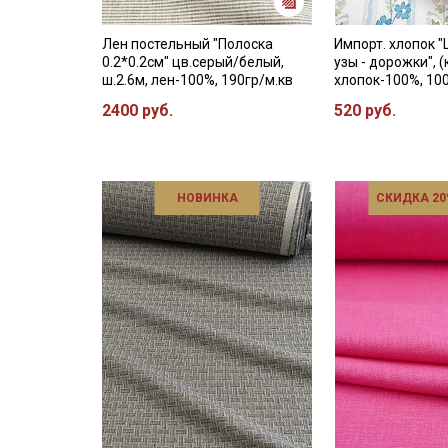
Лен постельный "Полоска
Импорт. хлопок 
0.2*0.2см" цв.серый/белый,
узы - дорожки", (
ш.2.6м, лен-100%, 190гр/м.кв
хлопок-100%, 10
2400 руб.
520 руб.
НОВИНКА
СКИДКА 20