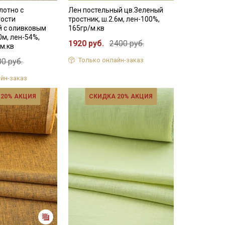
лотно с
Лен постельный цв.Зеленый
ости
тростник, ш.2.6м, лен-100%,
й с оливковым
165гр/м.кв
0м, лен-54%,
1920 руб.
2400 руб.
/м.кв
Только онлайн-заказ
0 руб.
йн-заказ
 20% АКЦИЯ
СКИДКА 20% АКЦИЯ