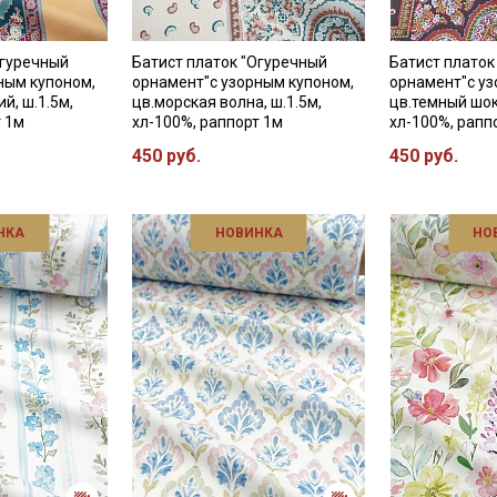
Огуречный
Батист платок "Огуречный
Батист платок
ным купоном,
орнамент"с узорным купоном,
орнамент"с уз
й, ш.1.5м,
цв.морская волна, ш.1.5м,
цв.темный шок
т 1м
хл-100%, раппорт 1м
хл-100%, рапп
450 руб.
450 руб.
НКА
НОВИНКА
НО