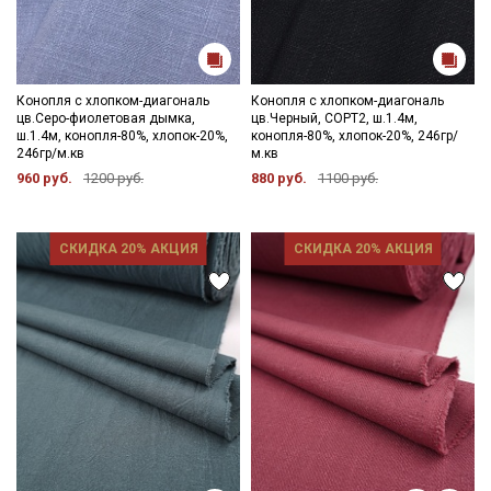
Конопля с хлопком-диагональ
Конопля с хлопком-диагональ
цв.Серо-фиолетовая дымка,
цв.Черный, СОРТ2, ш.1.4м,
ш.1.4м, конопля-80%, хлопок-20%,
конопля-80%, хлопок-20%, 246гр/
246гр/м.кв
м.кв
960 руб.
1200 руб.
880 руб.
1100 руб.
СКИДКА 20% АКЦИЯ
СКИДКА 20% АКЦИЯ