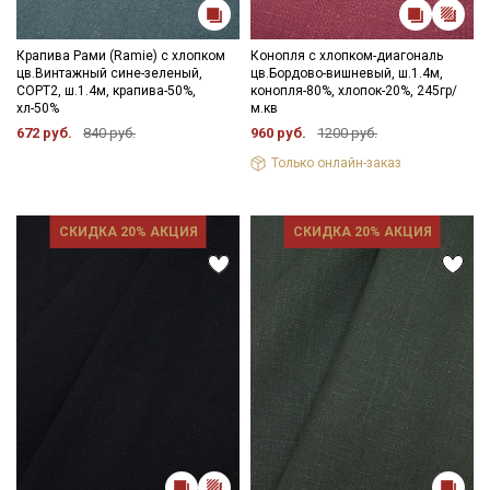
Крапива Рами (Ramie) с хлопком
Конопля с хлопком-диагональ
цв.Винтажный сине-зеленый,
цв.Бордово-вишневый, ш.1.4м,
СОРТ2, ш.1.4м, крапива-50%,
конопля-80%, хлопок-20%, 245гр/
хл-50%
м.кв
672 руб.
840 руб.
960 руб.
1200 руб.
Только онлайн-заказ
СКИДКА 20% АКЦИЯ
СКИДКА 20% АКЦИЯ