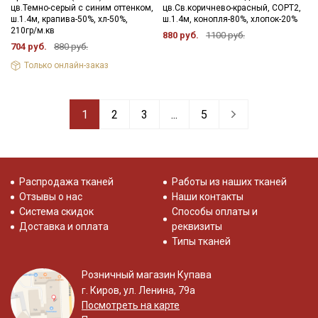
цв.Темно-серый с синим оттенком,
цв.Св.коричнево-красный, СОРТ2,
ш.1.4м, крапива-50%, хл-50%,
ш.1.4м, конопля-80%, хлопок-20%
210гр/м.кв
880 руб.
1100 руб.
704 руб.
880 руб.
Только онлайн-заказ
1
2
3
...
5
Распродажа тканей
Работы из наших тканей
Отзывы о нас
Наши контакты
Система скидок
Способы оплаты и
Доставка и оплата
реквизиты
Типы тканей
Розничный магазин Купава
г. Киров, ул. Ленина, 79а
Посмотреть на карте