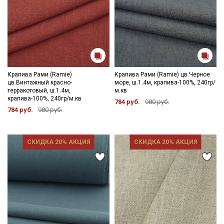
Крапива Рами (Ramie)
Крапива Рами (Ramie) цв.Черное
цв.Винтажный красно-
море, ш.1.4м, крапива-100%, 240гр/
терракотовый, ш.1.4м,
м.кв
крапива-100%, 240гр/м.кв
784 руб.
980 руб.
784 руб.
980 руб.
СКИДКА 20% АКЦИЯ
СКИДКА 20% АКЦИЯ