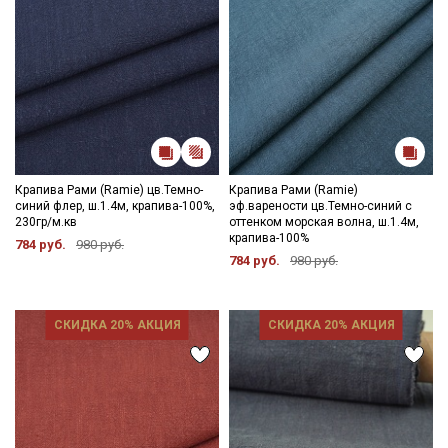
Подписаться
Ознакомлен(а) с
Политикой обработки персональных
данных
и даю
Согласие на обработку персональных
данных
Даю
Согласие на получение рекламных и
информационных рассылок
Крапива Рами (Ramie) цв.Темно-
Крапива Рами (Ramie)
синий флер, ш.1.4м, крапива-100%,
эф.варености цв.Темно-синий с
230гр/м.кв
оттенком морская волна, ш.1.4м,
крапива-100%
784 руб.
980 руб.
784 руб.
980 руб.
СКИДКА 20% АКЦИЯ
СКИДКА 20% АКЦИЯ