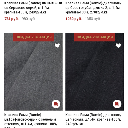
Крапива Рами (Ramie) цв.Пыльный
Крапива Рами (Ramie)-диагональ,
св.бирюзово-серый, ш.1.4м,
цв.Серо-голубая дымка-2, ш.1.4м,
крапива-100%, 240гр/м.кв
крапива-100%, 270гр/м.кв
784 руб.
980 руб.
1080 руб.
1350 руб.
СКИДКА 20% АКЦИЯ
СКИДКА 20% АКЦИЯ
Крапива Рами (Ramie)
Крапива Рами (Ramie)-диагональ,
цв.Графитово-серый с зеленым
цв.Черный, ш.1.4м, крапива-100%,
оттенком, ш.1.4м, крапива-100%,
240гр/м.кв