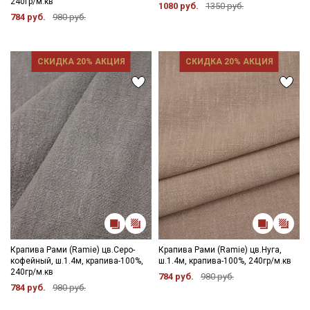
240гр/м.кв
1080 руб.
1350 руб.
784 руб.
980 руб.
СКИДКА 20% АКЦИЯ
СКИДКА 20% АКЦИЯ
Крапива Рами (Ramie) цв.Серо-
Крапива Рами (Ramie) цв.Нуга,
кофейный, ш.1.4м, крапива-100%,
ш.1.4м, крапива-100%, 240гр/м.кв
240гр/м.кв
784 руб.
980 руб.
784 руб.
980 руб.