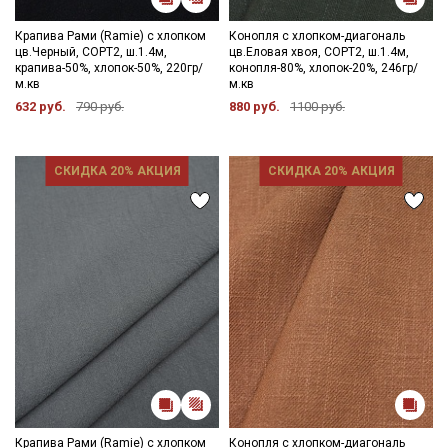
Крапива Рами (Ramie) с хлопком
Конопля с хлопком-диагональ
цв.Черный, СОРТ2, ш.1.4м,
цв.Еловая хвоя, СОРТ2, ш.1.4м,
крапива-50%, хлопок-50%, 220гр/
конопля-80%, хлопок-20%, 246гр/
м.кв
м.кв
632 руб.
790 руб.
880 руб.
1100 руб.
СКИДКА 20% АКЦИЯ
СКИДКА 20% АКЦИЯ
Крапива Рами (Ramie) с хлопком
Конопля с хлопком-диагональ