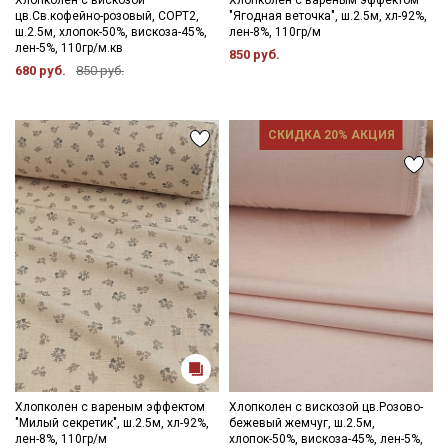
цв.Св.кофейно-розовый, СОРТ2,
"Ягодная веточка", ш.2.5м, хл-92%,
ш.2.5м, хлопок-50%, вискоза-45%,
лен-8%, 110гр/м
лен-5%, 110гр/м.кв
Секретная рассылка от Купава
850 руб.
680 руб.
850 руб.
Мы публикуем здесь дополнительные
промокоды и скидки до 30% на узкие
СКИДКА 20% АКЦИЯ
категории тканей
Электронная почта
Подписаться
Ознакомлен(а) с
Политикой обработки персональных
данных
и даю
Согласие на обработку персональных
данных
Хлопколен с вареным эффектом
Хлопколен с вискозой цв.Розово-
Даю
Согласие на получение рекламных и
"Милый секретик", ш.2.5м, хл-92%,
бежевый жемчуг, ш.2.5м,
информационных рассылок
лен-8%, 110гр/м
хлопок-50%, вискоза-45%, лен-5%,