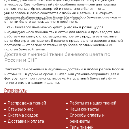
одежде, домашнем текстиле и декоре, создавая тёплую и уютную
атмосферу. Светло-бежевый лён особенно популярен для пошива
летних платьев, брюк, скатертей и постельного белья — он
универсален и легко сочетается с любыми цветами. В интернет-
Цены на бежевый лён в Купаве
магазине «Купава» представлен широкий выбор бежевых оттенков —
от почти белого до насыщенного песочного.
Ткань бежевого льна можно купить у нас как в розницу для
индивидуального пошива, так и оптом для ателье и производств. Мы
работаем напрямую с поставщиками, поэтому предлагаем честные
цены без скрытых наценок. В каталоге представлены варианты разной
плотности — от лёгких плательных до более плотных костюмных
полотен бежевой гаммы.
Доставка льняной ткани бежевого цвета по
России и СНГ
Закажите лён бежевый в «Купаве» — доставим в любой регион России
и стран СНГ в удобные сроки. Тщательная упаковка сохраняет цвет и
фактуру ткани при транспортировке. Натуральный бежевый лён —
тепло и стиль в каждом изделии.
Развернуть
Распродажа тканей
Работы из наших тканей
Отзывы о нас
Наши контакты
Система скидок
Способы оплаты и
Доставка и оплата
реквизиты
Типы тканей