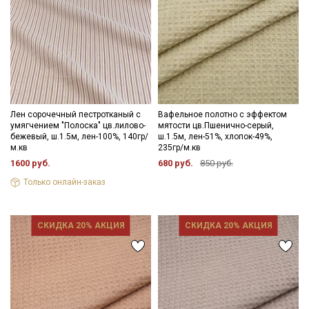
Лен сорочечный пестротканый с
Вафельное полотно с эффектом
умягчением "Полоска" цв.лилово-
мятости цв.Пшенично-серый,
бежевый, ш.1.5м, лен-100%, 140гр/
ш.1.5м, лен-51%, хлопок-49%,
м.кв
235гр/м.кв
1600 руб.
680 руб.
850 руб.
Только онлайн-заказ
СКИДКА 20% АКЦИЯ
СКИДКА 20% АКЦИЯ