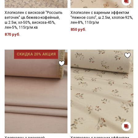
Хлопколен с вискозой "Россыпь
Хлопколен с вареным эффектом
веточек" цв.бежево-кофейный,
"Нежное соло", ш.2.5м, хлопок-92%,
ш.2.5м, хл-50%, вискоза-45%,
лен-8%, 110гр/м
лен-5%, 115гр/м.кв
850 руб.
870 руб.
СКИДКА 20% АКЦИЯ
Хлопколен с вискозой
Хлопколен с вареным эффектом