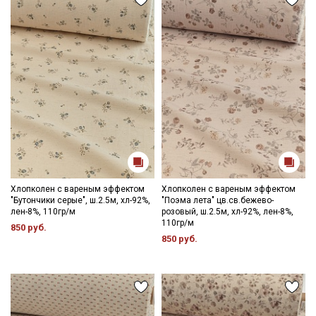
Хлопколен с вареным эффектом
Хлопколен с вареным эффектом
"Бутончики серые", ш.2.5м, хл-92%,
"Поэма лета" цв.св.бежево-
лен-8%, 110гр/м
розовый, ш.2.5м, хл-92%, лен-8%,
110гр/м
850 руб.
850 руб.