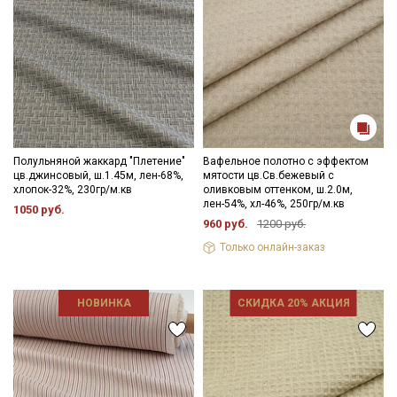
Полульняной жаккард "Плетение"
Вафельное полотно с эффектом
цв.джинсовый, ш.1.45м, лен-68%,
мятости цв.Св.бежевый с
хлопок-32%, 230гр/м.кв
оливковым оттенком, ш.2.0м,
лен-54%, хл-46%, 250гр/м.кв
1050 руб.
960 руб.
1200 руб.
Только онлайн-заказ
НОВИНКА
СКИДКА 20% АКЦИЯ