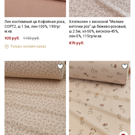
Лен костюмный цв.Кофейная роза,
Хлопколен с вискозой "Мелкие
СОРТ2, ш.1.5м, лен-100%, 190гр/
веточки роз" цв.бежево-розовый,
м.кв
ш.2.5м, хл-50%, вискоза-45%,
лен-5%, 115гр/м.кв
920 руб.
1150 руб.
870 руб.
Только онлайн-заказ