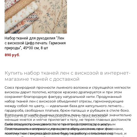
Мы публикуем здесь дополнительные
промокоды и скидки до 30% на узкие
категории тканей
Электронная почта
Набор тканей для рукоделия "Лен
с вискозой Цифр.печать: Гармония
природы", 45*30 см, 8 шт
890 руб.
Подписаться
Купить набор тканей лен с вискозой в интернет-
магазине тканей с доставкой
Ознакомлен(а) с
Политикой обработки персональных
Союз природной прочности льняного волокна и струящейся мягкости
данных
и даю
Согласие на обработку персональных
вискозы дарит полотно, которое красиво драпируется и при этом
данных
сохраняет благородную фактуру натуральной нити. Продуманный
набор тканей лен с вискозой объединяет отрезы, гармонирующие
Даю
Согласие на получение рекламных и
между собой по цвету, — идеальная база для капсульного летнего
информационных рассылок
гардероба, свободных платьев, брюк-палаццо и рубашек в стиле бохо.
Цены на наборы тканей лен с вискозой
В отличие от чисто льняных полотен, ткань лен с вискозой значительно
меньше мнется и мягче прилегает к телу, не теряя главных достоинств
льна: воздухопроницаемости и приятной прохлады в жару.
Себестоимость смесового полотна определяется процентным
Пластичность материала упрощает работу со сложными фасонами,
соотношением волокон и качеством окрашивания, при этом
поэтому лен с вискозой охотно берут в работу и опытные портные, и
комплектная покупка дает заметную экономию относительно