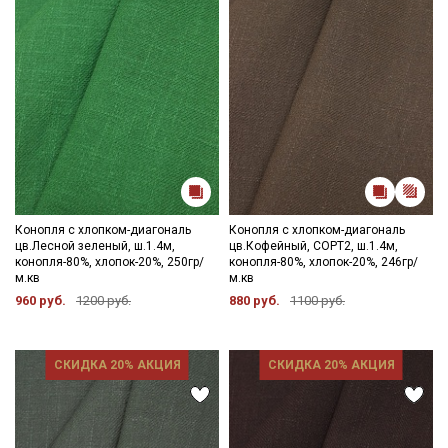
Конопля с хлопком-диагональ
Конопля с хлопком-диагональ
цв.Лесной зеленый, ш.1.4м,
цв.Кофейный, СОРТ2, ш.1.4м,
конопля-80%, хлопок-20%, 250гр/
конопля-80%, хлопок-20%, 246гр/
м.кв
м.кв
960 руб.
1200 руб.
880 руб.
1100 руб.
СКИДКА 20% АКЦИЯ
СКИДКА 20% АКЦИЯ