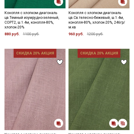
Конопля с хлопком-диагональ
Конопля с хлопком-диагональ
цв.Темный изумрудно-зеленый,
цв.Св.телесно-бежевый, ш.1.4м,
СОРТ2, ш.1.4м, конопля-80%,
конопля-80%, хлопок-20%, 246гр/
хлопок-20%
м.кв
880 руб.
1100 руб.
960 руб.
1200 руб.
СКИДКА 20% АКЦИЯ
СКИДКА 20% АКЦИЯ