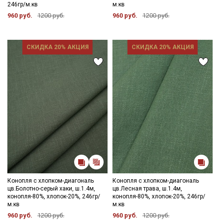
246гр/м.кв
м.кв
960 руб.
1200 руб.
960 руб.
1200 руб.
СКИДКА 20% АКЦИЯ
СКИДКА 20% АКЦИЯ
Секретная рассылка от Купава
Мы публикуем здесь дополнительные
промокоды и скидки до 30% на узкие
Конопля с хлопком-диагональ
Конопля с хлопком-диагональ
категории тканей
цв.Болотно-серый хаки, ш.1.4м,
цв.Лесная трава, ш.1.4м,
конопля-80%, хлопок-20%, 246гр/
конопля-80%, хлопок-20%, 246гр/
Электронная почта
м.кв
м.кв
960 руб.
1200 руб.
960 руб.
1200 руб.