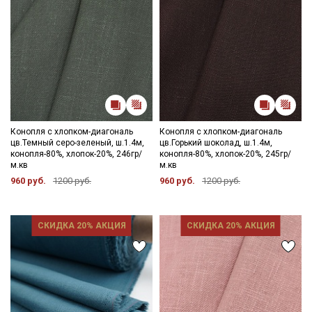
Конопля с хлопком-диагональ
Конопля с хлопком-диагональ
цв.Темный серо-зеленый, ш.1.4м,
цв.Горький шоколад, ш.1.4м,
конопля-80%, хлопок-20%, 246гр/
конопля-80%, хлопок-20%, 245гр/
м.кв
м.кв
960 руб.
1200 руб.
960 руб.
1200 руб.
СКИДКА 20% АКЦИЯ
СКИДКА 20% АКЦИЯ