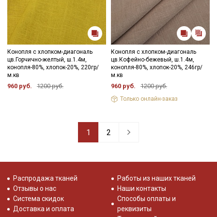
Конопля с хлопком-диагональ
Конопля с хлопком-диагональ
цв.Горчично-желтый, ш.1.4м,
цв.Кофейно-бежевый, ш.1.4м,
конопля-80%, хлопок-20%, 220гр/
конопля-80%, хлопок-20%, 246гр/
м.кв
м.кв
960 руб.
1200 руб.
960 руб.
1200 руб.
Только онлайн-заказ
1
2
Распродажа тканей
Работы из наших тканей
Отзывы о нас
Наши контакты
Система скидок
Способы оплаты и
Доставка и оплата
реквизиты