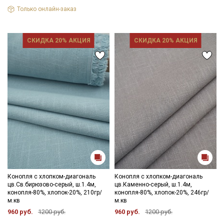
Только онлайн-заказ
Подписаться
СКИДКА 20% АКЦИЯ
СКИДКА 20% АКЦИЯ
Ознакомлен(а) с
Политикой обработки персональных
данных
и даю
Согласие на обработку персональных
данных
Даю
Согласие на получение рекламных и
информационных рассылок
Конопля с хлопком-диагональ
Конопля с хлопком-диагональ
цв.Св.бирюзово-серый, ш.1.4м,
цв.Каменно-серый, ш.1.4м,
конопля-80%, хлопок-20%, 210гр/
конопля-80%, хлопок-20%, 246гр/
м.кв
м.кв
960 руб.
1200 руб.
960 руб.
1200 руб.