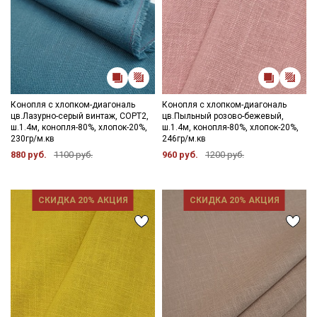
Конопля с хлопком-диагональ
Конопля с хлопком-диагональ
цв.Лазурно-серый винтаж, СОРТ2,
цв.Пыльный розово-бежевый,
ш.1.4м, конопля-80%, хлопок-20%,
ш.1.4м, конопля-80%, хлопок-20%,
230гр/м.кв
246гр/м.кв
880 руб.
1100 руб.
960 руб.
1200 руб.
СКИДКА 20% АКЦИЯ
СКИДКА 20% АКЦИЯ