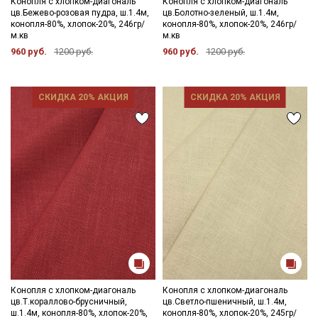
Конопля с хлопком-диагональ
Конопля с хлопком-диагональ
цв.Бежево-розовая пудра, ш.1.4м,
цв.Болотно-зеленый, ш.1.4м,
конопля-80%, хлопок-20%, 246гр/
конопля-80%, хлопок-20%, 246гр/
м.кв
м.кв
960 руб.
1200 руб.
960 руб.
1200 руб.
СКИДКА 20% АКЦИЯ
СКИДКА 20% АКЦИЯ
Конопля с хлопком-диагональ
Конопля с хлопком-диагональ
цв.Т.кораллово-брусничный,
цв.Светло-пшеничный, ш.1.4м,
ш.1.4м, конопля-80%, хлопок-20%,
конопля-80%, хлопок-20%, 245гр/