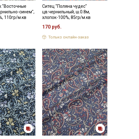
к "Восточные
Ситец "Поляна чудес"
ернильно-синем",
цв.чернильный, ш.0.8м,
%, 110гр/м.кв
хлопок-100%, 85гр/м.кв
170 руб.
Только онлайн-заказ