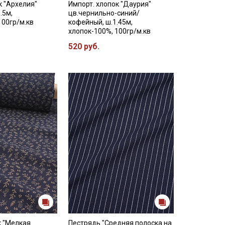
к "Архелия"
Импорт. хлопок "Даурия"
.5м,
цв.чернильно-синий/
100гр/м.кв
кофейный, ш.1.45м,
хлопок-100%, 100гр/м.кв
520 руб.
к "Мелкая
Пестрядь "Средняя полоска на