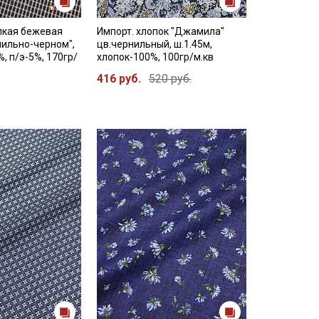
лкая бежевая
Импорт. хлопок "Джамила"
нильно-черном",
цв.чернильный, ш.1.45м,
%, п/э-5%, 170гр/
хлопок-100%, 100гр/м.кв
416 руб.
520 руб.