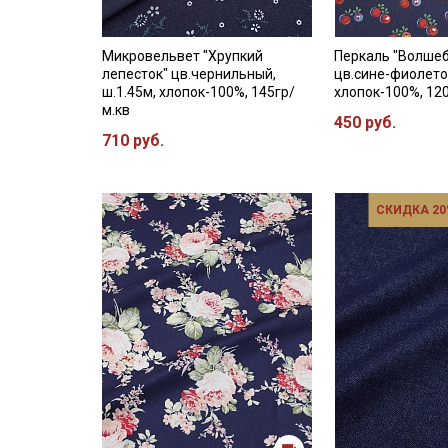
Микровельвет "Хрупкий
Перкаль "Волше
лепесток" цв.чернильный,
цв.сине-фиолето
ш.1.45м, хлопок-100%, 145гр/
хлопок-100%, 12
м.кв
450 руб.
710 руб.
СКИДКА 20