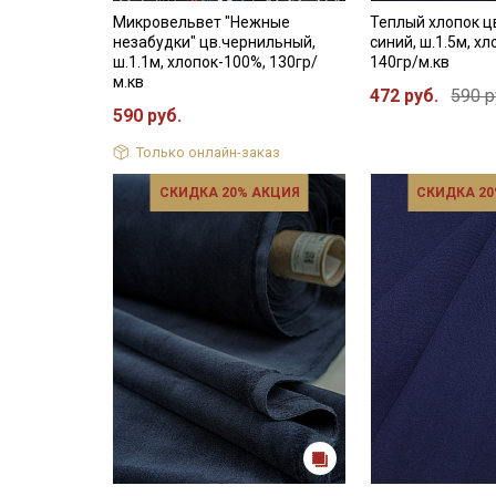
Микровельвет "Нежные
Теплый хлопок ц
незабудки" цв.чернильный,
синий, ш.1.5м, х
ш.1.1м, хлопок-100%, 130гр/
140гр/м.кв
м.кв
472 руб.
590 р
590 руб.
Только онлайн-заказ
СКИДКА 20% АКЦИЯ
СКИДКА 20