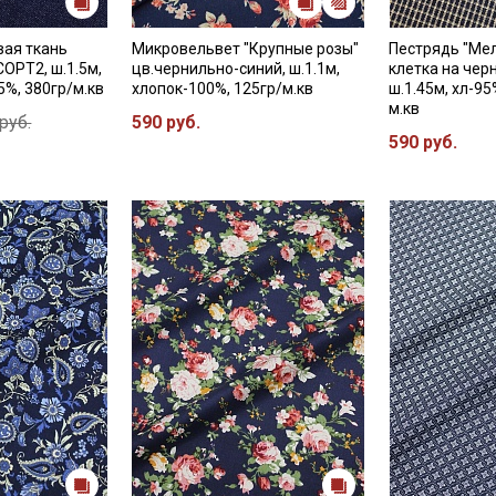
вая ткань
Микровельвет "Крупные розы"
Пестрядь "Ме
СОРТ2, ш.1.5м,
цв.чернильно-синий, ш.1.1м,
клетка на чер
5%, 380гр/м.кв
хлопок-100%, 125гр/м.кв
ш.1.45м, хл-95
м.кв
руб.
590 руб.
590 руб.
Секретная рассылка от
Купава
Мы публикуем здесь дополнительные
промокоды и скидки до 30% на узкие
категории тканей