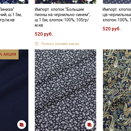
Линиза"
Импорт. хлопок "Большие
Импорт. хлопо
Электронная почта
ий, ш.1.5м,
пионы на чернильно-синем",
цв.чернильный
0гр/м.кв
ш.1.5м, хлопок-100%, 105гр/
хлопок-100%, 
м.кв
520 руб.
520 руб.
Подписаться
Только онлайн-заказ
% АКЦИЯ
Ознакомлен(а) с
Политикой обработки персональных
данных
и даю
Согласие на обработку персональных
данных
Даю
Согласие на получение рекламных и
информационных рассылок