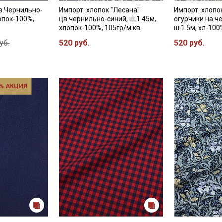
в.Чернильно-
Импорт. хлопок "Лесана"
Импорт. хлопо
лопок-100%,
цв.чернильно-синий, ш.1.45м,
огурчики на ч
хлопок-100%, 105гр/м.кв
ш.1.5м, хл-100
уб.
520 руб.
520 руб.
% АКЦИЯ