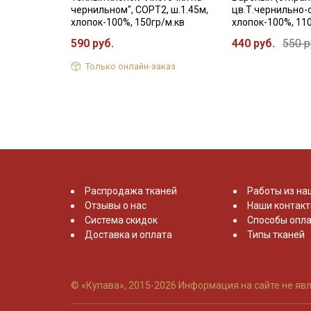
чернильном", СОРТ2, ш.1.45м,
цв.Т.чернильно-с
хлопок-100%, 150гр/м.кв
хлопок-100%, 11
590 руб.
440 руб.
550 р
Только онлайн-заказ
Распродажа тканей
Работы из на
Отзывы о нас
Наши контак
Система скидок
Способы опла
Доставка и оплата
Типы тканей
© «Купава», 2015-2026
Информация на сайте не явл