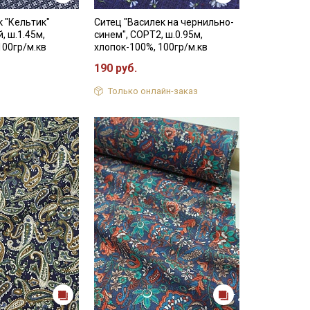
к "Кельтик"
Ситец "Василек на чернильно-
, ш.1.45м,
синем", СОРТ2, ш.0.95м,
100гр/м.кв
хлопок-100%, 100гр/м.кв
190 руб.
Только онлайн-заказ