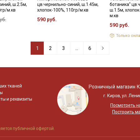
иний, ш.2.5м,
цв.чернильно-синий, ш.1.45м,
ботаника" цв.
0гр/м.кв
хлопок-100%, 110гр/м.кв
ш.1.5м, хлопок
м.кв
уб.
590 руб.
590 руб.
Только онла
1
2
3
...
6
ших тканей
Розничный магазин К
ты
г. Киров, ул. Лени
ты и реквизиты
Посмотреть на
Построить м
яется публичной офертой.