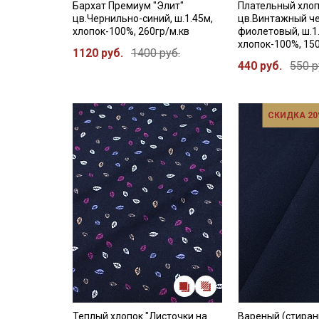
Бархат Премиум "Элит"
Плательный хло
цв.Чернильно-синий, ш.1.45м,
цв.Винтажный ч
хлопок-100%, 260гр/м.кв
фиолетовый, ш.1
хлопок-100%, 15
1120 руб.
1400 руб.
440 руб.
550 р
СКИДКА 20
Теплый хлопок "Листочки на
Вареный (стиран