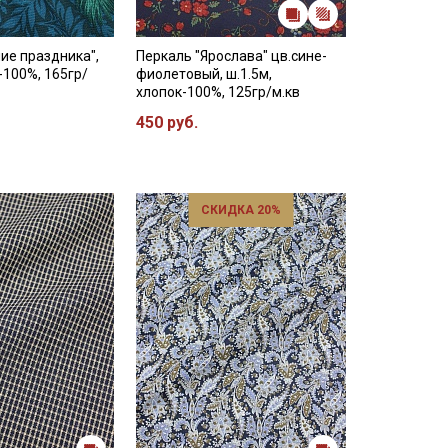
ие праздника",
Перкаль "Ярослава" цв.сине-
-100%, 165гр/
фиолетовый, ш.1.5м,
хлопок-100%, 125гр/м.кв
450 руб.
СКИДКА 20%