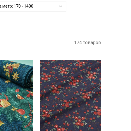
а метр:
170
-
1400
174 товаров