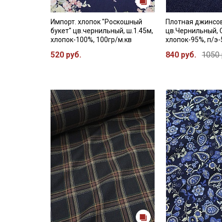
Импорт. хлопок "Роскошный
Плотная джинсо
букет" цв.чернильный, ш.1.45м,
цв.Чернильный, 
хлопок-100%, 100гр/м.кв
хлопок-95%, п/э-
520 руб.
840 руб.
1050 