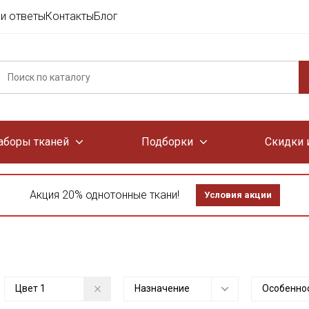
и ответы
Контакты
Блог
аборы тканей
Подборки
Скидки 
Акция 20% однотонные ткани!
Условия акции
Цвет
1
Назначение
Особенно