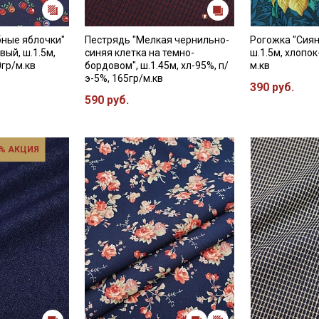
бные яблочки"
Пестрядь "Мелкая чернильно-
Рогожка "Сиян
вый, ш.1.5м,
синяя клетка на темно-
ш.1.5м, хлопок
0гр/м.кв
бордовом", ш.1.45м, хл-95%, п/
м.кв
э-5%, 165гр/м.кв
390 руб.
590 руб.
% АКЦИЯ