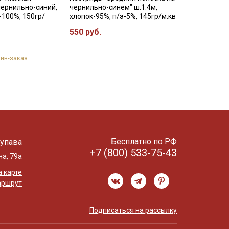
чернильно-синий,
чернильно-синем" ш.1.4м,
-100%, 150гр/
хлопок-95%, п/э-5%, 145гр/м.кв
550 руб.
йн-заказ
Бесплатно по РФ
упава
+7 (800) 533-75-43
на, 79а
 карте
аршрут
Подписаться на рассылку