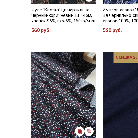
Фуле "Клетка" цв.чернильно-
Импорт. хлопок "
черный/коричневый, ш.1.45м,
цв.чернильно-син
хлопок-95%, п/э-5%, 160гр/м.кв
хлопок-100%, 10
560 руб.
520 руб.
СКИДКА 20