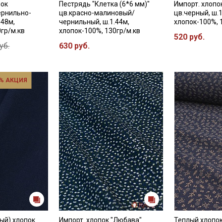
пок
Пестрядь "Клетка (6*6 мм)"
Импорт. хлопо
ернильно-
цв.красно-малиновый/
цв.черный, ш.1
.48м,
чернильный, ш.1.44м,
хлопок-100%, 
0гр/м.кв
хлопок-100%, 130гр/м.кв
520 руб.
уб.
630 руб.
% АКЦИЯ
ый) хлопок
Импорт. хлопок "Любава"
Теплый хлопо