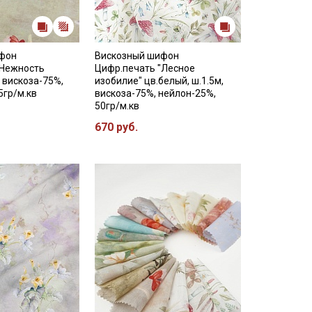
фон
Вискозный шифон
"Нежность
Цифр.печать "Лесное
, вискоза-75%,
изобилие" цв.белый, ш.1.5м,
5гр/м.кв
вискоза-75%, нейлон-25%,
50гр/м.кв
670 руб.