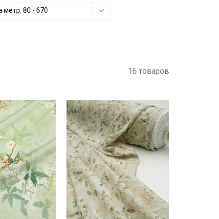
а метр:
80
-
670
16 товаров