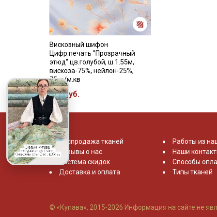
Вискозный шифон
Цифр.печать "Прозрачный
этюд" цв.голубой, ш.1.55м,
вискоза-75%, нейлон-25%,
75гр/м.кв
670 руб.
Распродажа тканей
Работы из на
Отзывы о нас
Наши контак
Система скидок
Способы опла
Доставка и оплата
Типы тканей
© «Купава», 2015-2026
Информация на сайте не явл