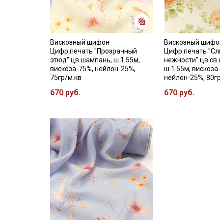
Вискозный шифон
Вискозный шифо
Цифр.печать "Прозрачный
Цифр.печать "С
этюд" цв.шампань, ш.1.55м,
нежности" цв.св
вискоза-75%, нейлон-25%,
ш.1.55м, вискоза
75гр/м.кв
нейлон-25%, 80г
670 руб.
670 руб.