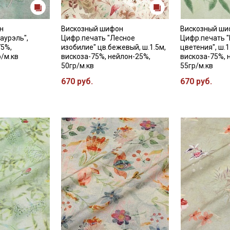
н
Вискозный шифон
Вискозный ши
аурэль",
Цифр.печать "Лесное
Цифр.печать 
75%,
изобилие" цв.бежевый, ш.1.5м,
цветения", ш.1
р/м.кв
вискоза-75%, нейлон-25%,
вискоза-75%, 
50гр/м.кв
55гр/м.кв
670 руб.
670 руб.
Секретная рассылка от
Купава
Мы публикуем здесь дополнительные
промокоды и скидки до 30% на узкие