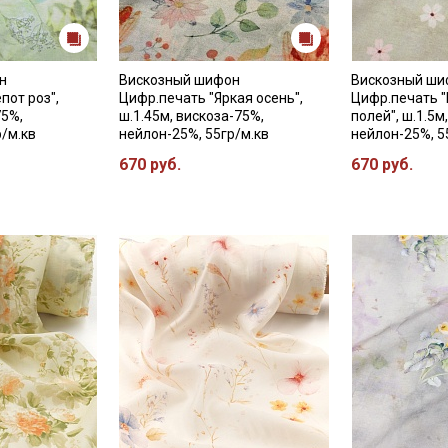
категории тканей
Электронная почта
н
Вискозный шифон
Вискозный ши
пот роз",
Цифр.печать "Яркая осень",
Цифр.печать 
75%,
ш.1.45м, вискоза-75%,
полей", ш.1.5м
р/м.кв
нейлон-25%, 55гр/м.кв
нейлон-25%, 5
Подписаться
670 руб.
670 руб.
Ознакомлен(а) с
Политикой обработки персональных
данных
и даю
Согласие на обработку персональных
данных
Даю
Согласие на получение рекламных и
информационных рассылок