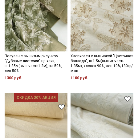
Полулен с вышитым рисунком
Хлопколен с вышивкой "Цветочная
"Дубовые листочки" цв.хаки,
баллада", ш.1.5м(вышит.часть
ш.1.35м(выш.часть1.2м), хл-50%,
1.35м), хлопок-90%, лен-10%,130гр/
лен-50%
м.кв
1300 руб.
1100 руб.
СКИДКА 20% АКЦИЯ