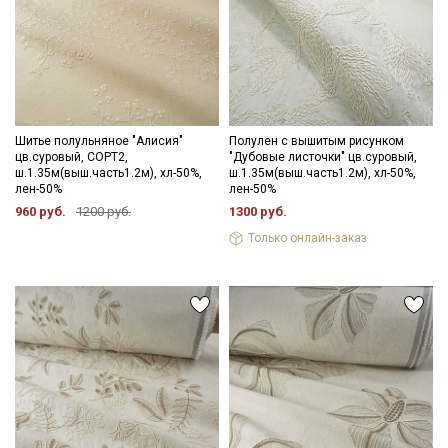
Шитье полульняное "Алисия"
Полулен с вышитым рисунком
цв.суровый, СОРТ2,
"Дубовые листочки" цв.суровый,
ш.1.35м(выш.часть1.2м), хл-50%,
ш.1.35м(выш.часть1.2м), хл-50%,
лен-50%
лен-50%
960 руб.
1200 руб.
1300 руб.
Секретная рассылка от Купава
Только онлайн-заказ
Мы публикуем здесь дополнительные
промокоды и скидки до 30% на узкие
категории тканей
Электронная почта