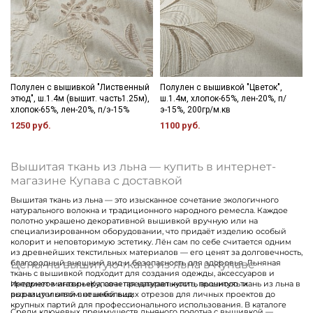
Подписаться
Ознакомлен(а) с
Политикой обработки персональных
данных
и даю
Согласие на обработку персональных
данных
Даю
Согласие на получение рекламных и
Полулен с вышивкой "Лиственный
Полулен с вышивкой "Цветок",
информационных рассылок
этюд", ш.1.4м (вышит. часть1.25м),
ш.1.4м, хлопок-65%, лен-20%, п/
хлопок-65%, лен-20%, п/э-15%
э-15%, 200гр/м.кв
1250 руб.
1100 руб.
Вышитая ткань из льна — купить в интернет-
магазине Купава с доставкой
Вышитая ткань из льна — это изысканное сочетание экологичного
натурального волокна и традиционного народного ремесла. Каждое
полотно украшено декоративной вышивкой вручную или на
специализированном оборудовании, что придаёт изделию особый
колорит и неповторимую эстетику. Лён сам по себе считается одним
из древнейших текстильных материалов — его ценят за долговечность,
Цены на вышитую ткань из льна в Купаве
благородный внешний вид и безопасность для здоровья. Льняная
ткань с вышивкой подходит для создания одежды, аксессуаров и
предметов интерьера, сочетая натуральность, прочность и
Интернет-магазин «Купава» предлагает купить вышитую ткань из льна в
выразительный внешний вид.
розницу и оптом: от небольших отрезов для личных проектов до
крупных партий для профессионального использования. В каталоге
Среди ключевых преимуществ льняного полотна с вышивкой —