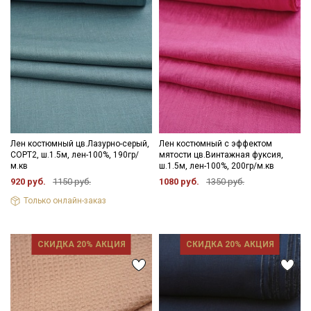
Лен костюмный цв.Лазурно-серый,
Лен костюмный с эффектом
СОРТ2, ш.1.5м, лен-100%, 190гр/
мятости цв.Винтажная фуксия,
м.кв
ш.1.5м, лен-100%, 200гр/м.кв
920 руб.
1150 руб.
1080 руб.
1350 руб.
Только онлайн-заказ
СКИДКА 20% АКЦИЯ
СКИДКА 20% АКЦИЯ