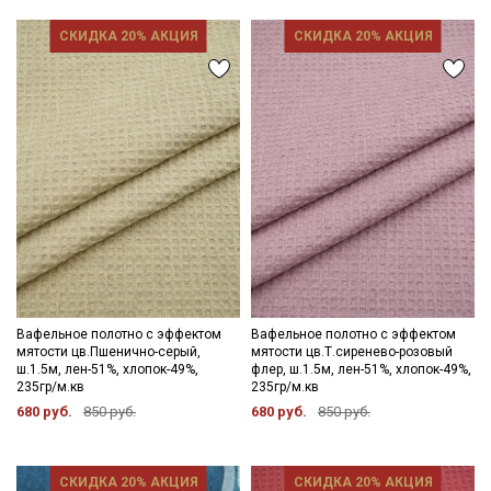
СКИДКА 20% АКЦИЯ
СКИДКА 20% АКЦИЯ
Вафельное полотно с эффектом
Вафельное полотно с эффектом
мятости цв.Пшенично-серый,
мятости цв.Т.сиренево-розовый
ш.1.5м, лен-51%, хлопок-49%,
флер, ш.1.5м, лен-51%, хлопок-49%,
235гр/м.кв
235гр/м.кв
680 руб.
850 руб.
680 руб.
850 руб.
СКИДКА 20% АКЦИЯ
СКИДКА 20% АКЦИЯ