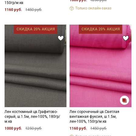
Электронная почта
150гр/м.кв
Только онлайн-заказ
1160 руб.
1450 руб.
СКИДКА 20% АКЦИЯ
СКИДКА 20% АКЦИЯ
Подписаться
Ознакомлен(а) с
Политикой обработки персональных
данных
и даю
Согласие на обработку персональных
данных
Даю
Согласие на получение рекламных и
информационных рассылок
Лен костюмный цв.Графитово-
Лен сорочечный цв.Светлая
серый, ш.1.5м, лен-100%, 180гр/
винтажная фуксия, ш.1.5м,
м.кв
лен-100%, 150гр/м.кв
1000 руб.
1250 руб.
1160 руб.
1450 руб.