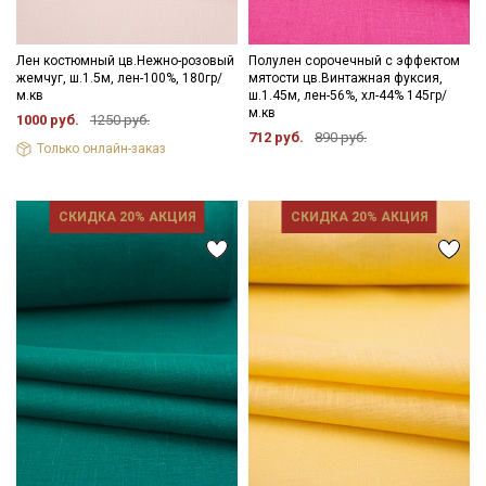
Лен костюмный цв.Нежно-розовый
Полулен сорочечный с эффектом
жемчуг, ш.1.5м, лен-100%, 180гр/
мятости цв.Винтажная фуксия,
м.кв
ш.1.45м, лен-56%, хл-44% 145гр/
м.кв
1000 руб.
1250 руб.
712 руб.
890 руб.
Только онлайн-заказ
СКИДКА 20% АКЦИЯ
СКИДКА 20% АКЦИЯ