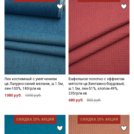
Лен костюмный с умягчением
Вафельное полотно с эффектом
цв.Лазурно-синий меланж, ш.1.5м,
мятости цв.Винтажно-бордовый,
лен-100%, 180гр/м.кв
ш.1.5м, лен-51%, хлопок-49%,
235гр/м.кв
1080 руб.
1350 руб.
680 руб.
850 руб.
СКИДКА 20% АКЦИЯ
СКИДКА 20% АКЦИЯ