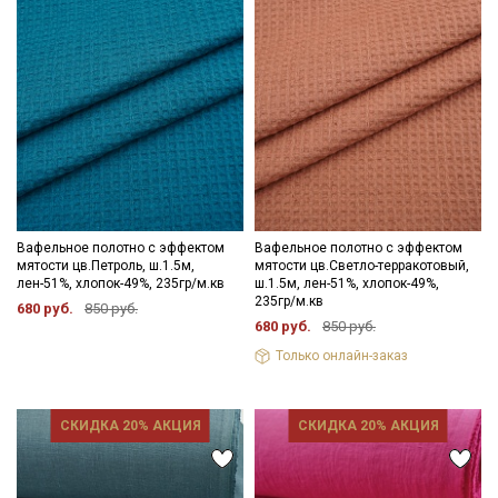
Вафельное полотно с эффектом
Вафельное полотно с эффектом
мятости цв.Петроль, ш.1.5м,
мятости цв.Светло-терракотовый,
лен-51%, хлопок-49%, 235гр/м.кв
ш.1.5м, лен-51%, хлопок-49%,
235гр/м.кв
680 руб.
850 руб.
680 руб.
850 руб.
Только онлайн-заказ
СКИДКА 20% АКЦИЯ
СКИДКА 20% АКЦИЯ