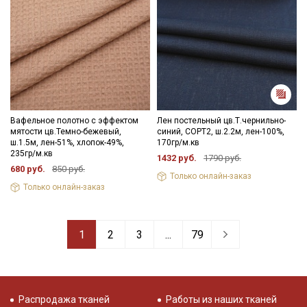
Вафельное полотно с эффектом
Лен постельный цв.Т.чернильно-
мятости цв.Темно-бежевый,
синий, СОРТ2, ш.2.2м, лен-100%,
ш.1.5м, лен-51%, хлопок-49%,
170гр/м.кв
235гр/м.кв
1432 руб.
1790 руб.
680 руб.
850 руб.
Только онлайн-заказ
Только онлайн-заказ
1
2
3
...
79
Распродажа тканей
Работы из наших тканей