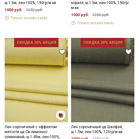
ш.1.5м, лен-100%, 190гр/м.кв
коралл, ш.1.5м, лен-100%, 190гр/
м.кв
1000 руб.
1250 руб.
1000 руб.
1250 руб.
Только онлайн-заказ
Только онлайн-заказ
СКИДКА 20% АКЦИЯ
СКИДКА 20% АКЦИЯ
Секретная рассылка от Купава
Мы публикуем здесь дополнительные
промокоды и скидки до 30% на узкие
категории тканей
Лен сорочечный с эффектом
Лен сорочечный цв.Шалфей,
мятости цв.Св.лимонно-
ш.1.5м, лен-100%, 125гр/м.кв
оливковый, ш.1.45м, лен-100%,
1000 руб.
1250 руб.