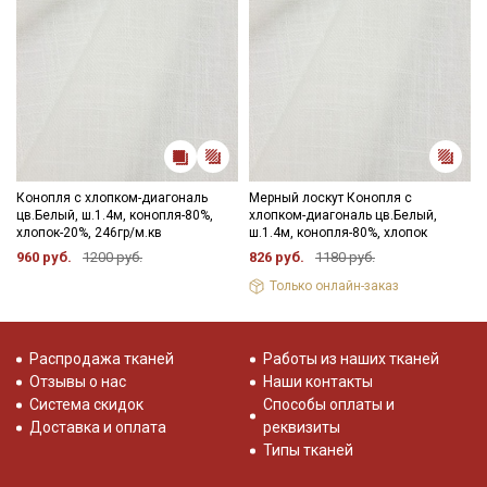
Секретная рассылка от Купава
Мы публикуем здесь дополнительные
промокоды и скидки до 30% на узкие
категории тканей
Электронная почта
Конопля с хлопком-диагональ
Мерный лоскут Конопля с
цв.Белый, ш.1.4м, конопля-80%,
хлопком-диагональ цв.Белый,
хлопок-20%, 246гр/м.кв
ш.1.4м, конопля-80%, хлопок
960 руб.
1200 руб.
826 руб.
1180 руб.
Только онлайн-заказ
Подписаться
Распродажа тканей
Работы из наших тканей
Ознакомлен(а) с
Политикой обработки персональных
данных
и даю
Согласие на обработку персональных
Отзывы о нас
Наши контакты
данных
Система скидок
Способы оплаты и
Доставка и оплата
реквизиты
Даю
Согласие на получение рекламных и
информационных рассылок
Типы тканей