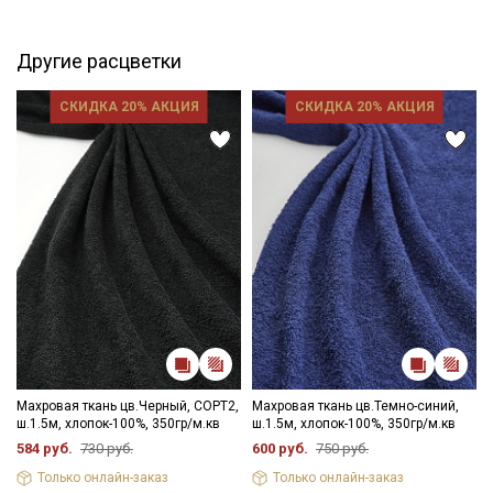
петелек 2см, плюс бахрома 1.5см. Отлично впитывает влагу,
не имеет растяжения, не деформируется, плотная и прочная
на разрыв, не просвечивает, дает усадку 5%. При пошиве
Другие расцветки
необходимо учитывать, что край осыпается, необходима
обработка среза. Махровая ткань прекрасно подходит для
СКИДКА 20% АКЦИЯ
СКИДКА 20% АКЦИЯ
пошива банных халатов для взрослых и детей, пончо,
полотенец, домашнего текстиля.
Уход:
- стирка до 60C, отжим до 800 оборотов
- запрещены отбеливатели, исключение белый цвет
- сушить в подвешенном и расправленном состоянии
- рекомендуется пропарить ткань утюгом для поднятия ворса
и смягчения.
Цветопередача может отличаться от оригинального цвета
ткани в зависимостиот настроек вашего монитора и в
зависимости от партии.
Махровая ткань цв.Черный, СОРТ2,
Махровая ткань цв.Темно-синий,
ш.1.5м, хлопок-100%, 350гр/м.кв
ш.1.5м, хлопок-100%, 350гр/м.кв
584 руб.
730 руб.
600 руб.
750 руб.
Только онлайн-заказ
Только онлайн-заказ