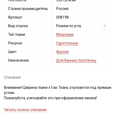
Плотность
350 гр/м.кв
Страна производитель
Россия
Артикул
008198
Вид отреза
Режем по углу
?
Тип ткани
Махровая
Рисунок
Однотонные
Цвет
Фуксия
Назначение
Для банных полотенец
Описание
Внимание! Ширина ткани ±1см. Ткань отрезается под прямым
углом.
Пожалуйста, учитывайте это при оформлении заказа!
Двухсторонняя махровая ткань из 100% хлопка, мягкая,
Читать полное описание
пушистая, петельки одинаковые с двух сторон, кромка без