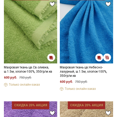
Махровая ткань цв.Св.оливка,
Махровая ткань цв.Небесно-
ш.1.5м, хлопок-100%, 350гр/м.кв
лазурный, ш.1.5м, хлопок-100%,
350гр/м.кв
600 руб.
750 руб.
600 руб.
750 руб.
Только онлайн-заказ
Только онлайн-заказ
СКИДКА 20% АКЦИЯ
СКИДКА 20% АКЦИЯ