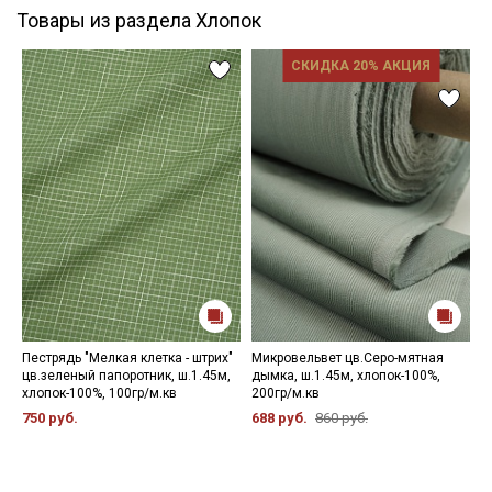
Товары из раздела Хлопок
СКИДКА 20% АКЦИЯ
Пестрядь "Мелкая клетка - штрих"
Микровельвет цв.Серо-мятная
П
цв.зеленый папоротник, ш.1.45м,
дымка, ш.1.45м, хлопок-100%,
к
хлопок-100%, 100гр/м.кв
200гр/м.кв
х
750 руб.
688 руб.
860 руб.
5