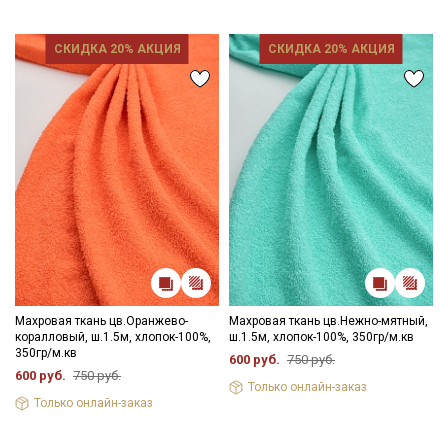
СКИДКА 20% АКЦИЯ
СКИДКА 20% АКЦИЯ
Махровая ткань цв.Оранжево-
Махровая ткань цв.Нежно-мятный,
коралловый, ш.1.5м, хлопок-100%,
ш.1.5м, хлопок-100%, 350гр/м.кв
350гр/м.кв
600 руб.
750 руб.
600 руб.
750 руб.
Только онлайн-заказ
Секретная рассылка от Купава
Только онлайн-заказ
Мы публикуем здесь дополнительные