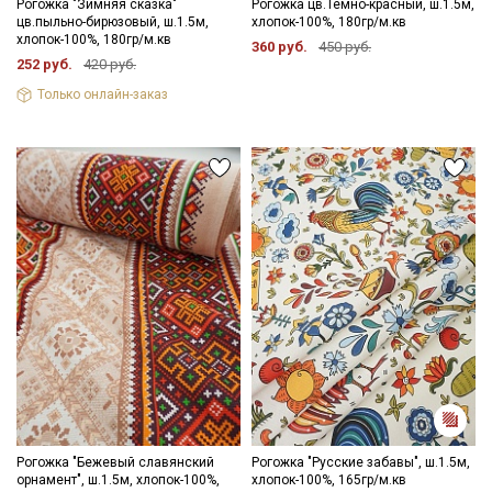
Рогожка "Зимняя сказка"
Рогожка цв.Темно-красный, ш.1.5м,
цв.пыльно-бирюзовый, ш.1.5м,
хлопок-100%, 180гр/м.кв
хлопок-100%, 180гр/м.кв
360 руб.
450 руб.
252 руб.
420 руб.
Только онлайн-заказ
Рогожка "Бежевый славянский
Рогожка "Русские забавы", ш.1.5м,
орнамент", ш.1.5м, хлопок-100%,
хлопок-100%, 165гр/м.кв