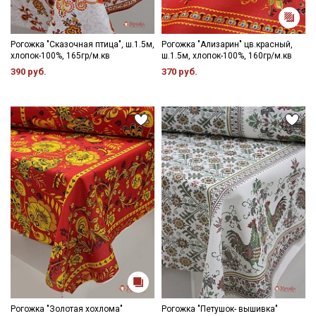
Рогожка "Сказочная птица", ш.1.5м,
Рогожка "Ализарин" цв.красный,
хлопок-100%, 165гр/м.кв
ш.1.5м, хлопок-100%, 160гр/м.кв
390 руб.
370 руб.
Рогожка "Золотая хохлома"
Рогожка "Петушок- вышивка"