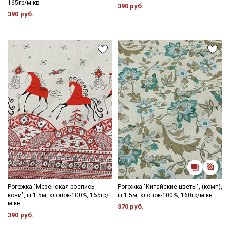
165гр/м.кв
390 руб.
390 руб.
Рогожка "Мезенская роспись -
Рогожка "Китайские цветы", (комп),
кони", ш.1.5м, хлопок-100%, 165гр/
ш.1.5м, хлопок-100%, 160гр/м.кв
м.кв
370 руб.
390 руб.