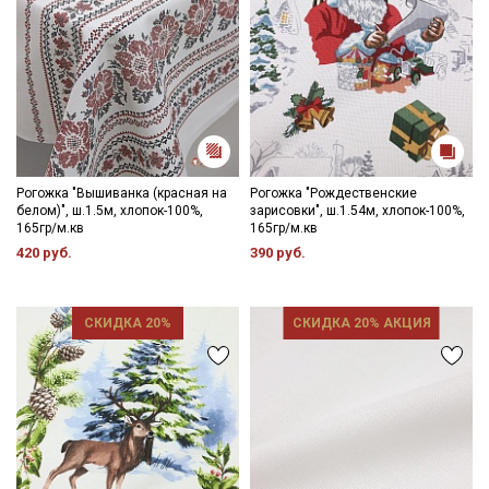
Электронная почта
Подписаться
Ознакомлен(а) с
Политикой обработки персональных
Рогожка "Вышиванка (красная на
Рогожка "Рождественские
данных
и даю
Согласие на обработку персональных
белом)", ш.1.5м, хлопок-100%,
зарисовки", ш.1.54м, хлопок-100%,
данных
165гр/м.кв
165гр/м.кв
Даю
Согласие на получение рекламных и
420 руб.
390 руб.
информационных рассылок
СКИДКА 20%
СКИДКА 20% АКЦИЯ