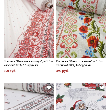
Рогожка "Вышивка - птицы", ш.1.5м,
Рогожка "Маки по кайме", ш.1.5м,
хлопок-100%, 165гр/м.кв
хлопок-100%, 165гр/м.кв
390 руб.
390 руб.
Секретная рассылка от Купава
Мы публикуем здесь дополнительные
промокоды и скидки до 30% на узкие
категории тканей