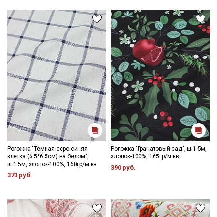
Рогожка "Темная серо-синяя
Рогожка "Гранатовый сад", ш.1.5м,
клетка (6.5*6.5см) на белом",
хлопок-100%, 165гр/м.кв
ш.1.5м, хлопок-100%, 160гр/м.кв
390 руб.
370 руб.