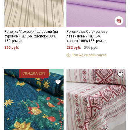
Рогожка "Полоски" цв.серый (на
Рогожка цв.Св.сиренево-
суровом), ш.1.5м, хлопок-100%,
лавандовый, ш.1.5м,
160гр/м.кв
хлопок-100%,155гр/м.кв
390 руб.
232 руб.
290 руб.
Только онлайн-заказ
СКИДКА 20%