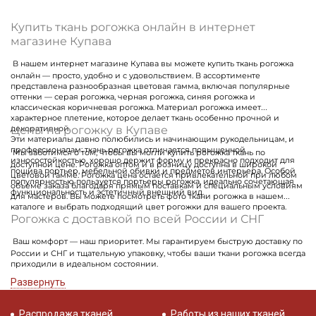
Купить ткань рогожка онлайн в интернет
магазине Купава
В нашем интернет магазине Купава вы можете купить ткань рогожка
онлайн — просто, удобно и с удовольствием. В ассортименте
представлена разнообразная цветовая гамма, включая популярные
оттенки — серая рогожка, черная рогожка, синяя рогожка и
классическая коричневая рогожка. Материал рогожка имеет
характерное плетение, которое делает ткань особенно прочной и
Цены на рогожку в Купаве
декоративной.
Эти материалы давно полюбились и начинающим рукодельницам, и
профессионалам: ткань рогожка отличается повышенной
Мы заботимся о том, чтобы вы могли купить рогожка ткань по
износостойкостью, хорошо держит форму и прекрасно подходит для
доступной цене. Рогожка оптом и в розницу доступна в широкой
пошива портьер, мебельной обивки и предметов интерьера. Особой
цветовой гамме. Рогожка цена остается привлекательной при любом
популярностью пользуется портьеры рогожка, идеально сочетающая
объеме заказа благодаря прямым поставкам и специальным условиям
функциональность и эстетичный внешний вид.
для мастеров. Вы можете посмотреть фото ткани рогожка в нашем
каталоге и выбрать подходящий цвет рогожки для вашего проекта.
Рогожка с доставкой по всей России и СНГ
Ваш комфорт — наш приоритет. Мы гарантируем быструю доставку по
России и СНГ и тщательную упаковку, чтобы ваши ткани рогожка всегда
приходили в идеальном состоянии.
Развернуть
Распродажа тканей
Работы из наших тканей