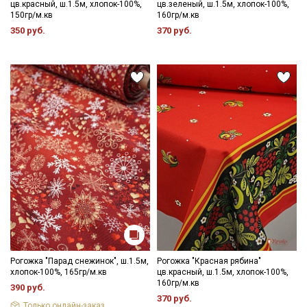
цв.красный, ш.1.5м, хлопок-100%,
цв.зеленый, ш.1.5м, хлопок-100%,
150гр/м.кв
160гр/м.кв
350 руб.
370 руб.
Рогожка "Парад снежинок", ш.1.5м,
Рогожка "Красная рябина"
хлопок-100%, 165гр/м.кв
цв.красный, ш.1.5м, хлопок-100%,
160гр/м.кв
390 руб.
370 руб.
Только онлайн-заказ