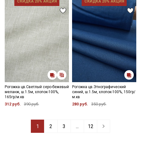
СКИДКА 20% АКЦИЯ
СКИДКА 20% АКЦИЯ
Рогожка цв.Светлый серо-бежевый
Рогожка цв.Этнографический
меланж, ш.1.5м, хлопок-100%,
синий, ш.1.5м, хлопок-100%, 150гр/
165гр/м.кв
м.кв
312 руб.
390 руб.
280 руб.
350 руб.
1
2
3
...
12