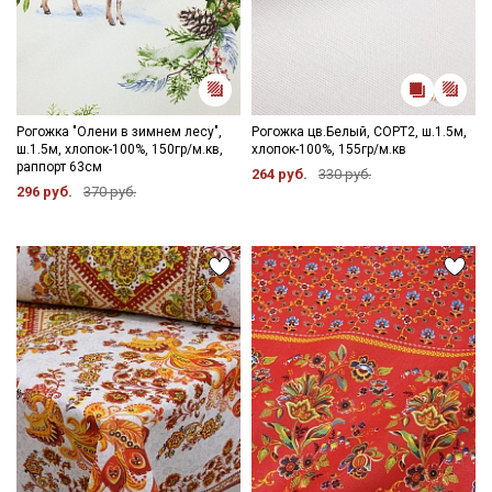
Рогожка "Олени в зимнем лесу",
Рогожка цв.Белый, СОРТ2, ш.1.5м,
ш.1.5м, хлопок-100%, 150гр/м.кв,
хлопок-100%, 155гр/м.кв
раппорт 63см
264 руб.
330 руб.
296 руб.
370 руб.