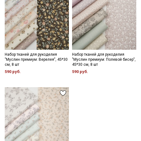
Мы публикуем здесь дополнительные
промокоды и скидки до 30% на узкие
категории тканей
Электронная почта
Набор тканей для рукоделия
Набор тканей для рукоделия
"Муслин премиум: Верелея", 45*30
"Муслин премиум: Полевой бисер",
см, 8 шт
45*30 см, 8 шт
590 руб.
590 руб.
Подписаться
Ознакомлен(а) с
Политикой обработки персональных
данных
и даю
Согласие на обработку персональных
данных
Даю
Согласие на получение рекламных и
информационных рассылок