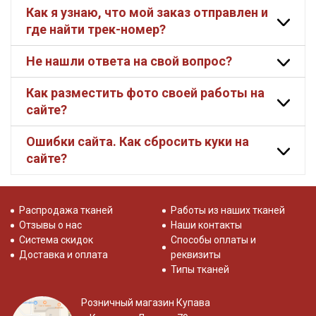
Как я узнаю, что мой заказ отправлен и
где найти трек-номер?
Подписаться
Не нашли ответа на свой вопрос?
Ознакомлен(а) с
Политикой обработки персональных
данных
и даю
Согласие на обработку персональных
данных
Как разместить фото своей работы на
сайте?
Даю
Согласие на получение рекламных и
информационных рассылок
Ошибки сайта. Как сбросить куки на
сайте?
Распродажа тканей
Работы из наших тканей
Отзывы о нас
Наши контакты
Система скидок
Способы оплаты и
Доставка и оплата
реквизиты
Типы тканей
Розничный магазин Купава