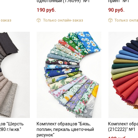
однотонный (176099)" №1
принт" №1
190 руб.
90 руб.
-заказ
Только онлайн-заказ
Только онла
цов "Шерсть
Комплект образцов "Бязь,
Комплект обр
80 г/м.кв."
поплин, перкаль цветочный
(21С222)" №1
рисунок"