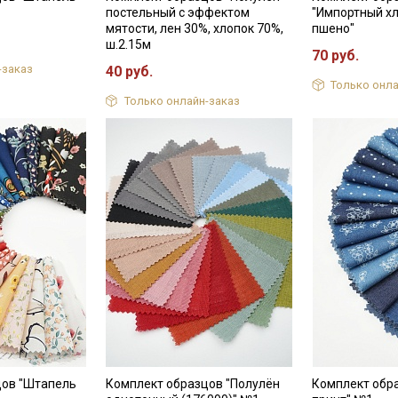
постельный с эффектом
"Импортный хл
мятости, лен 30%, хлопок 70%,
пшено"
Мы публикуем здесь дополнительные
ш.2.15м
70 руб.
промокоды и скидки до 30% на узкие
-заказ
40 руб.
категории тканей
Только онла
Только онлайн-заказ
Электронная почта
Подписаться
Ознакомлен(а) с
Политикой обработки персональных
данных
и даю
Согласие на обработку персональных
данных
Даю
Согласие на получение рекламных и
информационных рассылок
цов "Штапель
Комплект образцов "Полулён
Комплект обр