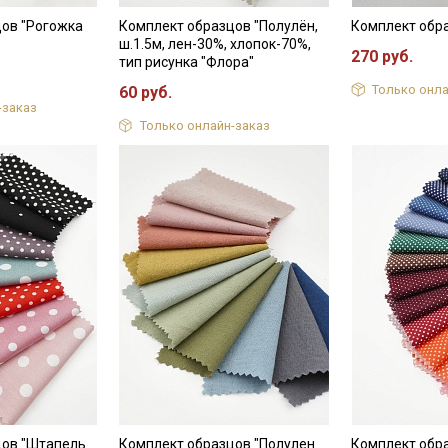
цов "Рогожка
Комплект образцов "Полулён,
Комплект обр
ш.1.5м, лен-30%, хлопок-70%,
270 руб.
тип рисунка "Флора"
Только онла
60 руб.
-заказ
Только онлайн-заказ
Секретная рассылка от
Купава
цов "Штапель
Комплект образцов "Полулен
Комплект обр