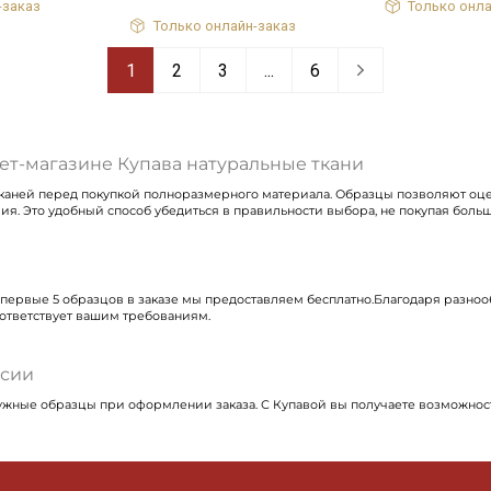
-заказ
Только онла
Только онлайн-заказ
1
2
3
...
6
ет-магазине Купава натуральные ткани
каней перед покупкой полноразмерного материала. Образцы позволяют оценит
я. Это удобный способ убедиться в правильности выбора, не покупая больш
 первые 5 образцов в заказе мы предоставляем бесплатно.Благодаря разно
ответствует вашим требованиям.
ссии
 нужные образцы при оформлении заказа. С Купавой вы получаете возможнос