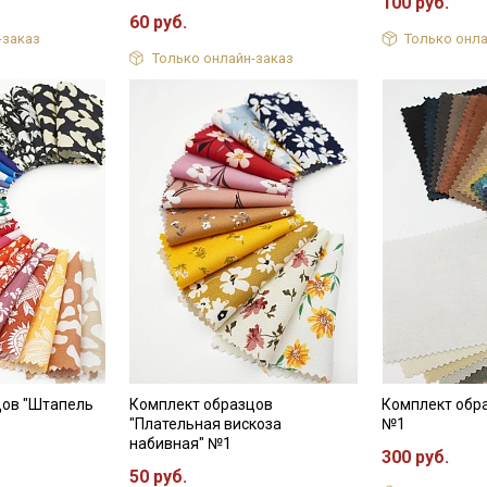
100 руб.
60 руб.
-заказ
Только онла
Только онлайн-заказ
цов "Штапель
Комплект образцов
Комплект обра
"Плательная вискоза
№1
набивная" №1
300 руб.
50 руб.