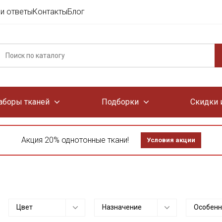
и ответы
Контакты
Блог
аборы тканей
Подборки
Скидки 
Акция 20% однотонные ткани!
Условия акции
Цвет
Назначение
Особенн