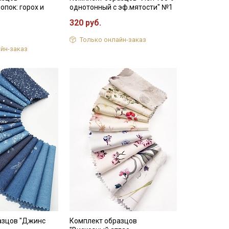
опок: горох и
однотонный с эф.мятости" №1
320 руб.
Только онлайн-заказ
йн-заказ
азцов "Джинс
Комплект образцов