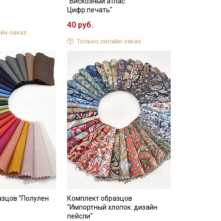
"Вискозный атлас
Цифр.печать"
40 руб.
йн-заказ
Только онлайн-заказ
азцов "Полулен
Комплект образцов
"Импортный хлопок: дизайн
пейсли"