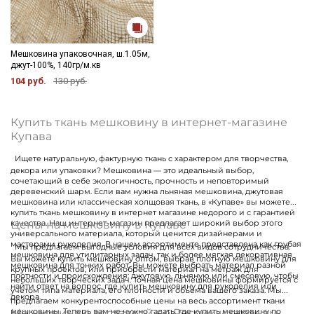
Ознакомлен(а) с
Политикой обработки персональных
данных
и даю
Согласие на обработку персональных
данных
Мешковина упаковочная, ш.1.05м,
джут-100%, 140гр/м.кв
Даю
Согласие на получение рекламных и
информационных рассылок
104 руб.
130 руб.
Купить ткань мешковину в интернет-магазине
Купава
Ищете натуральную, фактурную ткань с характером для творчества,
декора или упаковки? Мешковина — это идеальный выбор,
сочетающий в себе экологичность, прочность и неповторимый
деревенский шарм. Если вам нужна льняная мешковина, джутовая
мешковина или классическая холщовая ткань, в «Купаве» вы можете
купить ткань мешковину в интернет магазине недорого и с гарантией
Цены на мешковину в Купаве
качества. Наш интернет-магазин предлагает широкий выбор этого
универсального материала, который ценится дизайнерами и
мастерами рукоделия. В нашем ассортименте представлена как грубая
Мы предлагаем выгодные условия для всех видов сотрудничества.
мешковина для утилитарных задач, так и более мягкая декоративная
Вы можете купить мешковину оптом, выбрав плотную мешковину для
мешковина для тонких работ. Вы можете выбрать материал разной
крупных проектов, или приобрести материал на метраж для
плотности и происхождения: джутовую, льняную или смесовую, чтобы
небольших творческих задач. Точная цена мешковины формируется с
найти ответ на вопрос, где купить мешковину для рукоделия или
учетом типа материала, его плотности и объема вашего заказа. Мы
декора.
предлагаем конкурентоспособные цены на весь ассортимент ткани
Мешковина с доставкой по России и странам
мешковины. Теперь вам не нужно гадать, где купить мешковину по