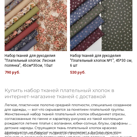
Набор тканей для рукоделия
Набор тканей для рукоделия
"Плательный хлопок: Лесная
"Плательный хлопок №1", 45*30 см,
полянка", 45см*30см, 10шт
6 шт
790 руб.
530 руб.
Секретная рассылка от Купава
Мы публикуем здесь дополнительные
Купить набор тканей плательный хлопок в
промокоды и скидки до 30% на узкие
интернет-магазине тканей с доставкой
категории тканей
Легкое, пластичное полотно средней плотности, специально созданное
для одежды, — вот что скрывается за понятием плательной группы.
Женственный набор тканей плательный хлопок объединяет отрезы,
Электронная почта
согласованные по гамме и характеру рисунка: из такой коллекции
рождаются летние платья с воланами, юбки-солнце, блузы, сарафаны и
детские наряды. Струящаяся ткань плательный хлопок красиво
Цены на наборы тканей плательный хлопок
драпируется, не парусит и приятно прилегает к фигуре, при этом