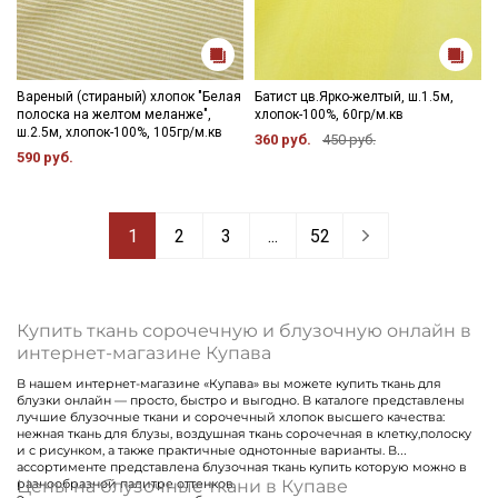
Вареный (стираный) хлопок "Белая
Батист цв.Ярко-желтый, ш.1.5м,
полоска на желтом меланже",
хлопок-100%, 60гр/м.кв
ш.2.5м, хлопок-100%, 105гр/м.кв
360 руб.
450 руб.
590 руб.
1
2
3
...
52
Купить ткань сорочечную и блузочную онлайн в
интернет-магазине Купава
В нашем интернет-магазине «Купава» вы можете купить ткань для
блузки онлайн — просто, быстро и выгодно. В каталоге представлены
лучшие блузочные ткани и сорочечный хлопок высшего качества:
нежная ткань для блузы, воздушная ткань сорочечная в клетку,полоску
и с рисунком, а также практичные однотонные варианты. В
ассортименте представлена блузочная ткань купить которую можно в
Цены на блузочные ткани в Купаве
разнообразной палитре оттенков.