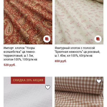
Импорт. хлопок "Узоры
Фактурный хлопок с полосой
волшебства" цв.темно-
"Букетная нежность" цв.розовый,
терракотовый, ш.1.5м,
ш.1.45м, хл-100%, 60гр/м.кв
хлопок-100%, 100гр/м.кв
650 руб.
520 руб.
СКИДКА 20% АКЦИЯ