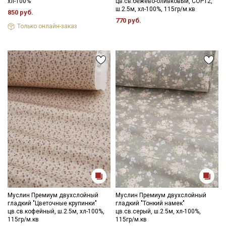
хл-100%
цв.св.бежево-оливковый, СОРТ2,
ш.2.5м, хл-100%, 115гр/м.кв
850 руб.
770 руб.
Только онлайн-заказ
Муслин Премиум двухслойный
Муслин Премиум двухслойный
гладкий "Цветочные крупинки"
гладкий "Тонкий намек"
цв.св.кофейный, ш.2.5м, хл-100%,
цв.св.серый, ш.2.5м, хл-100%,
115гр/м.кв
115гр/м.кв