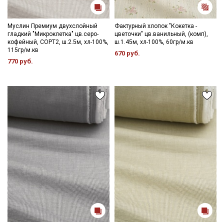
Муслин Премиум двухслойный
Фактурный хлопок "Кокетка -
гладкий "Микроклетка" цв.серо-
цветочки" цв.ванильный, (комп),
кофейный, СОРТ2, ш.2.5м, хл-100%,
ш.1.45м, хл-100%, 60гр/м.кв
115гр/м.кв
670 руб.
770 руб.