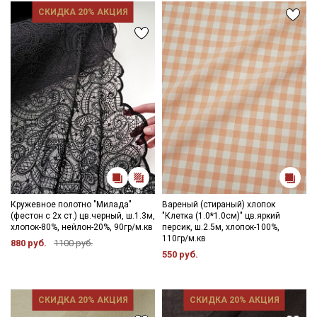
СКИДКА 20% АКЦИЯ
Кружевное полотно "Милада"
Вареный (стираный) хлопок
(фестон с 2х ст.) цв.черный, ш.1.3м,
"Клетка (1.0*1.0см)" цв.яркий
хлопок-80%, нейлон-20%, 90гр/м.кв
персик, ш.2.5м, хлопок-100%,
110гр/м.кв
880 руб.
1100 руб.
550 руб.
СКИДКА 20% АКЦИЯ
СКИДКА 20% АКЦИЯ