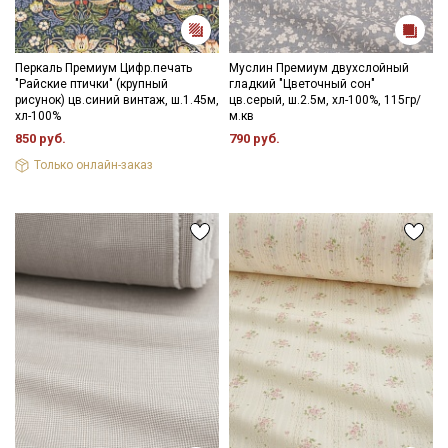
Перкаль Премиум Цифр.печать
Муслин Премиум двухслойный
"Райские птички" (крупный
гладкий "Цветочный сон"
рисунок) цв.синий винтаж, ш.1.45м,
цв.серый, ш.2.5м, хл-100%, 115гр/
хл-100%
м.кв
850 руб.
790 руб.
Только онлайн-заказ