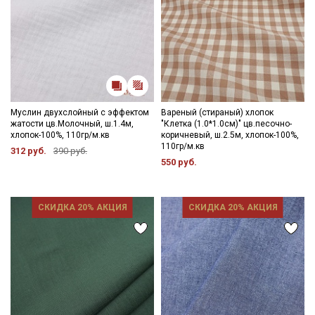
Муслин двухслойный с эффектом
Вареный (стираный) хлопок
жатости цв.Молочный, ш.1.4м,
"Клетка (1.0*1.0см)" цв.песочно-
хлопок-100%, 110гр/м.кв
коричневый, ш.2.5м, хлопок-100%,
110гр/м.кв
312 руб.
390 руб.
550 руб.
СКИДКА 20% АКЦИЯ
СКИДКА 20% АКЦИЯ