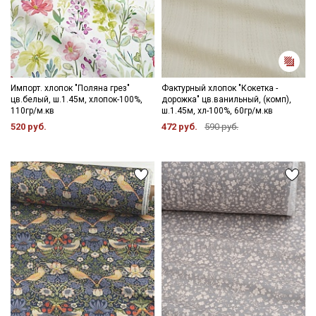
Импорт. хлопок "Поляна грез"
Фактурный хлопок "Кокетка -
цв.белый, ш.1.45м, хлопок-100%,
дорожка" цв.ванильный, (комп),
110гр/м.кв
ш.1.45м, хл-100%, 60гр/м.кв
520 руб.
472 руб.
590 руб.