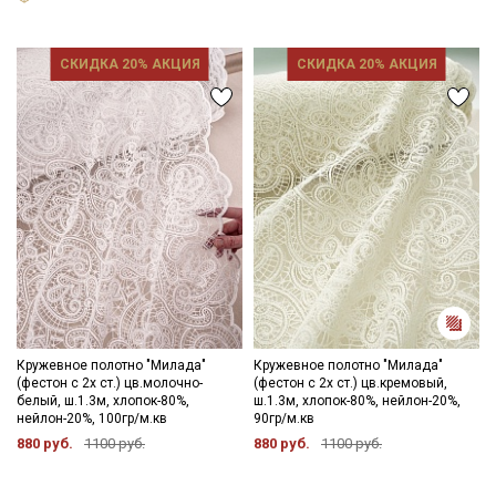
Секретная рассылка от Купава
СКИДКА 20% АКЦИЯ
СКИДКА 20% АКЦИЯ
Мы публикуем здесь дополнительные
промокоды и скидки до 30% на узкие
категории тканей
Электронная почта
Подписаться
Ознакомлен(а) с
Политикой обработки персональных
Кружевное полотно "Милада"
Кружевное полотно "Милада"
данных
и даю
Согласие на обработку персональных
(фестон с 2х ст.) цв.молочно-
(фестон с 2х ст.) цв.кремовый,
данных
белый, ш.1.3м, хлопок-80%,
ш.1.3м, хлопок-80%, нейлон-20%,
нейлон-20%, 100гр/м.кв
90гр/м.кв
Даю
Согласие на получение рекламных и
880 руб.
1100 руб.
880 руб.
1100 руб.
информационных рассылок