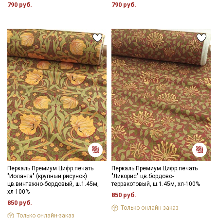
790 руб.
790 руб.
Перкаль Премиум Цифр.печать
Перкаль Премиум Цифр.печать
"Иоланта" (крупный рисунок)
"Ликорис" цв.бордово-
цв.винтажно-бордовый, ш.1.45м,
терракотовый, ш.1.45м, хл-100%
хл-100%
850 руб.
850 руб.
Только онлайн-заказ
Только онлайн-заказ