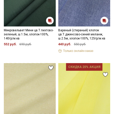
Микровельвет Мини цв.Т.пихтово-
Вареный (стираный) хлопок
зеленый, ш.1.5м, хлопок-100%,
цв.Т.джинсово-синий меланж,
140гр/м.кв
ш.2.5м, хлопок-100%, 125гр/м.кв
552 руб.
690 руб.
440 руб.
550 руб.
Только онлайн-заказ
СКИДКА 20% АКЦИЯ