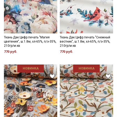
Ткань Дак Цифр.печать "Магия
Ткань Дак Цифр.печать "Снежный
цветения", ш.1.8м, хл-65%, п/э-35%,
вестник", ш.1.8м, хл-65%, п/э-35%,
210гр/м.кв
210гр/м.кв
770 руб.
770 руб.
НОВИНКА
НОВИНКА