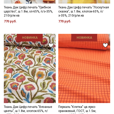
Ткань Дак Цифр.печать "Грибное
Ткань Дак Цифр.печать "Лоскутная
царство", ш.1.8м, хл-65%, п/э-35%,
сказка", ш.1.8м, хлопок-65%, п/
210гр/м.кв
э-35%, 210гр/м.кв
770 руб.
770 руб.
НОВИНКА
НОВИНКА
Ткань Дак Цифр.печать "Вязаные
Перкаль "Клетка" цв.ярко-
цветы", ш.1.8м, хлопок-65%, п/
оранжевый, ГОСТ, ш.1.5м,