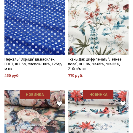
Перкаль "Зорица" цв.василек,
Ткань Дак Цифр.печать "Летнее
ГОСТ, ш.1.5м, хлопок-100%, 125гр/
поле", ш.1.8м, хл-65%, п/э-35%,
м.кв
210гр/м.кв
450 руб.
770 руб.
НОВИНКА
НОВИНКА