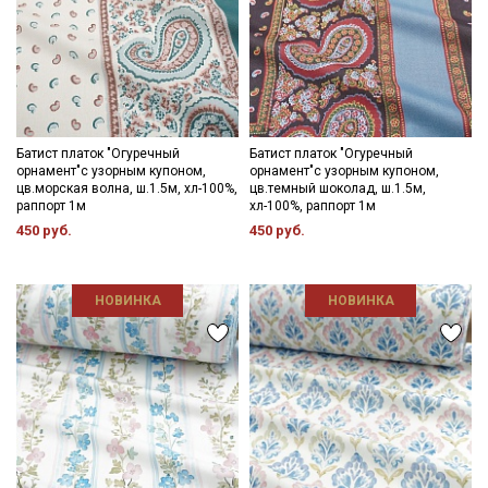
Батист платок "Огуречный
Батист платок "Огуречный
орнамент"с узорным купоном,
орнамент"с узорным купоном,
цв.морская волна, ш.1.5м, хл-100%,
цв.темный шоколад, ш.1.5м,
раппорт 1м
хл-100%, раппорт 1м
450 руб.
450 руб.
НОВИНКА
НОВИНКА