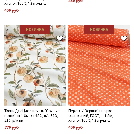
450 руб.
хлопок-100%, 125гр/м.кв
450 руб.
НОВИНКА
НОВИНКА
Ткань Дак Цифр.печать "Сочные
Перкаль "Зорица" цв.ярко-
ветви", ш.1.8м, хл-65%, п/э-35%,
оранжевый, ГОСТ, ш.1.5м,
210гр/м.кв
хлопок-100%, 125гр/м.кв
770 руб.
450 руб.