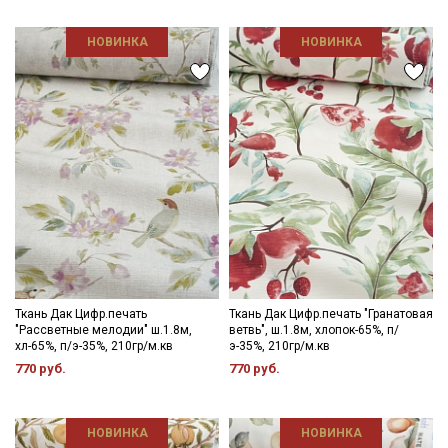
НОВИНКА
НОВИНКА
Ткань Дак Цифр.печать
Ткань Дак Цифр.печать "Гранатовая
"Рассветные мелодии" ш.1.8м,
ветвь", ш.1.8м, хлопок-65%, п/
хл-65%, п/э-35%, 210гр/м.кв
э-35%, 210гр/м.кв
770 руб.
770 руб.
Секретная рассылка от Купава
Мы публикуем здесь дополнительные
НОВИНКА
НОВИНКА