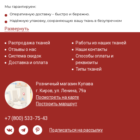
Мы гарантируем:
Оперативную доставку – быстро и бережно.
Надёжную упаковку, сохраняющую вашу ткань в безупречном
состоянии.
Развернуть
Не откладывайте творчество на потом! Загляните в наш каталог, чтобы
выбрать тот самый хлопок, который вдохновит вас на новые идеи.
Сочетайте, творите, создавайте – а мы с радостью возьмем на себя все
Распродажа тканей
Работы из наших тканей
заботы по вашему заказу!
Отзывы о нас
Наши контакты
Система скидок
Способы оплаты и
Доставка и оплата
реквизиты
Типы тканей
Розничный магазин Купава
г. Киров, ул. Ленина, 79а
Посмотреть на карте
Построить маршрут
+7 (800) 533-75-43
Подписаться на рассылку