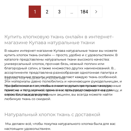
1
2
3
...
184
Купить хлопковую ткань онлайн в интернет-
магазине Купава натуральные ткани
В нашем интернет-магазине Купава натуральные ткани вы можете
купить хлопок ткань онлайн — просто, удобно и с удовольствием. В
каталоге представлены натуральные ткани высокого качества:
универсальный хлопок, прочная бязь, нежный поплин или
благородный сатин, а также множество других наименований. В
ассортименте представлена разнообразная однотонная палитра и
Цены на ткани из хлопка
выразительные принты, которые делают каждую ткань особенной.
Эти материалы давно полюбились и начинающим рукодельницам, и
профессионалам: хлопковые ткани хорошо пропускают воздух,
Мы заботимся о том, чтобы вы могли купить не только качественные
приятны к телу, мягкие, прочные и прекрасно подходят как для
ткани, но и по разумной цене. У нас есть предложения и в розницу, и
взрослых, так и для детей.
оптом. Благодаря регулярным акциям, вы всегда можете найти
любимую ткань со скидкой.
Натуральный хлопок ткань с доставкой
Мы делаем всё, чтобы покупка натурального хлопка была для вас
настоящим удовольствием.