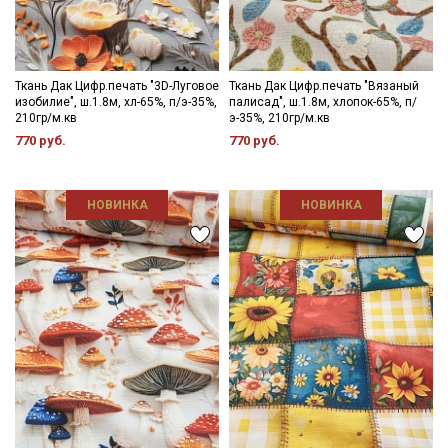
Ткань Дак Цифр.печать "3D-Луговое
Ткань Дак Цифр.печать "Вязаный
изобилие", ш.1.8м, хл-65%, п/э-35%,
палисад", ш.1.8м, хлопок-65%, п/
210гр/м.кв
э-35%, 210гр/м.кв
770 руб.
770 руб.
НОВИНКА
НОВИНКА