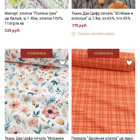
Импорт. хлопок "Поляна грез"
Ткань Дак Цифр.печать "3D-Маки и
цв.белый, ш.1.45м, хлопок-100%,
колосья" ш.1.8м, хл-65%, п/э-35%
110гр/м.кв
770 руб.
520 руб.
Только онлайн-заказ
НОВИНКА
НОВИНКА
Ткань Дак Цифр.печать "Мозаика
Перкаль "Двойная клетка" цв.ярко-