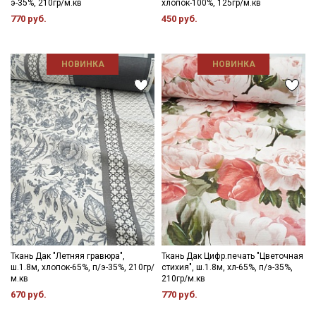
э-35%, 210гр/м.кв
хлопок-100%, 125гр/м.кв
770 руб.
450 руб.
НОВИНКА
НОВИНКА
Ткань Дак "Летняя гравюра",
Ткань Дак Цифр.печать "Цветочная
ш.1.8м, хлопок-65%, п/э-35%, 210гр/
стихия", ш.1.8м, хл-65%, п/э-35%,
м.кв
210гр/м.кв
670 руб.
770 руб.