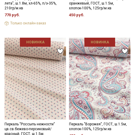
лета", ш.1.8м, хл-65%, п/э-35%,
оранжевый, ГОСТ, ш.1.5м,
210гр/м.кв
хлопок-100%, 125гр/м.кв
770 руб.
450 руб.
Только онлайн-заказ
НОВИНКА
НОВИНКА
Перкаль "Россыпь нежности"
Перкаль "Ворожея", ГОСТ, ш.1.5м,
цв.св.бежево-персиковый/
хлопок-100%, 125гр/м.кв
красный, ГОСТ, ш.1.5м,