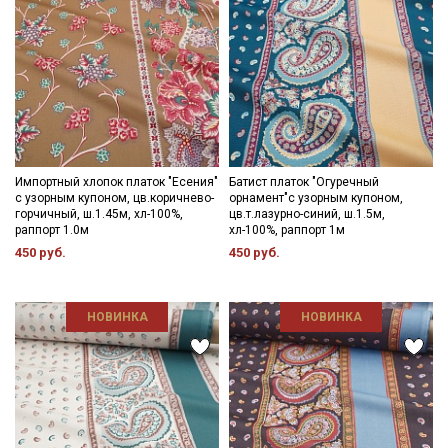
Импортный хлопок платок "Есения"
Батист платок "Огуречный
с узорным купоном, цв.коричнево-
орнамент"с узорным купоном,
горчичный, ш.1.45м, хл-100%,
цв.т.лазурно-синий, ш.1.5м,
раппорт 1.0м
хл-100%, раппорт 1м
450 руб.
450 руб.
НОВИНКА
НОВИНКА