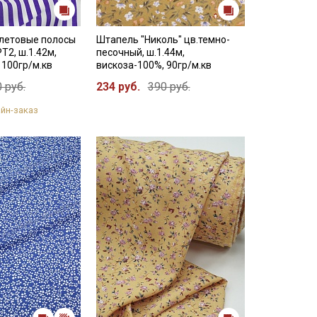
летовые полосы
Штапель "Николь" цв.темно-
Т2, ш.1.42м,
песочный, ш.1.44м,
 100гр/м.кв
вискоза-100%, 90гр/м.кв
 руб.
234 руб.
390 руб.
йн-заказ