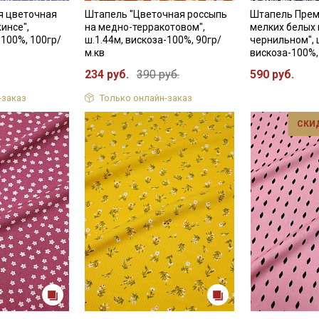
я цветочная
Штапель "Цветочная россыпь
Штапель Прем
инсе",
на медно-терракотовом",
мелких белых 
-100%, 100гр/
ш.1.44м, вискоза-100%, 90гр/
чернильном", 
м.кв
вискоза-100%,
234 руб.
390 руб.
590 руб.
-заказ
Только онлайн-заказ
СКИ