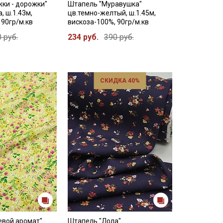
ки - дорожки"
Штапель "Муравушка"
, ш.1.43м,
цв.темно-желтый, ш.1.45м,
 90гр/м.кв
вискоза-100%, 90гр/м.кв
 руб.
234 руб.
390 руб.
СКИДКА 40%
евой аромат"
Штапель "Лола"