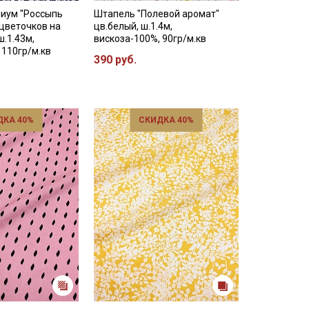
иум "Россыпь
Штапель "Полевой аромат"
цветочков на
цв.белый, ш.1.4м,
ш.1.43м,
вискоза-100%, 90гр/м.кв
 110гр/м.кв
390 руб.
ДКА 40%
СКИДКА 40%