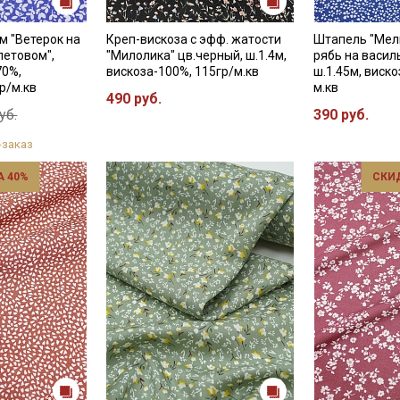
м "Ветерок на
Креп-вискоза с эфф. жатости
Штапель "Мел
летовом",
"Милолика" цв.черный, ш.1.4м,
рябь на васил
70%,
вискоза-100%, 115гр/м.кв
ш.1.45м, виско
р/м.кв
м.кв
490 руб.
уб.
390 руб.
-заказ
 40%
СКИ
Секретная рассылка от
Купава
Мы публикуем здесь дополнительные
промокоды и скидки до 30% на узкие
категории тканей