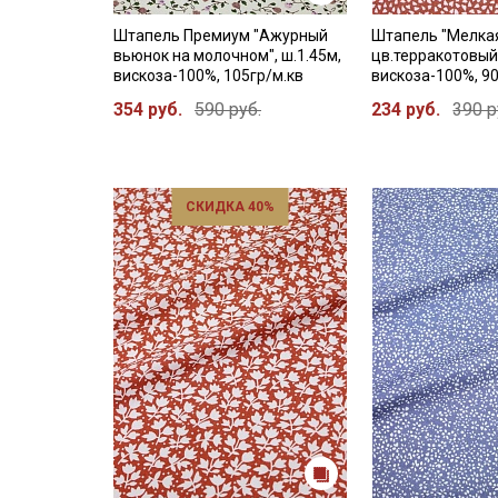
Штапель Премиум "Ажурный
Штапель "Мелкая
вьюнок на молочном", ш.1.45м,
цв.терракотовый,
вискоза-100%, 105гр/м.кв
вискоза-100%, 90
354 руб.
590 руб.
234 руб.
390 р
СКИДКА 40%