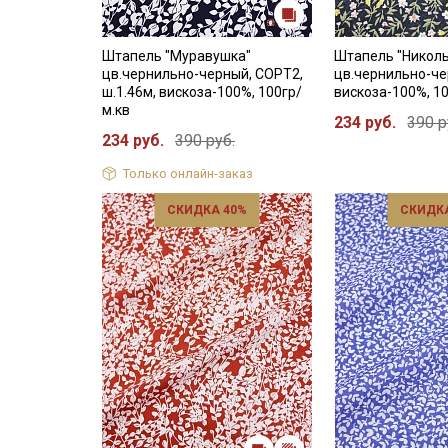
Штапель "Муравушка"
Штапель "Николь
цв.чернильно-черный, СОРТ2,
цв.чернильно-че
ш.1.46м, вискоза-100%, 100гр/
вискоза-100%, 1
м.кв
234 руб.
390 р
234 руб.
390 руб.
Только онлайн-заказ
СКИДКА 40%
СКИДКА