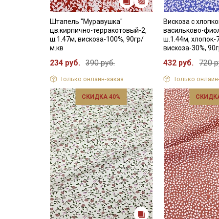
Штапель "Муравушка"
Вискоза с хлопко
цв.кирпично-терракотовый-2,
васильково-фио
ш.1.47м, вискоза-100%, 90гр/
ш.1.44м, хлопок-
м.кв
вискоза-30%, 90г
234 руб.
390 руб.
432 руб.
720 р
Только онлайн-заказ
Только онлайн
СКИДКА 40%
СКИДКА