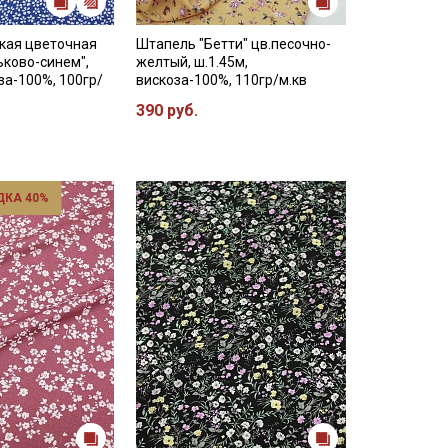
кая цветочная
Штапель "Бетти" цв.песочно-
ьково-синем",
желтый, ш.1.45м,
за-100%, 100гр/
вискоза-100%, 110гр/м.кв
390 руб.
ДКА 40%