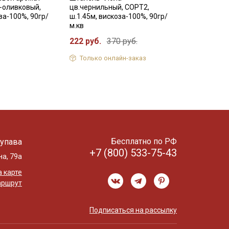
-оливковый,
цв.чернильный, СОРТ2,
за-100%, 90гр/
ш.1.45м, вискоза-100%, 90гр/
м.кв
222 руб.
370 руб.
Только онлайн-заказ
Бесплатно по РФ
упава
+7 (800) 533-75-43
на, 79а
 карте
аршрут
Подписаться на рассылку