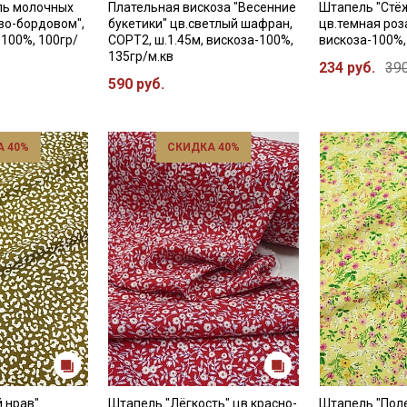
пь молочных
Плательная вискоза "Весенние
Штапель "Стёж
во-бордовом",
букетики" цв.светлый шафран,
цв.темная роза
-100%, 100гр/
СОРТ2, ш.1.45м, вискоза-100%,
вискоза-100%,
135гр/м.кв
234 руб.
390
590 руб.
 40%
СКИДКА 40%
 нрав"
Штапель "Лёгкость" цв.красно-
Штапель "Пол