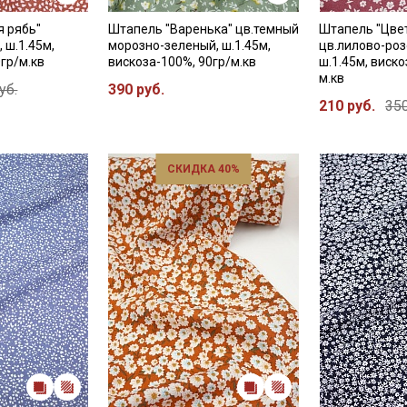
 рябь"
Штапель "Варенька" цв.темный
Штапель "Цве
Электронная почта
 ш.1.45м,
морозно-зеленый, ш.1.45м,
цв.лилово-роз
гр/м.кв
вискоза-100%, 90гр/м.кв
ш.1.45м, виско
м.кв
уб.
390 руб.
210 руб.
350
Подписаться
СКИДКА 40%
Ознакомлен(а) с
Политикой обработки персональных
данных
и даю
Согласие на обработку персональных
данных
Даю
Согласие на получение рекламных и
информационных рассылок