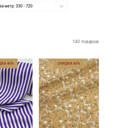
за метр:
330
-
720
143 товаров
ДКА 40%
СКИДКА 40%