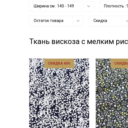
Ширина см :
140
-
149
Плотность :
Остаток товара
Скидка
Ткань вискоза с мелким ри
СКИДКА 40%
СКИДКА