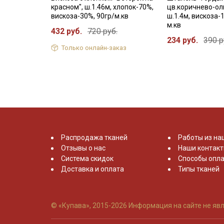
красном", ш.1.46м, хлопок-70%,
цв.коричнево-ол
вискоза-30%, 90гр/м.кв
ш.1.4м, вискоза-
м.кв
432 руб.
720 руб.
234 руб.
390 р
Только онлайн-заказ
Распродажа тканей
Работы из на
Отзывы о нас
Наши контак
Система скидок
Способы опла
Доставка и оплата
Типы тканей
© «Купава», 2015-2026
Информация на сайте не явл