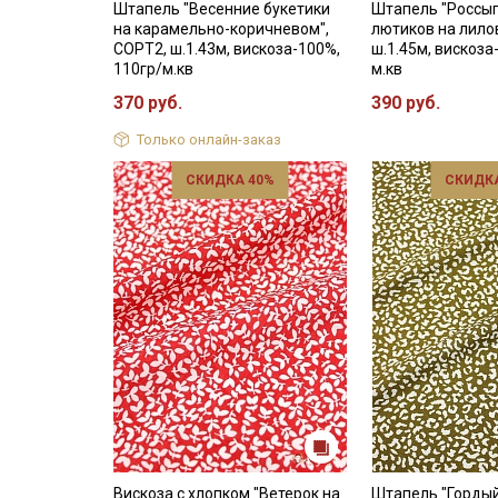
Штапель "Весенние букетики
Штапель "Россы
на карамельно-коричневом",
лютиков на лило
СОРТ2, ш.1.43м, вискоза-100%,
ш.1.45м, вискоза
110гр/м.кв
м.кв
370 руб.
390 руб.
Только онлайн-заказ
СКИДКА 40%
СКИДКА
Вискоза с хлопком "Ветерок на
Штапель "Гордый