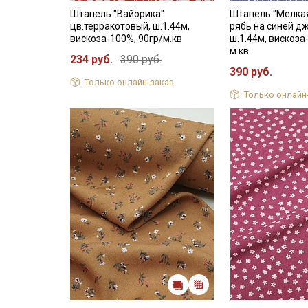
Штапель "Вайорика"
Штапель "Мелка
цв.терракотовый, ш.1.44м,
рябь на синей дж
вискоза-100%, 90гр/м.кв
ш.1.44м, вискоза
м.кв
234 руб.
390 руб.
390 руб.
Только онлайн-заказ
Только онлайн