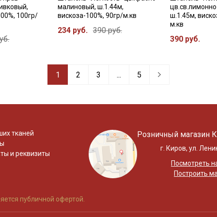
ивковый,
малиновый, ш.1.44м,
цв.св.лимонно
100%, 100гр/
вискоза-100%, 90гр/м.кв
ш.1.45м, виско
м.кв
234 руб.
390 руб.
уб.
390 руб.
1
2
3
...
5
ших тканей
Розничный магазин К
ты
г. Киров, ул. Лени
ты и реквизиты
Посмотреть на
Построить м
яется публичной офертой.