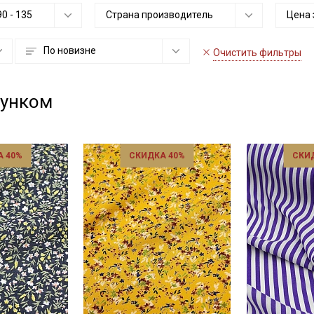
90
-
135
Страна производитель
Цена 
По новизне
Очистить фильтры
сунком
 40%
СКИДКА 40%
СКИ