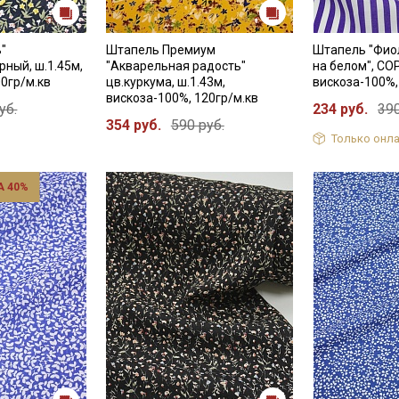
"
Штапель Премиум
Штапель "Фио
рный, ш.1.45м,
"Акварельная радость"
на белом", СОР
00гр/м.кв
цв.куркума, ш.1.43м,
вискоза-100%,
вискоза-100%, 120гр/м.кв
уб.
234 руб.
390
354 руб.
590 руб.
Только онла
 40%