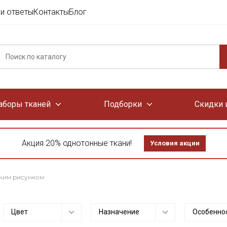
и ответы
Контакты
Блог
аборы тканей
Подборки
Скидки 
Акция 20% однотонные ткани!
Условия акции
лким рисунком
Цвет
Назначение
Особенно