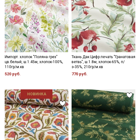
Импорт. хлопок "Поляна грез"
Ткань Дак Цифр.печать "Гранатовая
цв.белый, ш.1.45м, хлопок-100%,
ветвь", ш.1.8м, хлопок-65%, п/
110гр/м.кв
э-35%, 210гр/м.кв
520 руб.
770 руб.
НОВИНКА