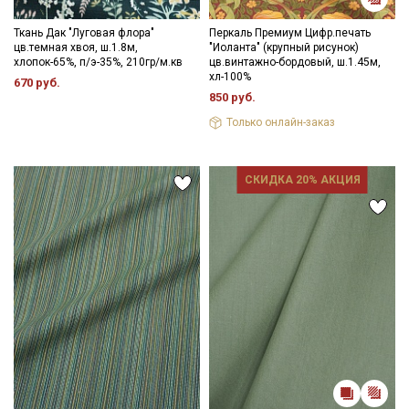
Ткань Дак "Луговая флора"
Перкаль Премиум Цифр.печать
цв.темная хвоя, ш.1.8м,
"Иоланта" (крупный рисунок)
хлопок-65%, п/э-35%, 210гр/м.кв
цв.винтажно-бордовый, ш.1.45м,
хл-100%
670 руб.
850 руб.
Только онлайн-заказ
СКИДКА 20% АКЦИЯ