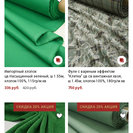
Ознакомлен(а) с
Политикой обработки персональных
данных
и даю
Согласие на обработку персональных
данных
Даю
Согласие на получение рекламных и
информационных рассылок
Импортный хлопок
Фуле с вареным эффектом
цв.Насыщенный зеленый, ш.1.55м,
"Клетка" цв.св.винтажная хвоя,
хлопок-100%, 115гр/м.кв
ш.1.45м, хлопок-100%, 180гр/м.кв
336 руб.
420 руб.
750 руб.
СКИДКА 20% АКЦИЯ
СКИДКА 20% АКЦИЯ