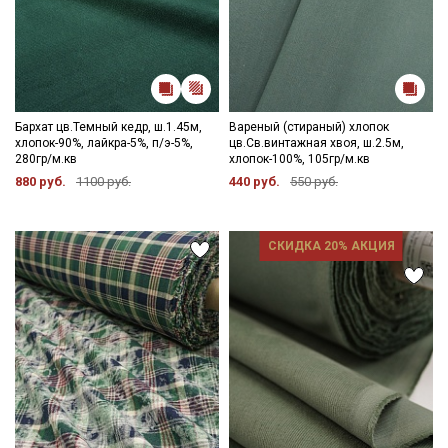
Бархат цв.Темный кедр, ш.1.45м,
Вареный (стираный) хлопок
хлопок-90%, лайкра-5%, п/э-5%,
цв.Св.винтажная хвоя, ш.2.5м,
280гр/м.кв
хлопок-100%, 105гр/м.кв
880 руб.
1100 руб.
440 руб.
550 руб.
СКИДКА 20% АКЦИЯ