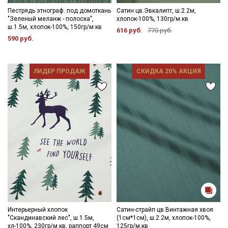
Пестрядь этнограф. под домоткань
Сатин цв.Эвкалипт, ш.2.2м,
"Зеленый меланж - полоска",
хлопок-100%, 130гр/м.кв
ш.1.5м, хлопок-100%, 150гр/м.кв
616 руб.
770 руб.
590 руб.
ЛИДЕР ПРОДАЖ
СКИДКА 20% АКЦИЯ
Интерьерный хлопок
Сатин-страйп цв.Винтажная хвоя
"Скандинавский лес", ш.1.5м,
(1см*1см), ш.2.2м, хлопок-100%,
хл-100%, 230гр/м.кв, раппорт 49см
125гр/м.кв