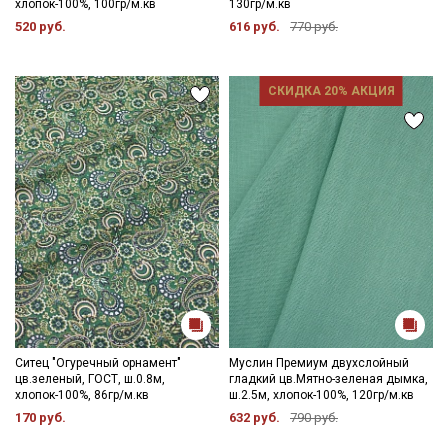
хлопок-100%, 100гр/м.кв
130гр/м.кв
520 руб.
616 руб.
770 руб.
СКИДКА 20% АКЦИЯ
Ситец "Огуречный орнамент"
Муслин Премиум двухслойный
цв.зеленый, ГОСТ, ш.0.8м,
гладкий цв.Мятно-зеленая дымка,
хлопок-100%, 86гр/м.кв
ш.2.5м, хлопок-100%, 120гр/м.кв
170 руб.
632 руб.
790 руб.