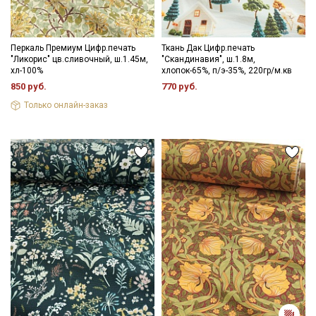
Перкаль Премиум Цифр.печать
Ткань Дак Цифр.печать
"Ликорис" цв.сливочный, ш.1.45м,
"Скандинавия", ш.1.8м,
хл-100%
хлопок-65%, п/э-35%, 220гр/м.кв
850 руб.
770 руб.
Только онлайн-заказ