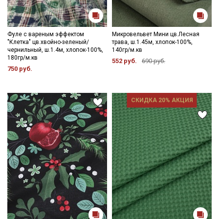
Фуле с вареным эффектом
Микровельвет Мини цв.Лесная
"Клетка" цв.хвойно-зеленый/
трава, ш.1.45м, хлопок-100%,
чернильный, ш.1.4м, хлопок-100%,
140гр/м.кв
180гр/м.кв
552 руб.
690 руб.
750 руб.
СКИДКА 20% АКЦИЯ