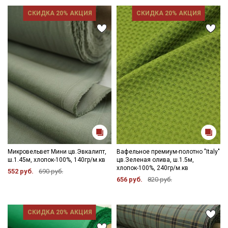
СКИДКА 20% АКЦИЯ
СКИДКА 20% АКЦИЯ
Секретная рассылка от Купава
Мы публикуем здесь дополнительные
промокоды и скидки до 30% на узкие
категории тканей
Микровельвет Мини цв.Эвкалипт,
Вафельное премиум-полотно "Italy"
Электронная почта
ш.1.45м, хлопок-100%, 140гр/м.кв
цв.Зеленая олива, ш.1.5м,
хлопок-100%, 240гр/м.кв
552 руб.
690 руб.
656 руб.
820 руб.
Подписаться
СКИДКА 20% АКЦИЯ