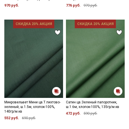
970 руб.
776 руб.
970 руб.
СКИДКА 20% АКЦИЯ
СКИДКА 20% АКЦИЯ
Микровельвет Мини цв.Т.пихтово-
Сатин цв.Зеленый папоротник,
зеленый, ш.1.5м, хлопок-100%,
ш.1.6м, хлопок-100%, 135гр/м.кв
140гр/м.кв
472 руб.
590 руб.
552 руб.
690 руб.