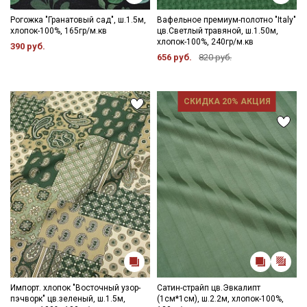
Рогожка "Гранатовый сад", ш.1.5м,
Вафельное премиум-полотно "Italy"
хлопок-100%, 165гр/м.кв
цв.Светлый травяной, ш.1.50м,
хлопок-100%, 240гр/м.кв
390 руб.
656 руб.
820 руб.
СКИДКА 20% АКЦИЯ
Импорт. хлопок "Восточный узор-
Сатин-страйп цв.Эвкалипт
пэчворк" цв.зеленый, ш.1.5м,
(1см*1см), ш.2.2м, хлопок-100%,