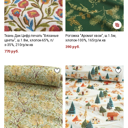
Ткань Дак Цифр.печать "Вязаные
Рогожка "Аромат хвои", ш.1.5м,
цветы", ш.1.8м, хлопок-65%, п/
хлопок-100%, 165гр/м.кв
э-35%, 210гр/м.кв
390 руб.
770 руб.