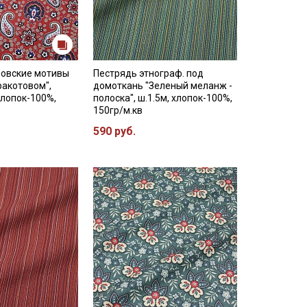
новские мотивы
Пестрядь этнограф. под
ракотовом",
домоткань "Зеленый меланж -
хлопок-100%,
полоска", ш.1.5м, хлопок-100%,
150гр/м.кв
590 руб.