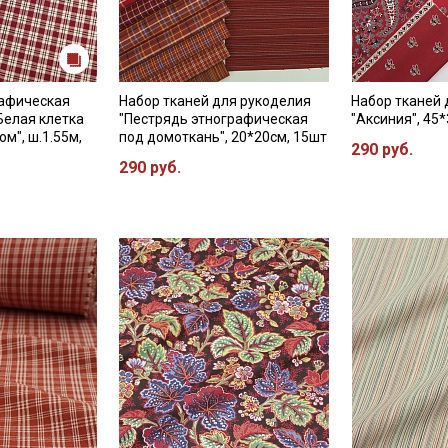
промокоды и скидки до 30% на узкие
категории тканей
Электронная почта
рафическая
Набор тканей для рукоделия
Набор тканей 
Белая клетка
"Пестрядь этнографическая
"Аксиния", 45*
м", ш.1.55м,
под домоткань", 20*20см, 15шт
290 руб.
290 руб.
Подписаться
Ознакомлен(а) с
Политикой обработки персональных
данных
и даю
Согласие на обработку персональных
данных
Даю
Согласие на получение рекламных и
информационных рассылок