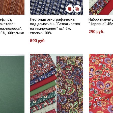
аф. под
Пестрядь этнографическая
Набор тканей 
акотово-
под домоткань "Белая клетка
"Царевна", 45
нж-полоска",
на темно-синем", ш.1.6м,
290 руб.
00%,160гр/м.кв
хлопок-100%
590 руб.