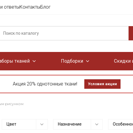
и ответы
Контакты
Блог
аборы тканей
Подборки
Скидки 
Акция 20% однотонные ткани!
Условия акции
ным рисунком
Цвет
Назначение
Особенно