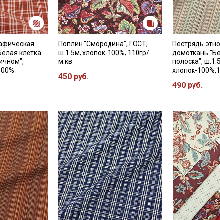
рафическая
Поплин "Смородина", ГОСТ,
Пестрядь этно
Белая клетка
ш.1.5м, хлопок-100%, 110гр/
домоткань "Б
ичном",
м.кв
полоска", ш.1.
-100%
хлопок-100%,1
450 руб.
490 руб.