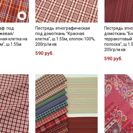
аф. под
Пестрядь этнографическая
Пестрядь этно
жевая/
под домоткань "Красная
домоткань "Б
ная клетка на
клетка", ш.1.55м, хлопок-100%,
терракотовый
м", ш.1.55м
200гр/м.кв
полоска", ш.1.
205гр/м.кв
590 руб.
590 руб.
Секретная рассылка от
Купава
Мы публикуем здесь дополнительные