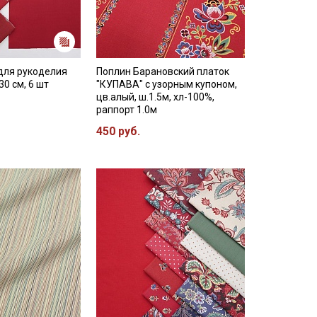
для рукоделия
Поплин Барановский платок
30 см, 6 шт
"КУПАВА" с узорным купоном,
цв.алый, ш.1.5м, хл-100%,
раппорт 1.0м
450 руб.