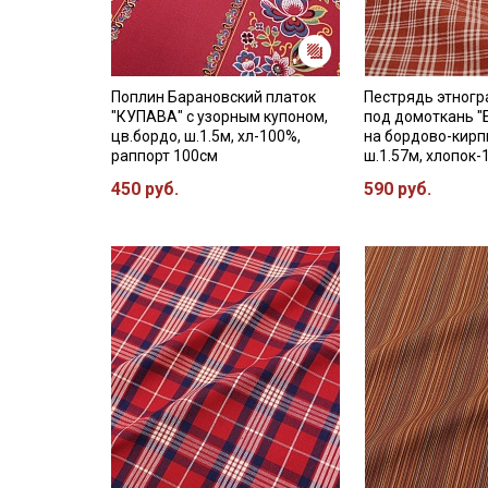
Поплин Барановский платок
Пестрядь этног
"КУПАВА" с узорным купоном,
под домоткань "
цв.бордо, ш.1.5м, хл-100%,
на бордово-кирп
раппорт 100см
ш.1.57м, хлопок
450 руб.
590 руб.