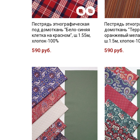
Пестрядь этнографическая
Пестрядь этногр
под домоткань "Бело-синяя
домоткань "Терр
клетка на красном", ш.1.55м,
оранжевый мела
хлопок-100%
ш.1.5м, хлопок-1
590 руб.
590 руб.