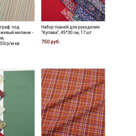
граф. под
Набор тканей для рукоделия
ежевый меланж -
"Купава", 45*30 см, 17 шт
5м,
750 руб.
55гр/м.кв