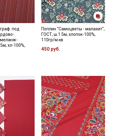
граф. под
Поплин "Самоцветы - малахит",
ордово-
ГОСТ, ш.1.5м, хлопок-100%,
 меланж-
110гр/м.кв
55м, хл-100%,
450 руб.