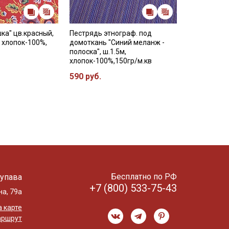
ка" цв.красный,
Пестрядь этнограф. под
, хлопок-100%,
домоткань "Синий меланж -
полоска", ш.1.5м,
хлопок-100%,150гр/м.кв
590 руб.
Бесплатно по РФ
упава
+7 (800) 533-75-43
на, 79а
 карте
аршрут