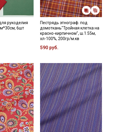
для рукоделия
Пестрядь этнограф. под
см*30см, 6шт
домоткань"Тройная клетка на
красно-кирпичном", ш.1.55м,
хл-100%, 200гр/м.кв
590 руб.