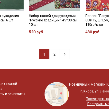
я рукоделия
Набор тканей для рукоделия
Поплин "Павуш
 см, 6 шт
"Русские традиции", 45*30 см,
СОРТ2, ш.1.5м
10 шт
110гр/м.кв
520 руб.
430 руб.
1
2
ших тканей
Розничный магазин К
ты
г. Киров, ул. Лени
ты и реквизиты
Посмотреть на
Построить м