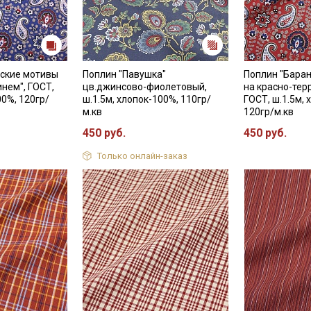
вские мотивы
Поплин "Павушка"
Поплин "Бара
инем", ГОСТ,
цв.джинсово-фиолетовый,
на красно-тер
00%, 120гр/
ш.1.5м, хлопок-100%, 110гр/
ГОСТ, ш.1.5м, 
м.кв
120гр/м.кв
450 руб.
450 руб.
Только онлайн-заказ