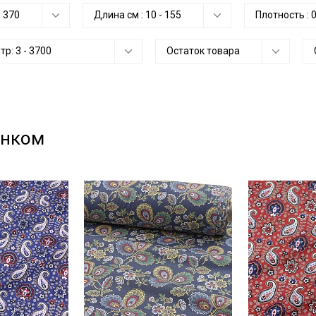
-
370
Длина см :
10
-
155
Плотность :
етр:
3
-
3700
Остаток товара
унком