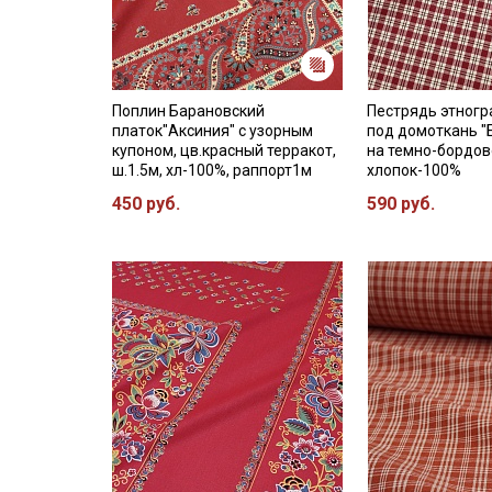
Поплин Барановский
Пестрядь этног
платок"Аксиния" с узорным
под домоткань "
купоном, цв.красный терракот,
на темно-бордово
ш.1.5м, хл-100%, раппорт1м
хлопок-100%
450 руб.
590 руб.