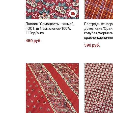
Поплин "Самоцветы - яшма",
Пестрядь этногр
ГОСТ, ш.1.5м, хлопок-100%,
домоткань"Оран
110гр/м.кв
голубая/черниль
красно-кирпично
450 руб.
590 руб.