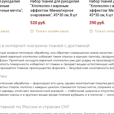
я рукоделия
Набор тканей для рукоделия
Набор тканей 
реным
"Хлопколен с вареным
"Хлопколен с
очные мечты",
эффектом: Миниатюрное
эффектом: Ме
очарование", 45*30 см, 8 шт
45*30 см, 6 шт
Подписаться
520 руб.
390 руб.
Ознакомлен(а) с
Политикой обработки персональных
-заказ
Только онлайн-заказ
Только онла
данных
и даю
Согласие на обработку персональных
данных
Даю
Согласие на получение рекламных и
 в интернет-магазине тканей с доставкой
информационных рассылок
катную влажно-тепловую обработку, оно обретает совершенно новое качест
тканей вареный хлопколен собирает такие отрезы в единую палитру, прод
-фэшн. Приятный на ощупь вареный хлопколен уже дал усадку на производстве
тость поверхности избавляет от глажки и придает вещам естественную неб
крывается главное преимущество формата — безупречная сочетаемость все
лен
тельная обработка — формирует его цену, однако комплектная покупка дела
астых стирок: полотно с каждым циклом становится только мягче, сохраняя
й одежды, отмечают экономичный раскрой — стабильная ширина и отсутстви
ово хорош и в крупных вещах вроде платьев-рубашек, и в мелочах — космет
тавкой по России и странам СНГ
после чего надежно упаковывается для дальней дороги. Заказать вареный х