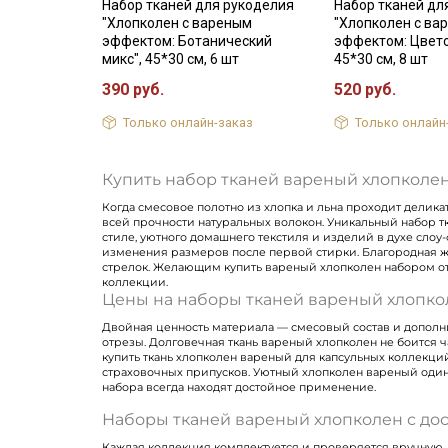
Набор тканей для рукоделия
Набор тканей дл
"Хлопколен с вареным
"Хлопколен с ва
эффектом: Ботанический
эффектом: Цвет
микс", 45*30 см, 6 шт
45*30 см, 8 шт
390 руб.
520 руб.
Только онлайн-заказ
Только онлайн
Купить набор тканей вареный хлопколен
Когда смесовое полотно из хлопка и льна проходит дели
всей прочности натуральных волокон. Уникальный набор 
стиле, уютного домашнего текстиля и изделий в духе слоу
изменения размеров после первой стирки. Благородная жа
стрелок. Желающим купить вареный хлопколен набором от
коллекции.
Цены на наборы тканей вареный хлопко
Двойная ценность материала — смесовый состав и дополни
отрезы. Долговечная ткань вареный хлопколен не боится ч
купить ткань хлопколен вареный для капсульных коллекци
страховочных припусков. Уютный хлопколен вареный одинак
набора всегда находят достойное применение.
Наборы тканей вареный хлопколен с дос
Каждая коллекция комплектуется и проверяется вручную, 