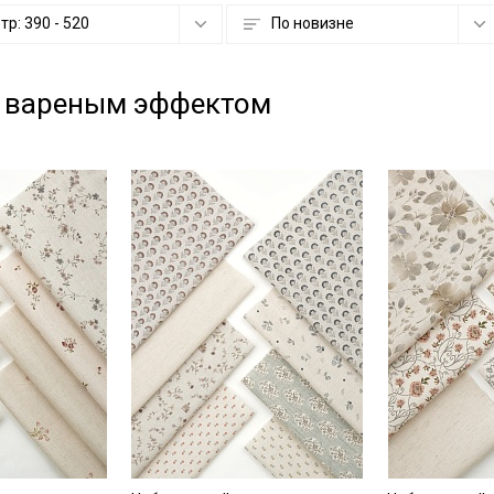
етр:
390
-
520
По новизне
с вареным эффектом
Секретная рассылка от
Купава
Мы публикуем здесь дополнительные
промокоды и скидки до 30% на узкие
категории тканей
Электронная почта