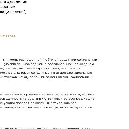
для рукоделия
 вареным
лодия осени",
йн-заказ
во — мягкость разношенной любимой вещи при сохранении
уманную для пошива одежды в расслабленном природном
, поэтому его можно кроить сразу, не опасаясь
режность, которая сегодня ценится дороже идеальных
х отрезов между собой, выверенная при составлении
ет ее заметно привлекательнее пересчета за отдельные
 насыщенность натуральных оттенков. Мастера, решившие
е усадки позволяют рассчитывать лекала без
ичках, чехлах, кухонных аксессуарах, поэтому остатки
лопколен с доставкой можно в любой населенный пункт