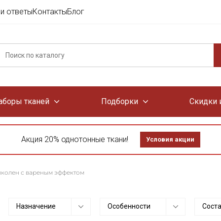
и ответы
Контакты
Блог
аборы тканей
Подборки
Скидки 
Акция 20% однотонные ткани!
Условия акции
пколен с вареным эффектом
Назначение
Особенности
Сост