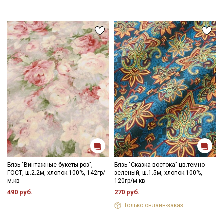
Бязь "Винтажные букеты роз",
Бязь "Сказка востока" цв.темно-
ГОСТ, ш.2.2м, хлопок-100%, 142гр/
зеленый, ш.1.5м, хлопок-100%,
м.кв
120гр/м.кв
490 руб.
270 руб.
Только онлайн-заказ