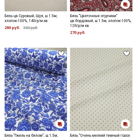
Бязь цв.Суровый, Шуя, ш.1.5м,
Бязь "Цветочные огурчики"
хлопок-100%, 140гр/м.кв
цв.бордовый, ш.1.5м, хлопок-100%,
120гр/м.кв
280 руб.
350 руб.
270 руб.
Бязь "Гжель на белом", ш.1.5м,
Бязь "Очень мелкий темный горох