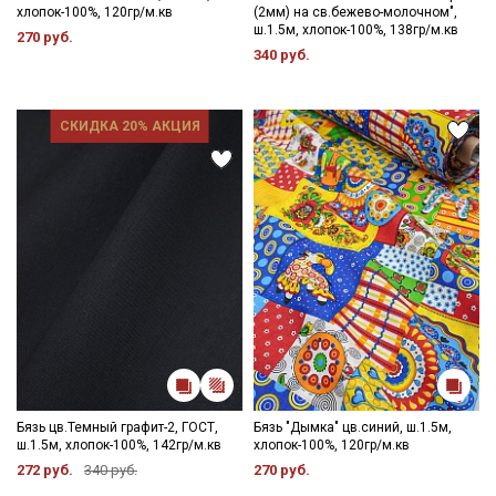
хлопок-100%, 120гр/м.кв
(2мм) на св.бежево-молочном",
ш.1.5м, хлопок-100%, 138гр/м.кв
270 руб.
340 руб.
СКИДКА 20% АКЦИЯ
Бязь цв.Темный графит-2, ГОСТ,
Бязь "Дымка" цв.синий, ш.1.5м,
ш.1.5м, хлопок-100%, 142гр/м.кв
хлопок-100%, 120гр/м.кв
272 руб.
340 руб.
270 руб.