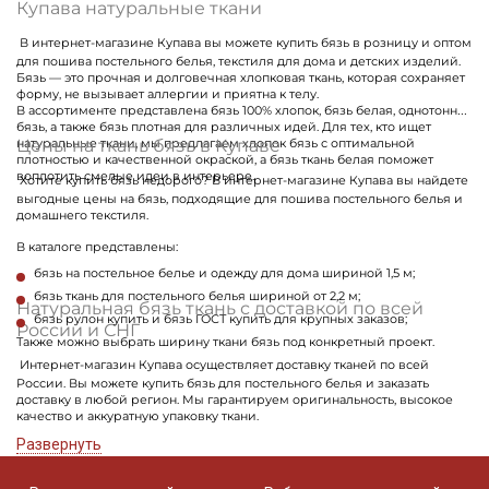
Купава натуральные ткани
В интернет-магазине Купава вы можете купить бязь в розницу и оптом
для пошива постельного белья, текстиля для дома и детских изделий.
Бязь — это прочная и долговечная хлопковая ткань, которая сохраняет
форму, не вызывает аллергии и приятна к телу.
В ассортименте представлена бязь 100% хлопок, бязь белая, однотонная
бязь, а также бязь плотная для различных идей. Для тех, кто ищет
Цены на ткань бязь в Купаве
натуральные ткани, мы предлагаем хлопок бязь с оптимальной
плотностью и качественной окраской, а бязь ткань белая поможет
воплотить смелые идеи в интерьере.
Хотите купить бязь недорого? В интернет-магазине Купава вы найдете
выгодные цены на бязь, подходящие для пошива постельного белья и
домашнего текстиля.
В каталоге представлены:
бязь на постельное белье и одежду для дома шириной 1,5 м;
бязь ткань для постельного белья шириной от 2,2 м;
Натуральная бязь ткань с доставкой по всей
бязь рулон купить и бязь ГОСТ купить для крупных заказов;
России и СНГ
Также можно выбрать ширину ткани бязь под конкретный проект.
Интернет-магазин Купава осуществляет доставку тканей по всей
России. Вы можете купить бязь для постельного белья и заказать
доставку в любой регион. Мы гарантируем оригинальность, высокое
качество и аккуратную упаковку ткани.
Развернуть