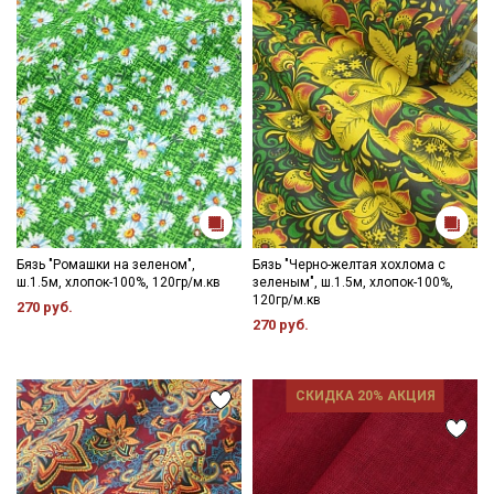
Бязь "Ромашки на зеленом",
Бязь "Черно-желтая хохлома с
ш.1.5м, хлопок-100%, 120гр/м.кв
зеленым", ш.1.5м, хлопок-100%,
120гр/м.кв
270 руб.
270 руб.
СКИДКА 20% АКЦИЯ