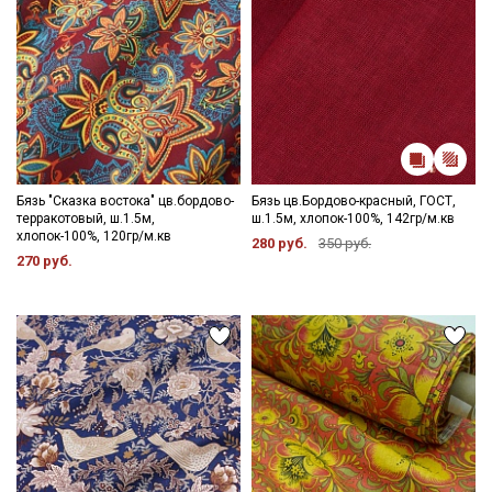
Бязь "Сказка востока" цв.бордово-
Бязь цв.Бордово-красный, ГОСТ,
терракотовый, ш.1.5м,
ш.1.5м, хлопок-100%, 142гр/м.кв
хлопок-100%, 120гр/м.кв
280 руб.
350 руб.
270 руб.
Секретная рассылка от Купава
Мы публикуем здесь дополнительные
промокоды и скидки до 30% на узкие
категории тканей