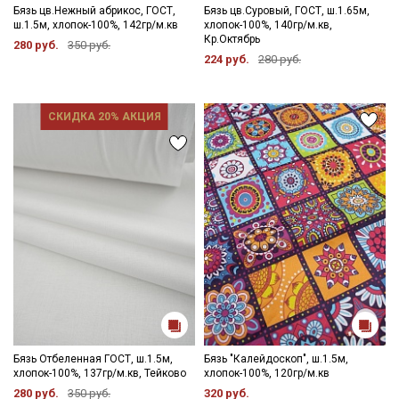
Бязь цв.Нежный абрикос, ГОСТ,
Бязь цв.Суровый, ГОСТ, ш.1.65м,
ш.1.5м, хлопок-100%, 142гр/м.кв
хлопок-100%, 140гр/м.кв,
Кр.Октябрь
280 руб.
350 руб.
224 руб.
280 руб.
СКИДКА 20% АКЦИЯ
Бязь Отбеленная ГОСТ, ш.1.5м,
Бязь "Калейдоскоп", ш.1.5м,
хлопок-100%, 137гр/м.кв, Тейково
хлопок-100%, 120гр/м.кв
280 руб.
350 руб.
320 руб.