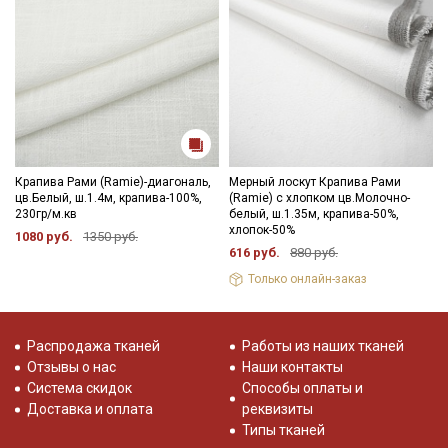
Секретная рассылка от Купава
Мы публикуем здесь дополнительные
промокоды и скидки до 30% на узкие
категории тканей
Электронная почта
Крапива Рами (Ramie)-диагональ,
Мерный лоскут Крапива Рами
цв.Белый, ш.1.4м, крапива-100%,
(Ramie) с хлопком цв.Молочно-
230гр/м.кв
белый, ш.1.35м, крапива-50%,
хлопок-50%
1080 руб.
1350 руб.
616 руб.
880 руб.
Только онлайн-заказ
Подписаться
Ознакомлен(а) с
Политикой обработки персональных
Распродажа тканей
Работы из наших тканей
данных
и даю
Согласие на обработку персональных
Отзывы о нас
Наши контакты
данных
Система скидок
Способы оплаты и
Даю
Согласие на получение рекламных и
Доставка и оплата
реквизиты
информационных рассылок
Типы тканей