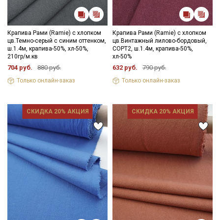
Крапива Рами (Ramie) с хлопком
Крапива Рами (Ramie) с хлопком
цв.Темно-серый с синим оттенком,
цв.Винтажный лилово-бордовый,
ш.1.4м, крапива-50%, хл-50%,
СОРТ2, ш.1.4м, крапива-50%,
210гр/м.кв
хл-50%
704 руб.
880 руб.
632 руб.
790 руб.
Только онлайн-заказ
Только онлайн-заказ
СКИДКА 20% АКЦИЯ
СКИДКА 20% АКЦИЯ