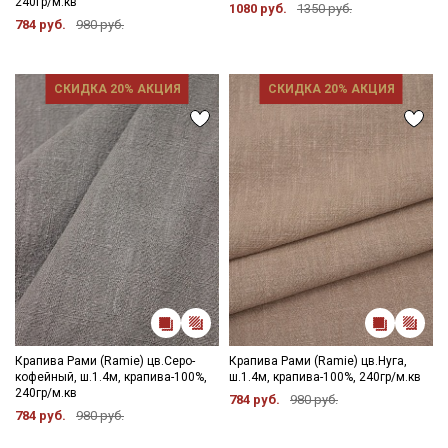
240гр/м.кв
1080 руб.
1350 руб.
784 руб.
980 руб.
СКИДКА 20% АКЦИЯ
СКИДКА 20% АКЦИЯ
Крапива Рами (Ramie) цв.Серо-
Крапива Рами (Ramie) цв.Нуга,
кофейный, ш.1.4м, крапива-100%,
ш.1.4м, крапива-100%, 240гр/м.кв
240гр/м.кв
784 руб.
980 руб.
784 руб.
980 руб.