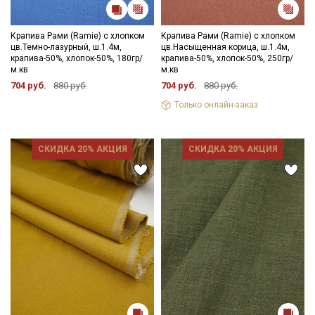
Крапива Рами (Ramie) с хлопком
Крапива Рами (Ramie) с хлопком
цв.Темно-лазурный, ш.1.4м,
цв.Насыщенная корица, ш.1.4м,
крапива-50%, хлопок-50%, 180гр/
крапива-50%, хлопок-50%, 250гр/
м.кв
м.кв
704 руб.
880 руб.
704 руб.
880 руб.
Только онлайн-заказ
СКИДКА 20% АКЦИЯ
СКИДКА 20% АКЦИЯ