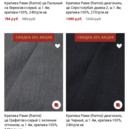
Крапива Рами (Ramie) цв.Пыльный
Крапива Рами (Ramie)-диагональ,
св.бирюзово-серый, ш.1.4м,
цв.Серо-голубая дымка-2, ш.1.4м,
крапива-100%, 240гр/м.кв
крапива-100%, 270гр/м.кв
784 руб.
980 руб.
1080 руб.
1350 руб.
СКИДКА 20% АКЦИЯ
СКИДКА 20% АКЦИЯ
Крапива Рами (Ramie)
Крапива Рами (Ramie)-диагональ,
цв.Графитово-серый с зеленым
цв.Черный, ш.1.4м, крапива-100%,
оттенком, ш.1.4м, крапива-100%,
240гр/м.кв