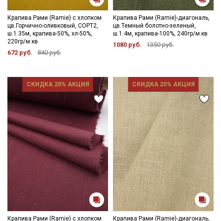
Крапива Рами (Ramie) с хлопком
Крапива Рами (Ramie)-диагональ,
цв.Горчично-оливковый, СОРТ2,
цв.Темный болотно-зеленый,
ш.1.35м, крапива-50%, хл-50%,
ш.1.4м, крапива-100%, 240гр/м.кв
220гр/м.кв
1080 руб.
1350 руб.
672 руб.
840 руб.
СКИДКА 20% АКЦИЯ
СКИДКА 20% АКЦИЯ
Крапива Рами (Ramie) с хлопком
Крапива Рами (Ramie)-диагональ,