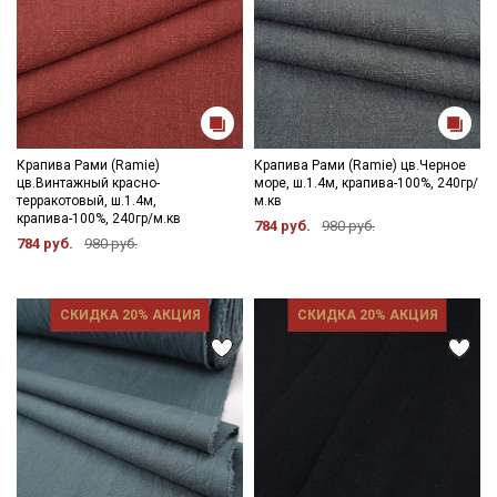
Крапива Рами (Ramie)
Крапива Рами (Ramie) цв.Черное
цв.Винтажный красно-
море, ш.1.4м, крапива-100%, 240гр/
терракотовый, ш.1.4м,
м.кв
крапива-100%, 240гр/м.кв
784 руб.
980 руб.
784 руб.
980 руб.
СКИДКА 20% АКЦИЯ
СКИДКА 20% АКЦИЯ