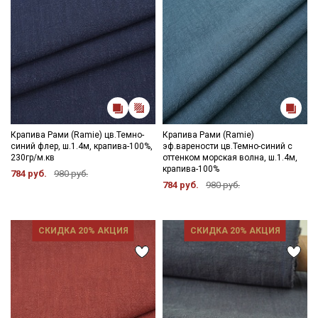
Подписаться
Ознакомлен(а) с
Политикой обработки персональных
данных
и даю
Согласие на обработку персональных
данных
Даю
Согласие на получение рекламных и
информационных рассылок
Крапива Рами (Ramie) цв.Темно-
Крапива Рами (Ramie)
синий флер, ш.1.4м, крапива-100%,
эф.варености цв.Темно-синий с
230гр/м.кв
оттенком морская волна, ш.1.4м,
крапива-100%
784 руб.
980 руб.
784 руб.
980 руб.
СКИДКА 20% АКЦИЯ
СКИДКА 20% АКЦИЯ