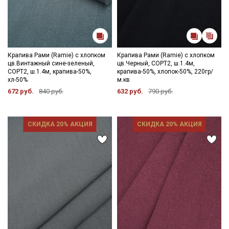
Крапива Рами (Ramie) с хлопком
Крапива Рами (Ramie) с хлопком
цв.Винтажный сине-зеленый,
цв.Черный, СОРТ2, ш.1.4м,
СОРТ2, ш.1.4м, крапива-50%,
крапива-50%, хлопок-50%, 220гр/
хл-50%
м.кв
672 руб.
840 руб.
632 руб.
790 руб.
СКИДКА 20% АКЦИЯ
СКИДКА 20% АКЦИЯ