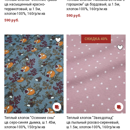
цв.насыщенный красно-
горошком" цв.бордовый, ш.1.5м,
терракотовый, ш.1.5м,
хлопок-100%, 160гр/м.кв
хлопок-100%, 160гр/м.кв
590 руб.
590 руб.
СКИДКА 40%
Теплый хлопок "Осенние сны"
Теплый хлопок "Звездопад"
цв.серо-синяя дымка, ш.1.45м,
цв.пыльный розово-сиреневый,
хлопок-100%, 150гр/м.кв
ш.1.5м, хлопок-100%, 160гр/м.кв