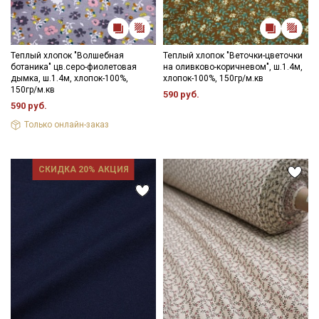
Теплый хлопок "Волшебная
Теплый хлопок "Веточки-цветочки
ботаника" цв.серо-фиолетовая
на оливково-коричневом", ш.1.4м,
дымка, ш.1.4м, хлопок-100%,
хлопок-100%, 150гр/м.кв
150гр/м.кв
590 руб.
590 руб.
Только онлайн-заказ
СКИДКА 20% АКЦИЯ