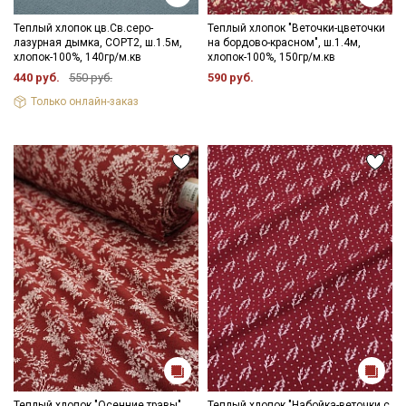
Теплый хлопок цв.Св.серо-
Теплый хлопок "Веточки-цветочки
лазурная дымка, СОРТ2, ш.1.5м,
на бордово-красном", ш.1.4м,
хлопок-100%, 140гр/м.кв
хлопок-100%, 150гр/м.кв
440 руб.
550 руб.
590 руб.
Только онлайн-заказ
Теплый хлопок "Осенние травы"
Теплый хлопок "Набойка-веточки с