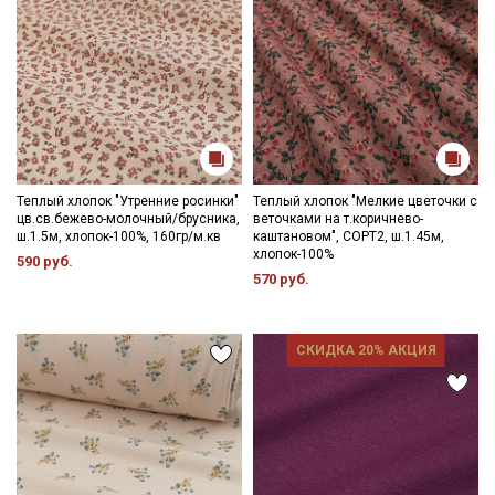
Теплый хлопок "Утренние росинки"
Теплый хлопок "Мелкие цветочки с
цв.св.бежево-молочный/брусника,
веточками на т.коричнево-
ш.1.5м, хлопок-100%, 160гр/м.кв
каштановом", СОРТ2, ш.1.45м,
хлопок-100%
590 руб.
570 руб.
СКИДКА 20% АКЦИЯ