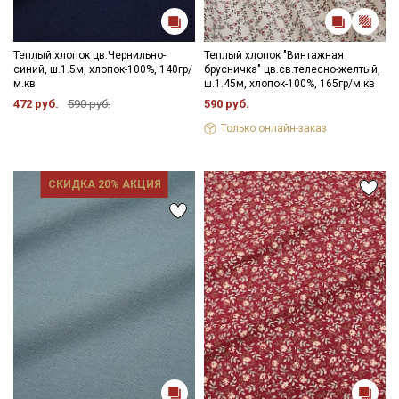
Теплый хлопок цв.Чернильно-
Теплый хлопок "Винтажная
синий, ш.1.5м, хлопок-100%, 140гр/
брусничка" цв.св.телесно-желтый,
м.кв
ш.1.45м, хлопок-100%, 165гр/м.кв
472 руб.
590 руб.
590 руб.
Только онлайн-заказ
СКИДКА 20% АКЦИЯ