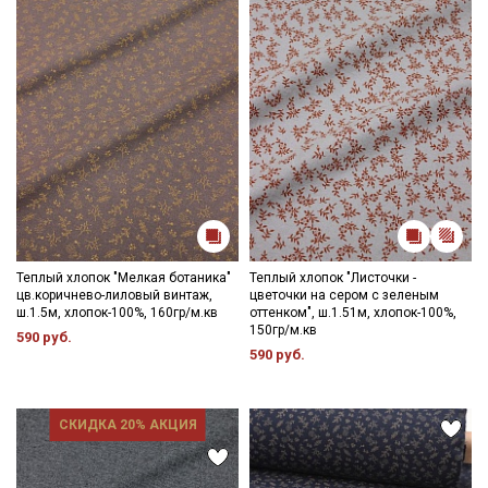
Теплый хлопок "Мелкая ботаника"
Теплый хлопок "Листочки -
цв.коричнево-лиловый винтаж,
цветочки на сером с зеленым
ш.1.5м, хлопок-100%, 160гр/м.кв
оттенком", ш.1.51м, хлопок-100%,
150гр/м.кв
590 руб.
590 руб.
СКИДКА 20% АКЦИЯ