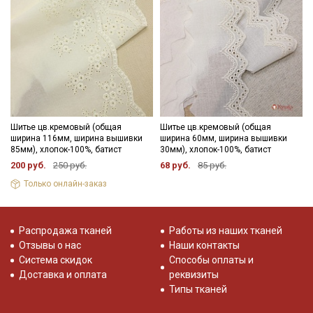
Секретная рассылка от Купава
Мы публикуем здесь дополнительные
промокоды и скидки до 30% на узкие
категории тканей
Электронная почта
Шитье цв.кремовый (общая
Шитье цв.кремовый (общая
ширина 116мм, ширина вышивки
ширина 60мм, ширина вышивки
85мм), хлопок-100%, батист
30мм), хлопок-100%, батист
200 руб.
250 руб.
68 руб.
85 руб.
Только онлайн-заказ
Подписаться
Распродажа тканей
Работы из наших тканей
Ознакомлен(а) с
Политикой обработки персональных
данных
и даю
Согласие на обработку персональных
Отзывы о нас
Наши контакты
данных
Система скидок
Способы оплаты и
Доставка и оплата
реквизиты
Даю
Согласие на получение рекламных и
информационных рассылок
Типы тканей