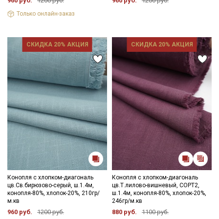
960 руб.
1200 руб.
960 руб.
1200 руб.
Только онлайн-заказ
СКИДКА 20% АКЦИЯ
СКИДКА 20% АКЦИЯ
Конопля с хлопком-диагональ
Конопля с хлопком-диагональ
цв.Св.бирюзово-серый, ш.1.4м,
цв.Т.лилово-вишневый, СОРТ2,
конопля-80%, хлопок-20%, 210гр/
ш.1.4м, конопля-80%, хлопок-20%,
м.кв
246гр/м.кв
960 руб.
1200 руб.
880 руб.
1100 руб.