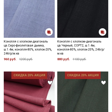
Конопля с хлопком-диагональ
Конопля с хлопком-диагональ
цв.Серо-фиолетовая дымка,
цв.Черный, СОРТ2, ш.1.4м,
ш.1.4м, конопля-80%, хлопок-20%,
конопля-80%, хлопок-20%, 246гр/
246гр/м.кв
м.кв
960 руб.
1200 руб.
880 руб.
1100 руб.
СКИДКА 20% АКЦИЯ
СКИДКА 20% АКЦИЯ