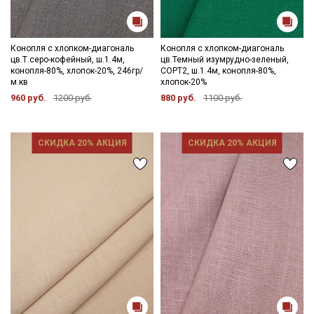
Конопля с хлопком-диагональ
Конопля с хлопком-диагональ
цв.Т.серо-кофейный, ш.1.4м,
цв.Темный изумрудно-зеленый,
конопля-80%, хлопок-20%, 246гр/
СОРТ2, ш.1.4м, конопля-80%,
м.кв
хлопок-20%
960 руб.
1200 руб.
880 руб.
1100 руб.
СКИДКА 20% АКЦИЯ
СКИДКА 20% АКЦИЯ