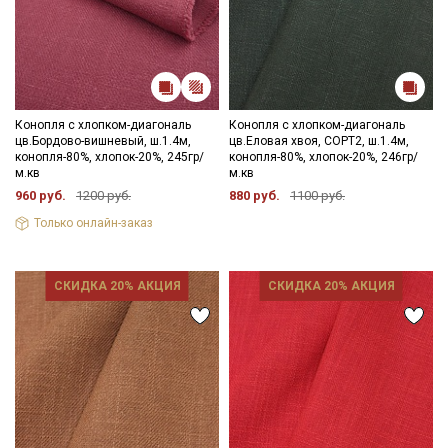
Конопля с хлопком-диагональ
Конопля с хлопком-диагональ
цв.Бордово-вишневый, ш.1.4м,
цв.Еловая хвоя, СОРТ2, ш.1.4м,
конопля-80%, хлопок-20%, 245гр/
конопля-80%, хлопок-20%, 246гр/
м.кв
м.кв
960 руб.
1200 руб.
880 руб.
1100 руб.
Только онлайн-заказ
СКИДКА 20% АКЦИЯ
СКИДКА 20% АКЦИЯ