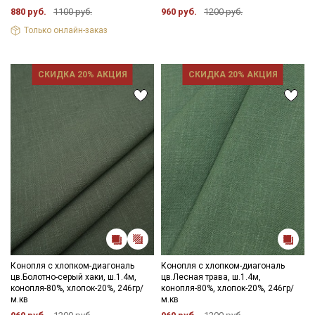
880 руб.
1100 руб.
960 руб.
1200 руб.
Только онлайн-заказ
Подписаться
СКИДКА 20% АКЦИЯ
СКИДКА 20% АКЦИЯ
Ознакомлен(а) с
Политикой обработки персональных
данных
и даю
Согласие на обработку персональных
данных
Даю
Согласие на получение рекламных и
информационных рассылок
Конопля с хлопком-диагональ
Конопля с хлопком-диагональ
цв.Болотно-серый хаки, ш.1.4м,
цв.Лесная трава, ш.1.4м,
конопля-80%, хлопок-20%, 246гр/
конопля-80%, хлопок-20%, 246гр/
м.кв
м.кв