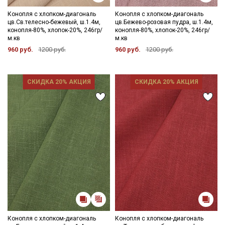
Конопля с хлопком-диагональ
Конопля с хлопком-диагональ
цв.Св.телесно-бежевый, ш.1.4м,
цв.Бежево-розовая пудра, ш.1.4м,
конопля-80%, хлопок-20%, 246гр/
конопля-80%, хлопок-20%, 246гр/
м.кв
м.кв
960 руб.
1200 руб.
960 руб.
1200 руб.
СКИДКА 20% АКЦИЯ
СКИДКА 20% АКЦИЯ
Конопля с хлопком-диагональ
Конопля с хлопком-диагональ