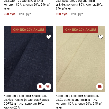
цв.Болотно-зеленый, ш.1.4м,
цв.Т.кораллово-брусничный,
конопля-80%, хлопок-20%, 246гр/
ш.1.4м, конопля-80%, хлопок-20%,
м.кв
246гр/м.кв
960 руб.
1200 руб.
960 руб.
1200 руб.
СКИДКА 20% АКЦИЯ
СКИДКА 20% АКЦИЯ
Секретная рассылка от Купава
Мы публикуем здесь дополнительные
промокоды и скидки до 30% на узкие
Конопля с хлопком-диагональ
Конопля с хлопком-диагональ
категории тканей
цв.Чернильно-фиолетовый флер,
цв.Светло-пшеничный, ш.1.4м,
СОРТ2, ш.1.4м, конопля-80%,
конопля-80%, хлопок-20%, 245гр/
Электронная почта
хлопок-20%
м.кв