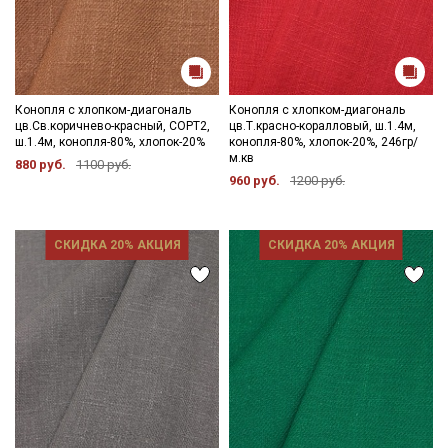
Конопля с хлопком-диагональ
Конопля с хлопком-диагональ
цв.Св.коричнево-красный, СОРТ2,
цв.Т.красно-коралловый, ш.1.4м,
ш.1.4м, конопля-80%, хлопок-20%
конопля-80%, хлопок-20%, 246гр/
м.кв
880 руб.
1100 руб.
960 руб.
1200 руб.
СКИДКА 20% АКЦИЯ
СКИДКА 20% АКЦИЯ