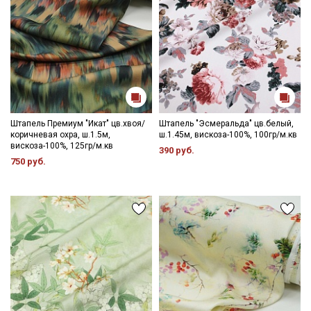
Штапель Премиум "Икат" цв.хвоя/
Штапель "Эсмеральда" цв.белый,
коричневая охра, ш.1.5м,
ш.1.45м, вискоза-100%, 100гр/м.кв
вискоза-100%, 125гр/м.кв
390 руб.
750 руб.