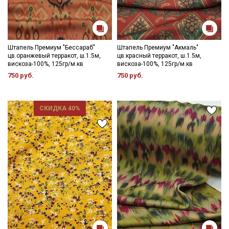
Штапель Премиум "Бессараб"
Штапель Премиум "Акмаль"
цв.оранжевый терракот, ш.1.5м,
цв.красный терракот, ш.1.5м,
вискоза-100%, 125гр/м.кв
вискоза-100%, 125гр/м.кв
750 руб.
750 руб.
СКИДКА 40%