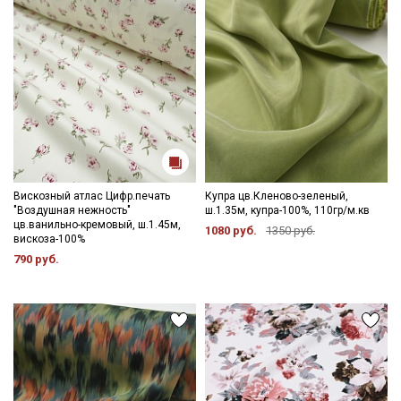
Вискозный атлас Цифр.печать
Купра цв.Кленово-зеленый,
"Воздушная нежность"
ш.1.35м, купра-100%, 110гр/м.кв
цв.ванильно-кремовый, ш.1.45м,
1080 руб.
1350 руб.
вискоза-100%
790 руб.