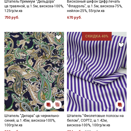
Штапель Премиум "Дильдора"
Вискозный шифон Цифр.печать
цв.травяной, ш.1.5м, вискоза-100%,
"Флаурэль", ш.1.5м, вискоза-75%,
125гр/м.кв
нейлон-25%, 55гр/м.кв
750 руб.
670 руб.
СКИДКА 40%
Штапель "Дилара" цв.чернильно-
Штапель "Фиолетовые полосы на
синий, ш.1.45м, вискоза-100%,
белом", СОРТ2, ш.1.42м,
100гр/м.кв
вискоза-100%, 100гр/м.кв