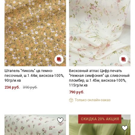
Штапель "Николь" цв.темно-
Вискозный атлас Цифр.печать
песочный, ш.1.44м, вискоза-100%,
"Нежная симфония" цв.сливочный
90гр/м.кв
пломбир, ш.1.45м, вискоза-100%,
115гр/м.кв
234 руб.
390 руб.
790 руб.
Только онлайн-заказ
СКИДКА 20% АКЦИЯ