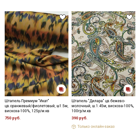
Штапель Премиум "Икат"
Штапель "Дилара" цв.бежево-
цв.оранжевый/фиолетовый, ш1.5м,
молочный, ш.1.45м, вискоза-100%,
вискоза-100%, 125р/м.кв
100гр/м.кв
750 руб.
390 руб.
Только онлайн-заказ
Секретная рассылка от Купава