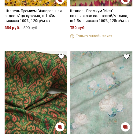
Штапель Премиум "Акварельная
Штапель Премиум "Икат"
радость" цв.куркума, ш.1.43м,
цв.оливково-салатовый/малина,
вискоза-100%, 120гр/м.кв
ш.1.5м, вискоза-100%, 125гр/м.кв
354 руб.
590 руб.
750 руб.
Только онлайн-заказ