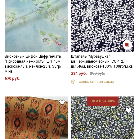
Вискозный шифон Цифр.печать
Штапель "Муравушка"
"Природная нежность", ш.1.45м,
цв.чернильно-черный, СОРТ2,
вискоза-75%, нейлон-25%, 55гр/
ш.1.46м, вискоза-100%, 100гр/м.кв
м.кв
234 руб.
390 руб.
670 руб.
Только онлайн-заказ
СКИДКА 40%