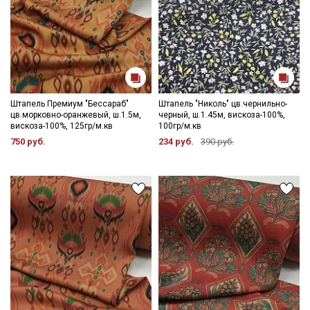
Штапель Премиум "Бессараб"
Штапель "Николь" цв.чернильно-
цв.морковно-оранжевый, ш.1.5м,
черный, ш.1.45м, вискоза-100%,
вискоза-100%, 125гр/м.кв
100гр/м.кв
750 руб.
234 руб.
390 руб.