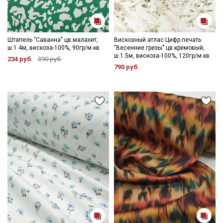
Штапель "Саванна" цв.малахит,
Вискозный атлас Цифр.печать
ш.1.4м, вискоза-100%, 90гр/м.кв
"Весенние грезы" цв.кремовый,
ш.1.5м, вискоза-100%, 120гр/м.кв
234 руб.
390 руб.
790 руб.