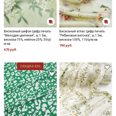
Вискозный шифон Цифр.печать
Вискозный атлас Цифр.печать
"Мелодия цветения", ш.1.5м,
"Рябиновая веточка", ш.1.5м,
вискоза-75%, нейлон-25%, 55гр/
вискоза-100%, 115гр/м.кв
м.кв
790 руб.
670 руб.
СКИДКА 40%