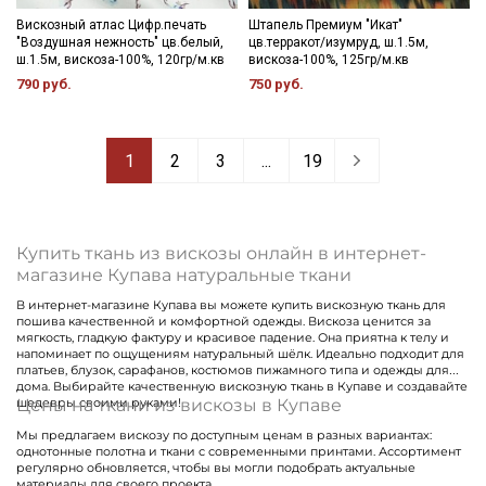
Вискозный атлас Цифр.печать
Штапель Премиум "Икат"
"Воздушная нежность" цв.белый,
цв.терракот/изумруд, ш.1.5м,
ш.1.5м, вискоза-100%, 120гр/м.кв
вискоза-100%, 125гр/м.кв
790 руб.
750 руб.
1
2
3
...
19
Купить ткань из вискозы онлайн в интернет-
магазине Купава натуральные ткани
В интернет-магазине Купава вы можете купить вискозную ткань для
пошива качественной и комфортной одежды. Вискоза ценится за
мягкость, гладкую фактуру и красивое падение. Она приятна к телу и
напоминает по ощущениям натуральный шёлк. Идеально подходит для
платьев, блузок, сарафанов, костюмов пижамного типа и одежды для
дома. Выбирайте качественную вискозную ткань в Купаве и создавайте
Цены на ткани из вискозы в Купаве
шедевры своими руками!
Мы предлагаем вискозу по доступным ценам в разных вариантах:
однотонные полотна и ткани с современными принтами. Ассортимент
регулярно обновляется, чтобы вы могли подобрать актуальные
материалы для своего проекта.